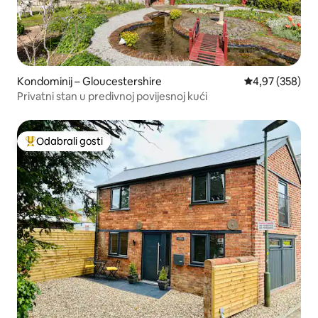
Kondominij – Gloucestershire
Prosječna ocjen
4,97 (358)
Privatni stan u predivnoj povijesnoj kući
Odabrali gosti
Među najviše rangiranima s oznakom „Odabrali gosti”