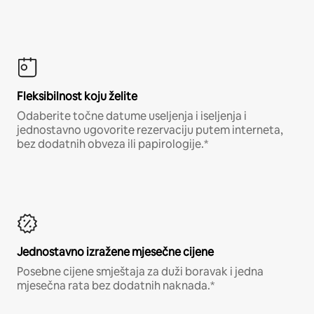
Fleksibilnost koju želite
Odaberite točne datume useljenja i iseljenja i
jednostavno ugovorite rezervaciju putem interneta,
bez dodatnih obveza ili papirologije.*
Jednostavno izražene mjesečne cijene
Posebne cijene smještaja za duži boravak i jedna
mjesečna rata bez dodatnih naknada.*