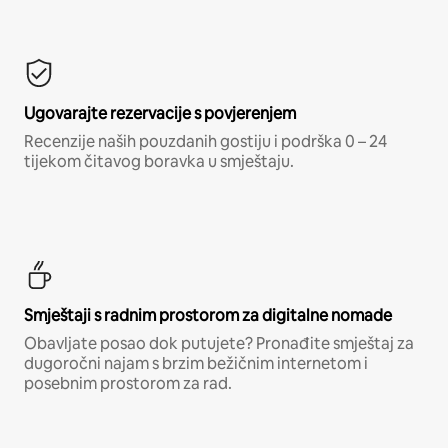
Ugovarajte rezervacije s povjerenjem
Recenzije naših pouzdanih gostiju i podrška 0 – 24
tijekom čitavog boravka u smještaju.
Smještaji s radnim prostorom za digitalne nomade
Obavljate posao dok putujete? Pronađite smještaj za
dugoročni najam s brzim bežičnim internetom i
posebnim prostorom za rad.