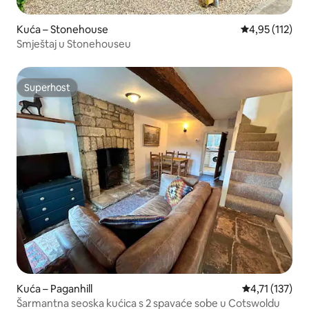
Kuća – Stonehouse
Prosječna ocje
4,95 (112)
Smještaj u Stonehouseu
Superhost
Superhost
Kuća – Paganhill
Prosječna ocje
4,71 (137)
Šarmantna seoska kućica s 2 spavaće sobe u Cotswoldu