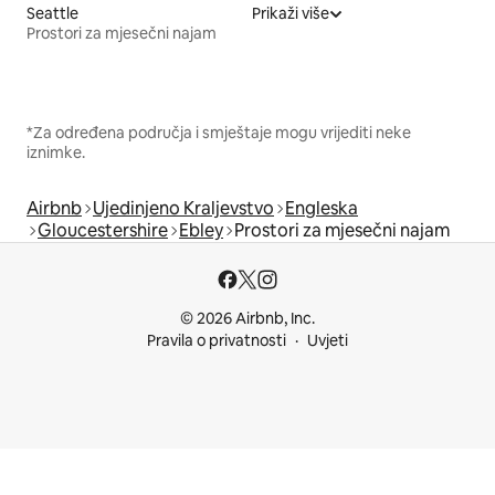
Seattle
Prikaži više
Prostori za mjesečni najam
*Za određena područja i smještaje mogu vrijediti neke
iznimke.
Airbnb
Ujedinjeno Kraljevstvo
Engleska
Gloucestershire
Ebley
Prostori za mjesečni najam
© 2026 Airbnb, Inc.
Pravila o privatnosti
Uvjeti