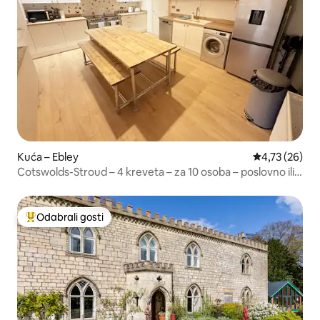
Kuća – Ebley
Prosječna ocje
4,73 (26)
Cotswolds-Stroud – 4 kreveta – za 10 osoba – poslovno ili
turističko putovanje
Odabrali gosti
Među najviše rangiranima s oznakom „Odabrali gosti”