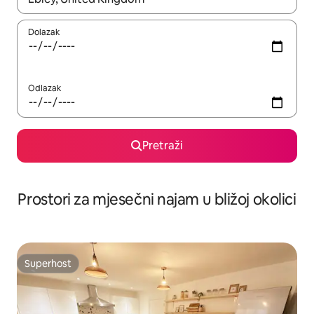
Dolazak
Odlazak
Pretraži
Prostori za mjesečni najam u bližoj okolici
Superhost
Superhost