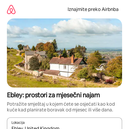
Prijeđi
na
Iznajmite preko Airbnba
sadržaj
Ebley: prostori za mjesečni najam
Potražite smještaj u kojem ćete se osjećati kao kod
kuće kad planirate boravak od mjesec ili više dana.
Lokacija
Kada budu dostupni rezultati, moći ćete ih pregledati koristeći