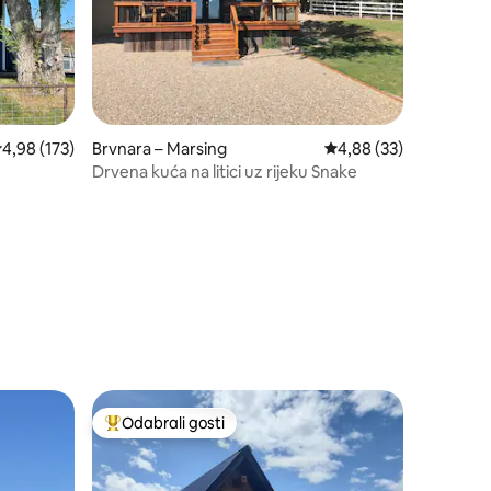
rosječna ocjena: 4,98/5, recenzija: 173
4,98 (173)
Brvnara – Marsing
Prosječna ocjena: 4,88
4,88 (33)
Drvena kuća na litici uz rijeku Snake
Odabrali gosti
nakom „Odabrali gosti”
Među najviše rangiranima s oznakom „Odabrali gosti”