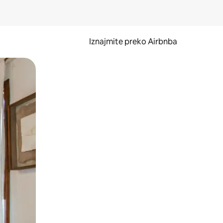
Iznajmite preko Airbnba
li prelaskom prstom po zaslonu.