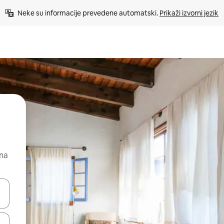
Neke su informacije prevedene automatski. 
Prikaži izvorni jezik
 na
dati koristeći se strelicama prema gore i prema dolje, kao i dodirom i