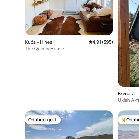
Kuća – Hines
Prosječna ocjena: 4,91/5
4,91 (595)
The Quincy House
Brvnara –
Ukiah A-
Odabrali gosti
Odabra
Odabrali gosti
Među naj