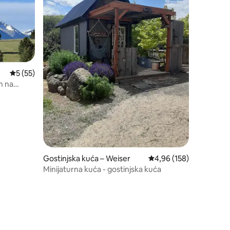
Prosječna ocjena: 5/5, recenzija: 55
5 (55)
m na
Gostinjska kuća – Weiser
Prosječna ocjena: 4,96/
4,96 (158)
Minijaturna kuća - gostinjska kuća