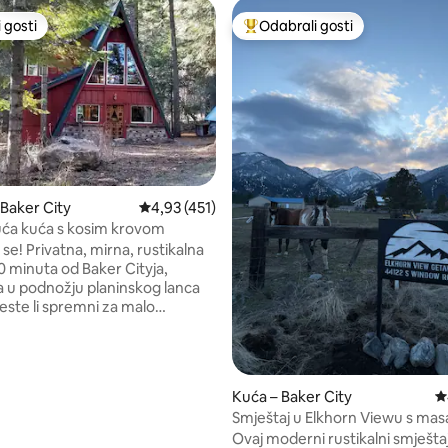
 gosti
Odabrali gosti
 gosti
Među najviše rangiranima s oz
 Baker City
Prosječna ocjena: 4,93/5, recenzija: 451
4,93 (451)
ća kuća s kosim krovom
, recenzija: 119
e! Privatna, mirna, rustikalna
0 minuta od Baker Cityja,
 u podnožju planinskog lanca
este li spremni za malo
ine? Samo odlazne vodovodne
e (bez tekuće vode). Stavite
anje/ispiranje iz potoka sa
erase koja traje veći dio godine.
Kuća – Baker City
P
 do skijališta Anthony Lakes.
Smještaj u Elkhorn Viewu s m
dlaska gosti moraju sami čistiti
kadom i saunom
Ovaj moderni rustikalni smješta
eža