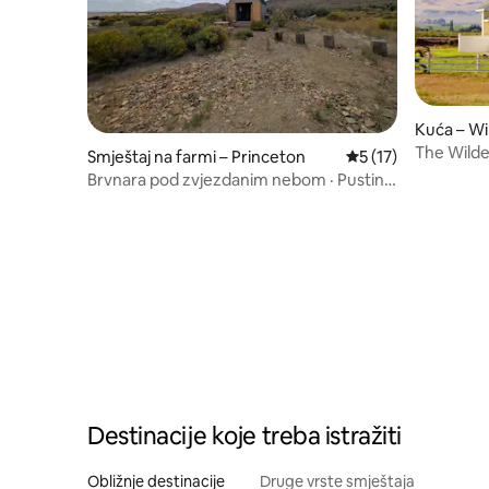
Kuća – Wi
The Wilde
Smještaj na farmi – Princeton
Prosječna ocjena: 5
5 (17)
Brvnara pod zvjezdanim nebom · Pustinja
Alvord, pristup plaži
Destinacije koje treba istražiti
Obližnje destinacije
Druge vrste smještaja