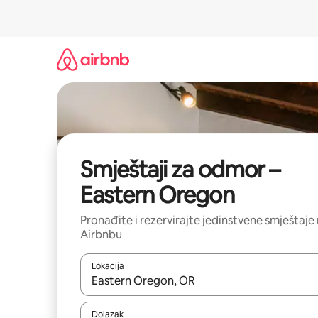
Prijeđi
na
sadržaj
Smještaji za odmor –
Eastern Oregon
Pronađite i rezervirajte jedinstvene smještaje
Airbnbu
Lokacija
Kada budu dostupni rezultati, moći ćete ih pregle
Dolazak