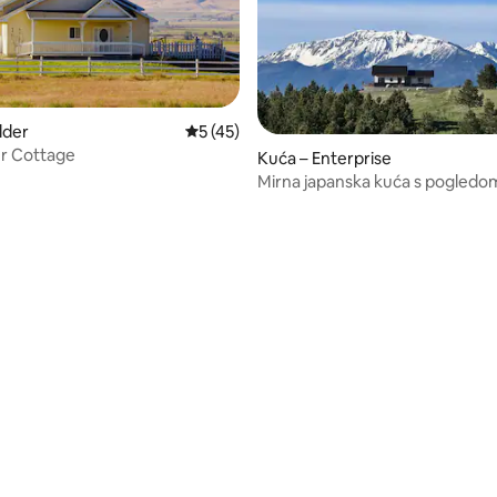
lder
Prosječna ocjena: 5/5, recenzija: 45
5 (45)
r Cottage
Kuća – Enterprise
/5, recenzija: 17
Mirna japanska kuća s pogledo
milijun $ u Oregonu