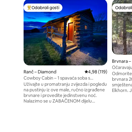
Odabrali gosti
Odabrali
Među najviše rangiranima s oznakom „Odabrali gosti”
Odabrali
Brvnara –
Očaravaju
Ranč – Diamond
Prosječna ocjena: 4,98/5
4,98 (119)
Odmorite s
Cowboy Cabin – 1 spavaća soba s
brvnara 2
trijemom i roštiljem
Uživajte u promatranju zvijezda i pogledu
smještena
na pustinju iz ove male, ručno izgrađene
Elkhorn. J
brvnare i provedite jedinstvenu noć.
pustolov
Nalazimo se u ZABAČENOM dijelu
instalacij
jugoistočnog Oregona, a brvnara se
vodu za pr
nalazi na posjedu ranča Steens Mountain
stražnje t
Guest Ranch. U kolibi se nalazi pojačivač
45 minuta
Wi-Fi signala (ako je nevrijeme, Wi-Fi
Prilikom o
signal može biti nestabilan). Telefonske
za sobom. Nema interneta. Mr