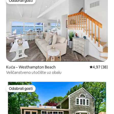
Odabrali gosti
Odabrali gosti
Kuća – Westhampton Beach
Prosječna ocje
4,97 (38)
Veličanstveno utočište uz obalu
Odabrali gosti
Odabrali gosti