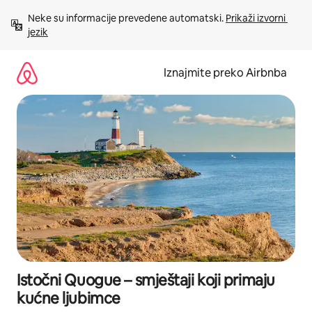
Prijeđi
Neke su informacije prevedene automatski. 
Prikaži izvorni 
na
jezik
sadržaj
Iznajmite preko Airbnba
Istočni Quogue – smještaji koji primaju
kućne ljubimce