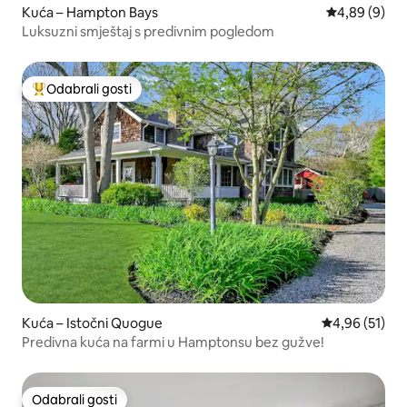
Kuća – Hampton Bays
Prosječna ocj
4,89 (9)
Luksuzni smještaj s predivnim pogledom
Odabrali gosti
Među najviše rangiranima s oznakom „Odabrali gosti”
Kuća – Istočni Quogue
Prosječna ocje
4,96 (51)
Predivna kuća na farmi u Hamptonsu bez gužve!
Odabrali gosti