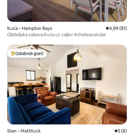
Kuća – Hampton Bays
Prosječna ocje
4,99 (81)
Obiteljska zabava Kuća uz zaljev #chateaustclair
Odabrali gosti
Među najviše rangiranima s oznakom „Odabrali gosti”
Stan – Mattituck
Prosječna
5 (8)