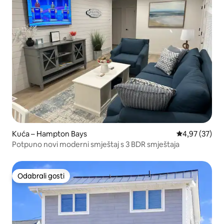
Kuća – Hampton Bays
Prosječna ocje
4,97 (37)
Potpuno novi moderni smještaj s 3 BDR smještaja
Odabrali gosti
Odabrali gosti