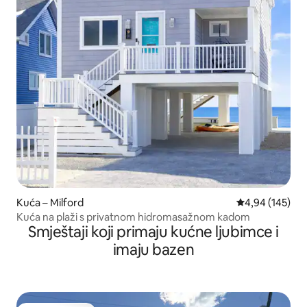
Kuća – Milford
Prosječna ocjen
4,94 (145)
Kuća na plaži s privatnom hidromasažnom kadom
Smještaji koji primaju kućne ljubimce i
imaju bazen