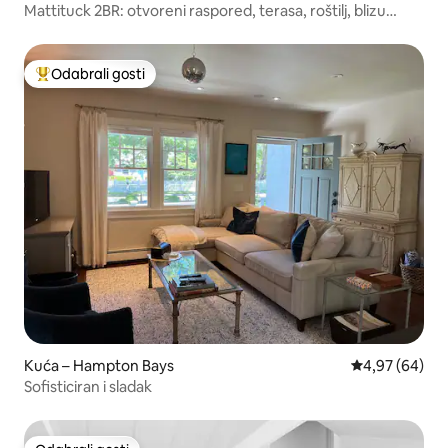
Mattituck 2BR: otvoreni raspored, terasa, roštilj, blizu
Vinesa
Odabrali gosti
Među najviše rangiranima s oznakom „Odabrali gosti”
Kuća – Hampton Bays
Prosječna ocje
4,97 (64)
Sofisticiran i sladak