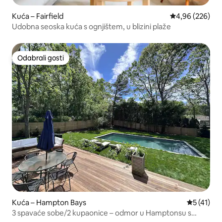
Kuća – Fairfield
Prosječna ocjen
4,96 (226)
Udobna seoska kuća s ognjištem, u blizini plaže
Odabrali gosti
Odabrali gosti
Kuća – Hampton Bays
Prosječna 
5 (41)
3 spavaće sobe/2 kupaonice – odmor u Hamptonsu s