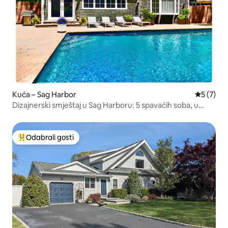
Kuća – Sag Harbor
Prosječna
5 (7)
Dizajnerski smještaj u Sag Harboru: 5 spavaćih soba, u
blizini plaže
Odabrali gosti
Među najviše rangiranima s oznakom „Odabrali gosti”