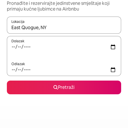
Pronađite i rezervirajte jedinstvene smještaje koji
primaju kućne ljubimce na Airbnbu
Lokacija
Kada budu dostupni rezultati, moći ćete ih pregledati koristeći
Dolazak
Odlazak
Pretraži