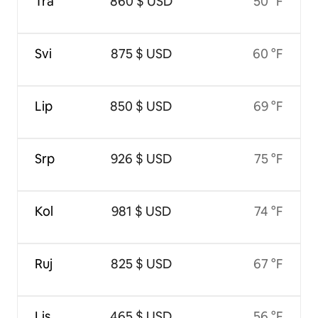
Tra
860 $ USD
50 °F
Svi
875 $ USD
60 °F
Lip
850 $ USD
69 °F
Srp
926 $ USD
75 °F
Kol
981 $ USD
74 °F
Ruj
825 $ USD
67 °F
Lis
465 $ USD
56 °F