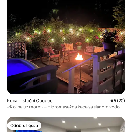
Kuća – Istočni Quogue
Prosječna o
5 (20)
-:Koliba uz more:- – Hidromasažna kada sa slanom vodom
– *Psi dobrodošli*
Odabrali gosti
Odabrali gosti