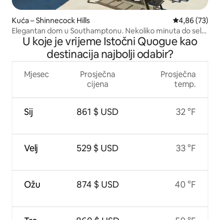
Kuća – Shinnecock Hills
Prosječna ocje
4,86 (73)
Elegantan dom u Southamptonu. Nekoliko minuta do sela i
U koje je vrijeme Istočni Quogue kao
plaže!
destinacija najbolji odabir?
Mjesec
Prosječna
Prosječna
cijena
temp.
Sij
861 $ USD
32 °F
Velj
529 $ USD
33 °F
Ožu
874 $ USD
40 °F