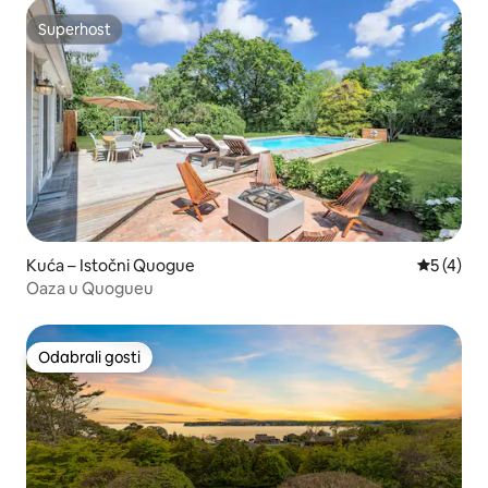
Superhost
Superhost
Kuća – Istočni Quogue
Prosječna
5 (4)
Oaza u Quogueu
Odabrali gosti
Odabrali gosti