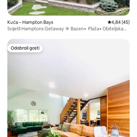
Kuća – Hampton Bays
Prosječna ocje
4,84 (45)
Svijetli Hamptons Getaway ☀️ Bazen▪ ︎ Plaža▪ ︎Obiteljska
zabava
Odabrali gosti
Odabrali gosti