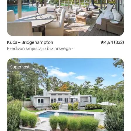
Kuća – Bridgehampton
Prosječna ocjen
4,94 (332)
Predivan smještaj u blizini svega -
Superhost
Superhost