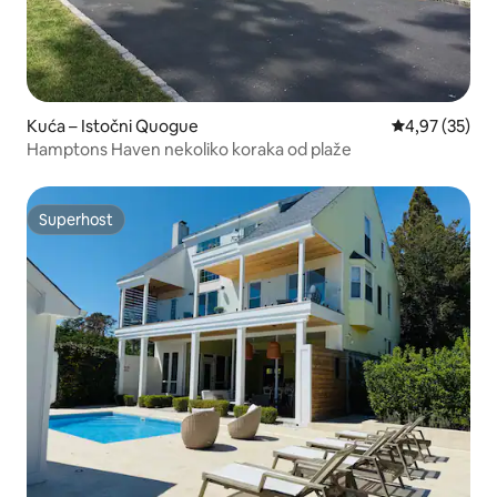
Kuća – Istočni Quogue
Prosječna ocje
4,97 (35)
Hamptons Haven nekoliko koraka od plaže
Superhost
Superhost