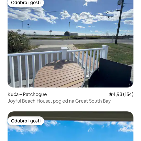
Odabrali gosti
Odabrali gosti
Kuća – Patchogue
Prosječna ocjen
4,93 (154)
Joyful Beach House, pogled na Great South Bay
Odabrali gosti
Odabrali gosti