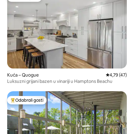
Odabrali gosti
Kuća – Quogue
Prosječna ocje
4,79 (47)
Luksuzni grijani bazen u vinariji u Hamptons Beachu
Odabrali gosti
Među najviše rangiranima s oznakom „Odabrali gosti”