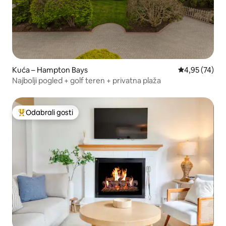
Kuća – Hampton Bays
Prosječna ocje
4,95 (74)
Najbolji pogled + golf teren + privatna plaža
Odabrali gosti
Među najviše rangiranima s oznakom „Odabrali gosti”