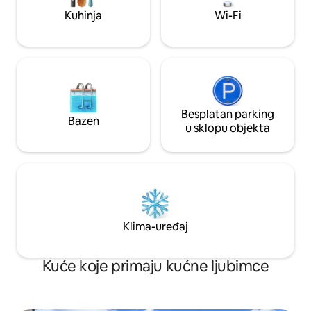
stilu u kojem se na
Kuhinja
Wi-Fi
razvlačenje za dvo
opuštanje ujutro, č
boravak dodatnih g
očišćeno ekološki 
sredstvima.
Besplatan parking
Bazen
u sklopu objekta
Klima-uređaj
Kuće koje primaju kućne ljubimce