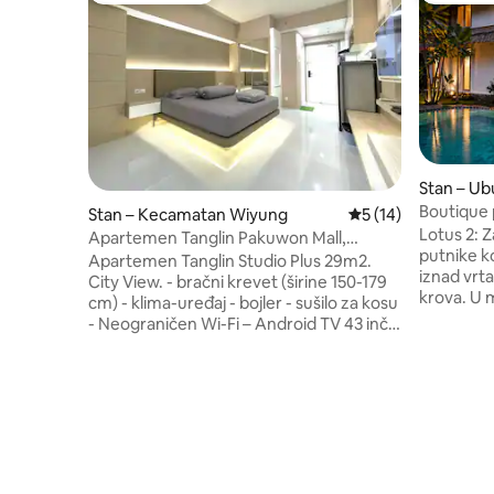
Stan – Ub
Boutique 
Stan – Kecamatan Wiyung
Prosječna ocjena: 5
5 (14)
krovom · 
Lotus 2: Z
Apartemen Tanglin Pakuwon Mall,
putnike koje 
Surabaya
Apartemen Tanglin Studio Plus 29m2.
iznad vrt
City View. - bračni krevet (širine 150-179
krova. U 
cm) - klima-uređaj - bojler - sušilo za kosu
bazen se n
- Neograničen Wi-Fi – Android TV 43 inča
preko puta
- Netflix - sat - toaletni stolić - ormar -
je svaki jedi
Stol za pisanje - pomoćni stolić – sklopivi
kameni ba
stol za blagovanje - Ormarić u ostavi -
Jave. Brzi
Kuhalo za rižu - Steinlees Steel Sink -
Ubuda. Pj
hladnjak - mineralna voda s
klima-uređ
toplom/hladnom dozatorom - Električna
protok zra
indukcijska ploča za kuhanje - Kuhinjska
upravlja t
napa - Indukcijska tava, zdjela, tanjur,