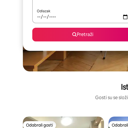
Odlazak
Pretraži
Is
Gosti su se slož
Odabrali gosti
Odabrali
Odabrali gosti
Odabrali