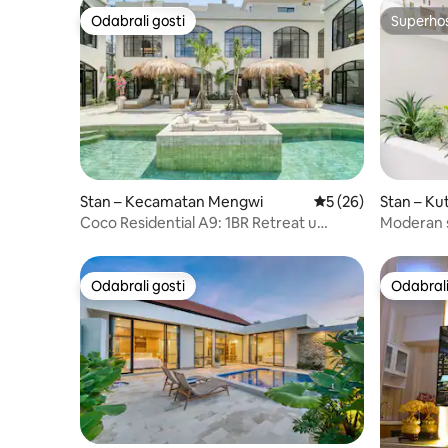
Odabrali gosti
Superho
Odabrali gosti
Superho
Stan – Kecamatan Mengwi
Prosječna ocjena: 5/
5 (26)
Stan – Ku
Coco Residential A9: 1BR Retreat u
Moderan s
Sesehu, Canggu.
Odabrali gosti
Odabrali
Odabrali gosti
Odabrali