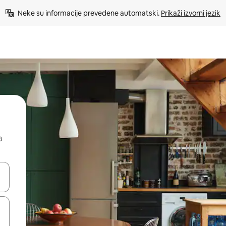
Neke su informacije prevedene automatski. 
Prikaži izvorni jezik
a
dati koristeći se strelicama prema gore i prema dolje, kao i dodirom i