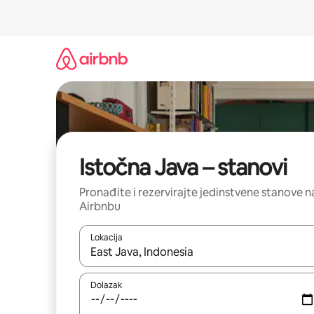
Prijeđi
na
sadržaj
Istočna Java – stanovi
Pronađite i rezervirajte jedinstvene stanove n
Airbnbu
Lokacija
Kada budu dostupni rezultati, moći ćete ih pregle
Dolazak