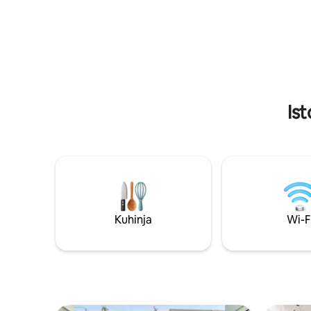
uključeni;
staklo i dr. Napomena: tijekom boravka
gostiju u vašem smještaju nema usluge
čišćenja
Is
Kuhinja
Wi-F