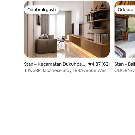
Odabrali gosti
Odabrali
Odabrali gosti
Odabrali
Stan – Kecamatan Dukuhpaki
Prosječna ocjena: 4,87/
4,87 (62)
Stan – Bali
s
TJ's 3BR Japanese Stay I 88Avenue West
UDOBNA 
Surabaya
BAZENO