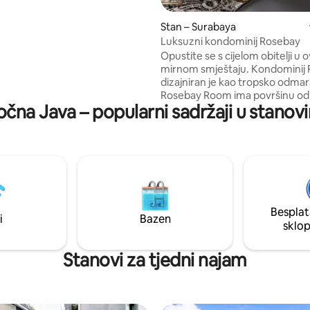
 potrebna je registracija gostiju.
Stan – Surabaya
Luksuzni kondominij Rosebay
Opustite se s cijelom obitelji u
mirnom smještaju. Kondominij Rosebay
dizajniran je kao tropsko odmara
Rosebay Room ima površinu od 8
točna Java – popularni sadržaji u stanov
Smješten na strateškoj lokaciji, u
najvećeg trgovačkog centra u
jugoistočnoj Aziji, trgovačkog 
Pakuwon Mall, Nacionalne bolni
Foodcourt i Gwalk Foodcourt. Rosebay
se također nalazi u elitnom područj
obitelji Graha. Prostor ima 2 spavaće
sobe, 2 tuša, kuhinju i dnevni b
Besplat
Bazen za teretanu s pristupom
i
Bazen
sklo
Prostor za roštilj za trčanje
Stanovi za tjedni najam