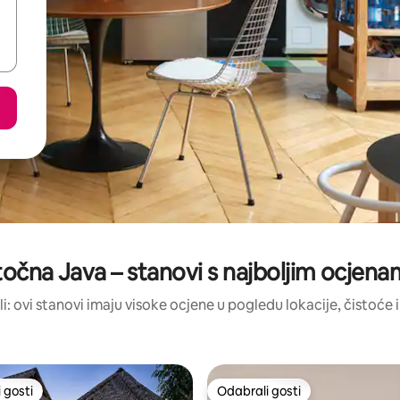
točna Java – stanovi s najboljim ocjen
ili: ovi stanovi imaju visoke ocjene u pogledu lokacije, čistoće i 
 gosti
Odabrali gosti
 gosti
Odabrali gosti