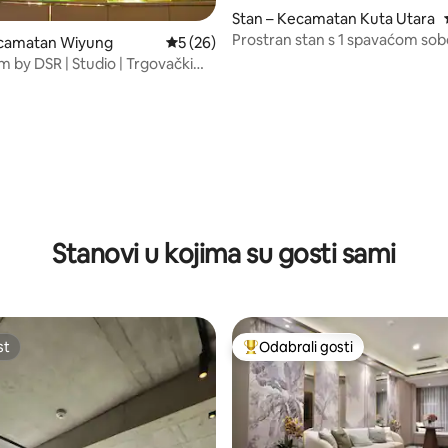
5, recenzija: 14
Stan – Kecamatan Kuta Utara
Prostran stan s 1 spavaćom sob
ecamatan Wiyung
Prosječna ocjena: 5/5, recenzija: 26
5 (26)
kuhinjom
m by DSR | Studio | Trgovački
akuwon | Benson
Stanovi u kojima su gosti sami
st
Odabrali gosti
st
Među najviše rangiranima s oz