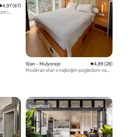
Prosječna ocjena: 4,97/5, recenzija: 67
4,97 (67)
om i
Stan – Mulyorejo
Prosječna ocjena: 4,89
4,89 (28)
Moderan stan s najboljim pogledom na
grad u Surabayi
Superhost
nakom „Odabrali gosti”
Superhost