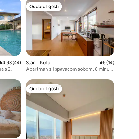
Odabrali gosti
Odabrali gosti
Prosječna ocjena: 4,93/5, recenzija: 44
4,93 (44)
Stan – Kuta
Prosječna ocjena: 5
5 (14)
a s 2
Apartman s 1 spavaćom sobom, 8 minuta
do zračne luke, javni prijevoz, udoban
Odabrali gosti
Odabrali gosti