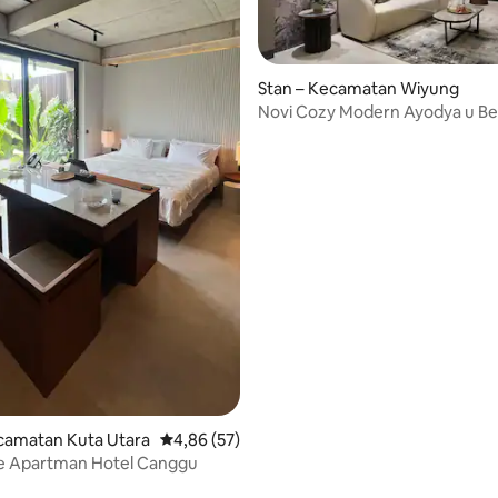
Stan – Kecamatan Wiyung
Novi Cozy Modern Ayodya u B
5, recenzija: 49
Pakuwon Mallu
camatan Kuta Utara
Prosječna ocjena: 4,86/5, recenzija: 57
4,86 (57)
Apartman Hotel Canggu