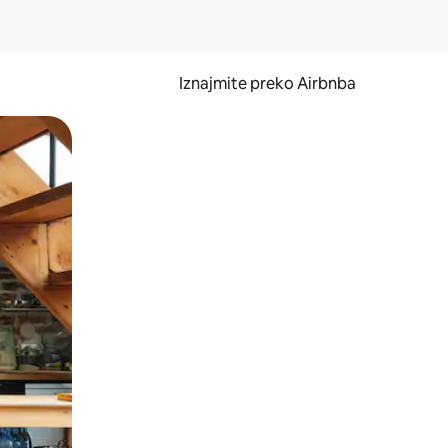
Iznajmite preko Airbnba
li prelaskom prstom po zaslonu.