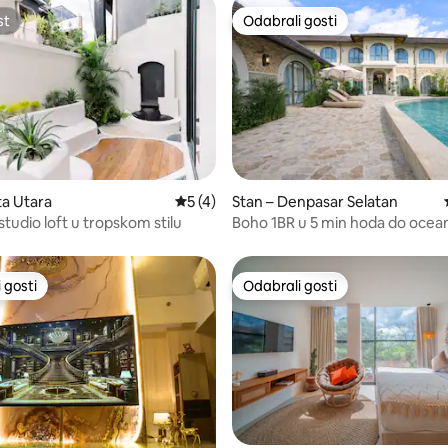
st
Odabrali gosti
st
Odabrali gosti
5, recenzija: 26
ta Utara
Prosječna ocjena: 5/5, recenzija: 4
5 (4)
Stan – Denpasar Selatan
tudio loft u tropskom stilu
Boho 1BR u 5 min hoda do ocean
bazena u Sanuru
 gosti
Odabrali gosti
 gosti
Odabrali gosti