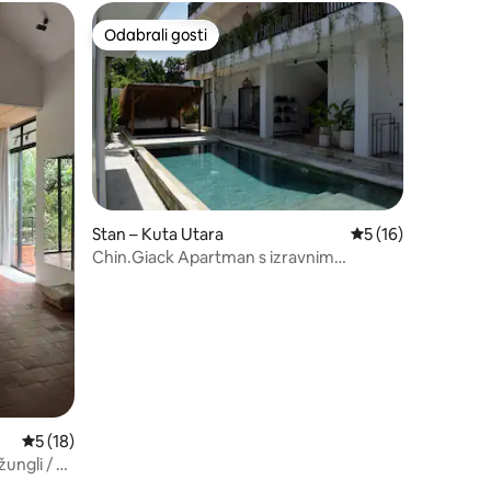
Odabrali gosti
Odabrali gosti
Stan – Kuta Utara
Prosječna ocjena: 5
5 (16)
Chin.Giack Apartman s izravnim
pristupom bazenu – JEDEN
Prosječna ocjena: 5/5, recenzija: 18
5 (18)
ngli / 7