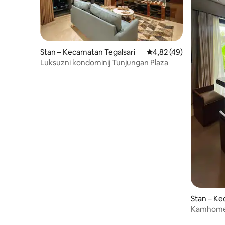
Stan – Kecamatan Tegalsari
Prosječna ocjena: 4,82/
4,82 (49)
Luksuzni kondominij Tunjungan Plaza
Stan – Ke
Kamhome 