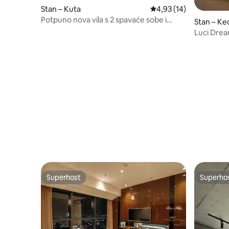
Stan – Kuta
Prosječna ocjena: 4,93/
4,93 (14)
Potpuno nova vila s 2 spavaće sobe i
Stan – K
privatnim bazenom u Seminyaku
Luci Drea
centar P
Superhost
Superho
Superhost
Superho