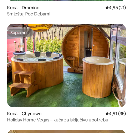
Kuća – Dramino
Prosječna ocje
4,95 (21)
Smještaj Pod Dębami
Superhost
Superhost
Kuća – Chynowo
Prosječna ocje
4,91 (35)
Holiday Home Vegas – kuća za isključivu upotrebu