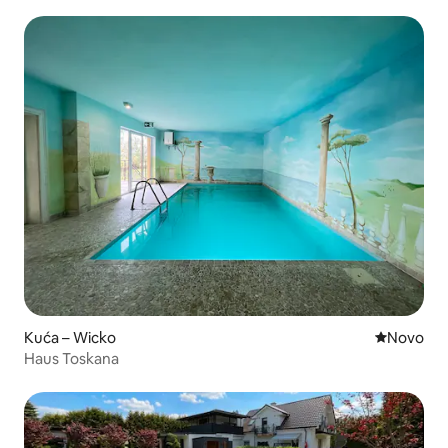
Kuća – Wicko
Novi smješ
Novo
Haus Toskana