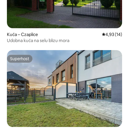
Kuća – Czaplice
Prosječna ocje
4,93 (14)
Udobna kuća na selu blizu mora
Superhost
Superhost