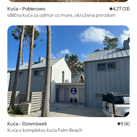
Kuća – Pobierowo
Prosječna ocj
4,77 (13)
Idilična kuća za odmor uz more, okružena prirodom
Kuća – Dziwnówek
Prosječna
5 (4)
Kuća u kompleksu kuća Palm Beach