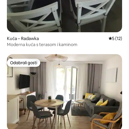
Kuća – Radawka
Prosječna 
5 (12)
Moderna kuća s terasom i kaminom
Odabrali gosti
Odabrali gosti