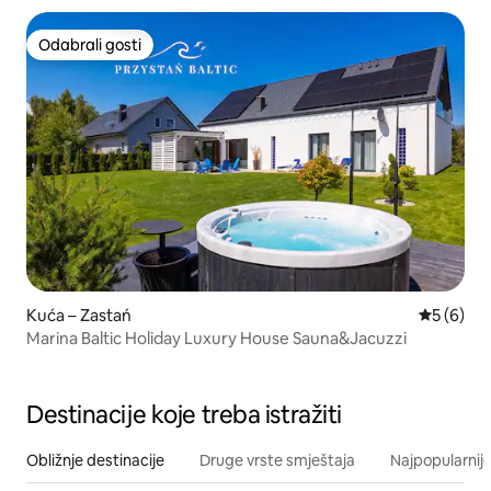
Odabrali gosti
Odabrali gosti
Kuća – Zastań
Prosječna
5 (6)
Marina Baltic Holiday Luxury House Sauna&Jacuzzi
Destinacije koje treba istražiti
Obližnje destinacije
Druge vrste smještaja
Najpopularnije