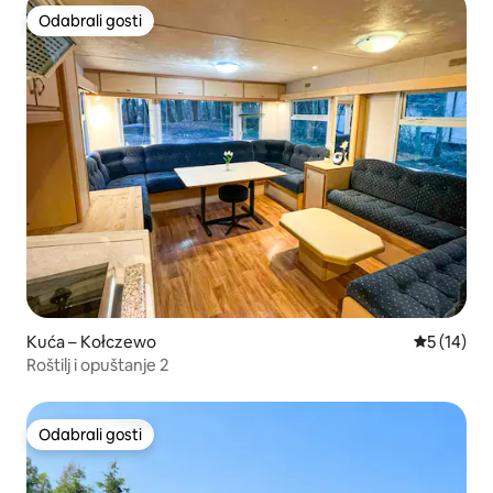
Odabrali gosti
Odabrali gosti
Kuća – Kołczewo
Prosječna 
5 (14)
Roštilj i opuštanje 2
Odabrali gosti
Odabrali gosti