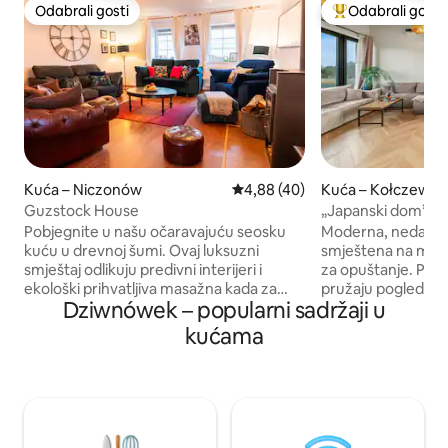
Odabrali gosti
Odabrali gosti
Odabrali gosti
Među najviše ran
Kuća – Niczonów
Prosječna ocjena: 4,88/5, recen
4,88 (40)
Kuća – Kołczewo
Guzstock House
„Japanski dom” • Š
Pobjegnite u našu očaravajuću seosku
Moderna, nedavno
kuću u drevnoj šumi. Ovaj luksuzni
smještena na mir
smještaj odlikuju predivni interijeri i
za opuštanje. Pan
ekološki prihvatljiva masažna kada za
pružaju pogled na p
Dziwnówek – popularni sadržaji u
opuštanje pod zvijezdama. Uživajte u
terasa na blagoj 
mirnim šetnicama ili obiteljskim
da uživate u miru 
kućama
pustolovinama u obližnjim obalnim
je svijetlo, udobn
gradovima. Pružamo vam nezaboravna
Ograđena parcela 
iskustva koja će vam ostati u sjećanju i na
prostor. Mjesto st
taj način redefinirati pojam odmora s
kontakt s prirodom
vlastitom hranom. Bilo da se radi o
japanskim stilom 
obiteljskom odmoru ili romantičnom
materijale, jednost