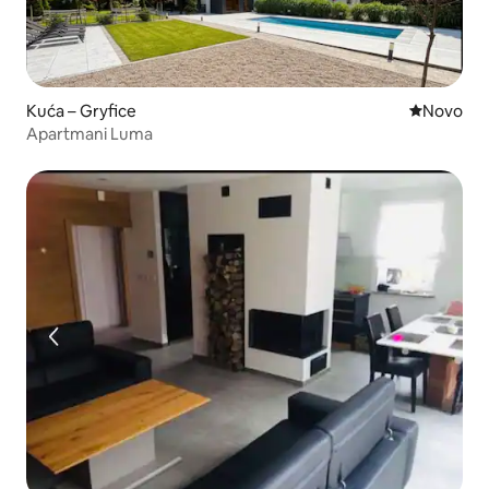
Kuća – Gryfice
Novi smješ
Novo
Apartmani Luma