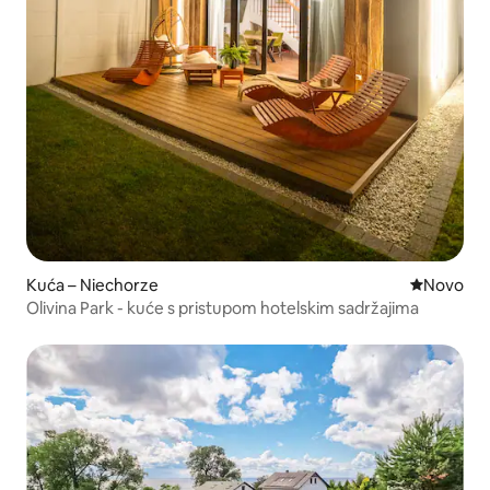
Kuća – Niechorze
Novi smješ
Novo
Olivina Park - kuće s pristupom hotelskim sadržajima