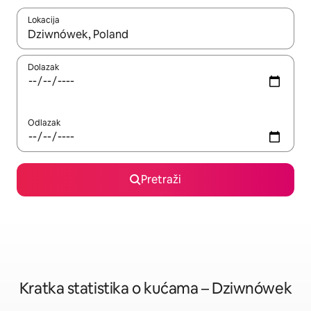
Lokacija
Kada budu dostupni rezultati, moći ćete ih pregledati koristeći
Dolazak
Odlazak
Pretraži
Kratka statistika o kućama – Dziwnówek