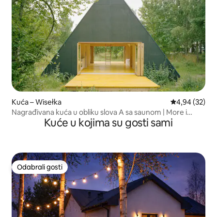
Kuća – Wisełka
Prosječna ocje
4,94 (32)
Nagrađivana kuća u obliku slova A sa saunom | More i
Kuće u kojima su gosti sami
priroda
Odabrali gosti
Odabrali gosti