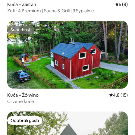
Kuća – Zastań
Prosječna
5 (8)
Zefir 4 Premium | Sauna & Grill | 3 Sypialnie
Superhost
Superhost
Kuća – Żółwino
Prosječna oc
4,8 (15)
Crvene kuće
Odabrali gosti
Odabrali gosti