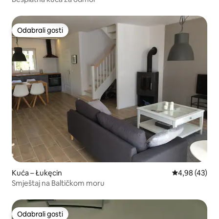
Odabrali gosti
Odabrali gosti
Kuća – Łukęcin
Prosječna ocje
4,98 (43)
Smještaj na Baltičkom moru
Odabrali gosti
Odabrali gosti