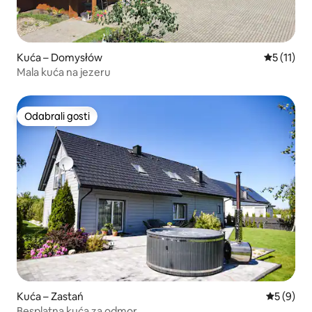
Kuća – Domysłów
Prosječna 
5 (11)
Mala kuća na jezeru
Odabrali gosti
Odabrali gosti
Kuća – Zastań
Prosječna
5 (9)
Besplatna kuća za odmor