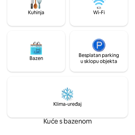
bijegu, naš je dom savršeno mjesto za
stvorio skladan i 
vašu sljedeću pustolovinu. Još danas
opuštanje.
Kuhinja
Wi-Fi
rezervirajte smještaj i uživajte u
ljepotama prirode!
Besplatan parking
Bazen
u sklopu objekta
Klima-uređaj
Kuće s bazenom