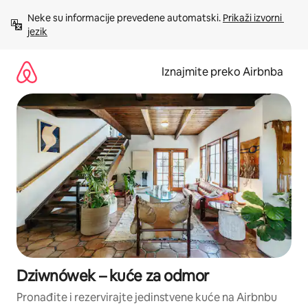
Prijeđi
Neke su informacije prevedene automatski. 
Prikaži izvorni 
na
jezik
sadržaj
Iznajmite preko Airbnba
Dziwnówek – kuće za odmor
Pronađite i rezervirajte jedinstvene kuće na Airbnbu