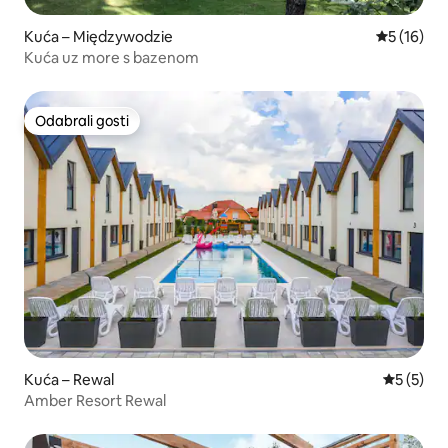
Kuća – Międzywodzie
Prosječna 
5 (16)
Kuća uz more s bazenom
Odabrali gosti
Odabrali gosti
Kuća – Rewal
Prosječna
5 (5)
Amber Resort Rewal