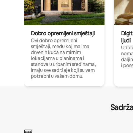
Dobro opremljeni smještaji
Digit
ljudi
Ovi dobro opremljeni
smještaji, među kojima ima
Udobn
drvenih kuća na mirnim
nomad
lokacijama u planinama i
dalji
stanova u urbanim sredinama,
i pos
imaju sve sadržaje koji su vam
potrebni u vašem domu.
Sadrža