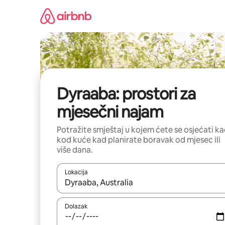
Prijeđi
na
sadržaj
Dyraaba: prostori za
mjesečni najam
Potražite smještaj u kojem ćete se osjećati k
kod kuće kad planirate boravak od mjesec ili
više dana.
Lokacija
Kada budu dostupni rezultati, moći ćete ih pregle
Dolazak