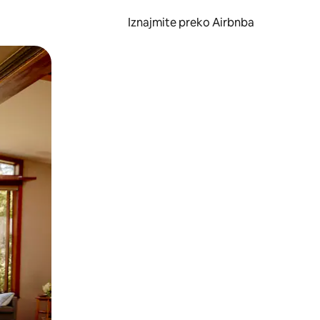
Iznajmite preko Airbnba
li prelaskom prstom po zaslonu.