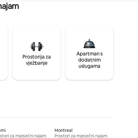
 najam
Apartman s
Prostorija za
dodatnim
vježbanje
uslugama
ami
Montreal
stori za mjesečni najam
Prostori za mjesečni najam