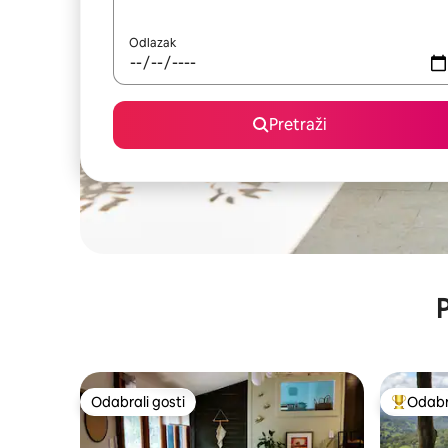
Odlazak
Pretraži
P
Odabrali gosti
Odabra
Odabrali gosti
Među naj