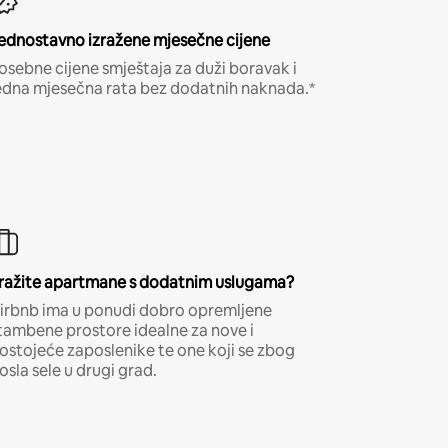
ednostavno izražene mjesečne cijene
osebne cijene smještaja za duži boravak i
edna mjesečna rata bez dodatnih naknada.*
ražite apartmane s dodatnim uslugama?
irbnb ima u ponudi dobro opremljene
tambene prostore idealne za nove i
ostojeće zaposlenike te one koji se zbog
osla sele u drugi grad.