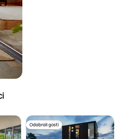
ci
Odabrali gosti
nakom „Odabrali gosti”
Odabrali gosti