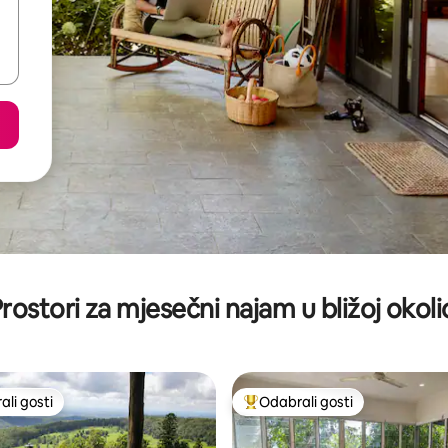
rostori za mjesečni najam u bližoj okoli
li gosti
Odabrali gosti
više rangiranima s oznakom „Odabrali gosti”
Među najviše rangiranima s oz