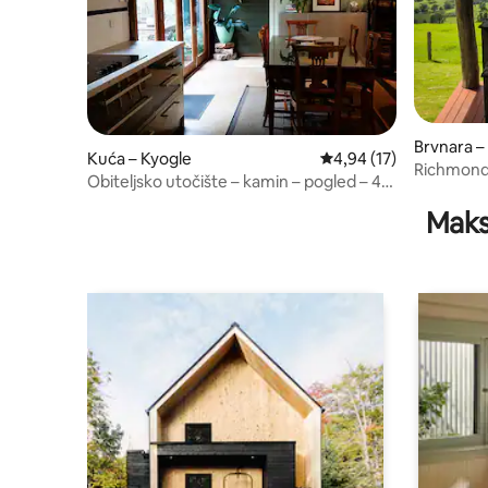
Brvnara –
Kuća – Kyogle
Prosječna ocjena: 4,94/
4,94 (17)
u
Richmond
Obiteljsko utočište – kamin – pogled – 4
spavaće sobe, 2 kupaonice
Maks