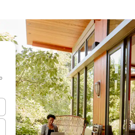
ao
dati koristeći se strelicama prema gore i prema dolje, kao i dodirom i