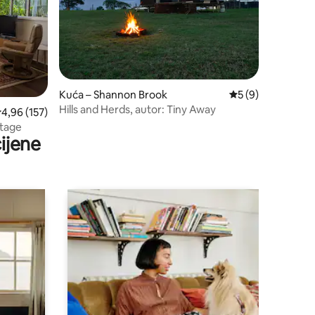
Kuća – Shannon Brook
Prosječna ocjena: 
5 (9)
Hills and Herds, autor: Tiny Away
rosječna ocjena: 4,96/5, recenzija: 157
4,96 (157)
ttage
ijene