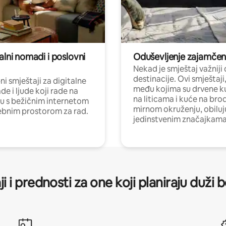
alni nomadi i poslovni
Oduševljenje zajamče
Nekad je smještaj važniji
destinacije. Ovi smještaji
i smještaji za digitalne
među kojima su drvene k
e i ljude koji rade na
na liticama i kuće na bro
nu s bežičnim internetom
mirnom okruženju, obiluj
ebnim prostorom za rad.
jedinstvenim značajkama
ji i prednosti za one koji planiraju duži 