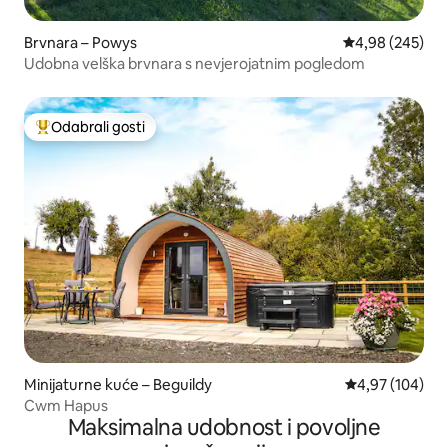
Brvnara – Powys
Prosječna ocjen
4,98 (245)
Udobna velška brvnara s nevjerojatnim pogledom
Odabrali gosti
Među najviše rangiranima s oznakom „Odabrali gosti”
Minijaturne kuće – Beguildy
Prosječna ocjen
4,97 (104)
Cwm Hapus
Maksimalna udobnost i povoljne