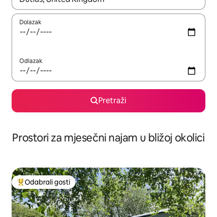
Dolazak
Odlazak
Pretraži
Prostori za mjesečni najam u bližoj okolici
Odabrali gosti
Među najviše rangiranima s oznakom „Odabrali gosti”