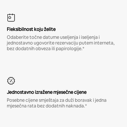
Fleksibilnost koju želite
Odaberite točne datume useljenja i iseljenja i
jednostavno ugovorite rezervaciju putem interneta,
bez dodatnih obveza ili papirologije.*
Jednostavno izražene mjesečne cijene
Posebne cijene smještaja za duži boravak i jedna
mjesečna rata bez dodatnih naknada.*