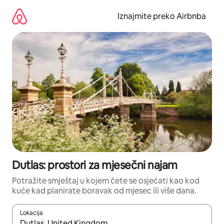
Prijeđi
na
Iznajmite preko Airbnba
sadržaj
Dutlas: prostori za mjesečni najam
Potražite smještaj u kojem ćete se osjećati kao kod
kuće kad planirate boravak od mjesec ili više dana.
Lokacija
Kada budu dostupni rezultati, moći ćete ih pregledati koristeći