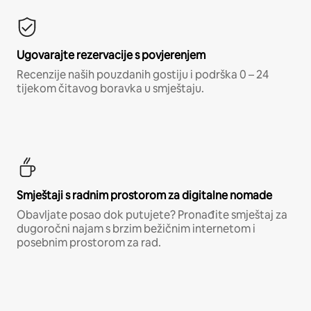
Ugovarajte rezervacije s povjerenjem
Recenzije naših pouzdanih gostiju i podrška 0 – 24
tijekom čitavog boravka u smještaju.
Smještaji s radnim prostorom za digitalne nomade
Obavljate posao dok putujete? Pronađite smještaj za
dugoročni najam s brzim bežičnim internetom i
posebnim prostorom za rad.