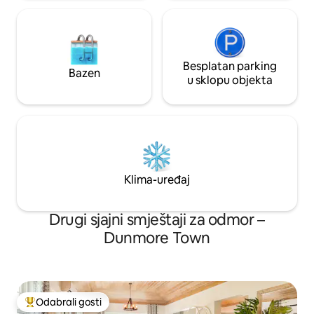
Besplatan parking
Bazen
u sklopu objekta
Klima-uređaj
Drugi sjajni smještaji za odmor –
Dunmore Town
Odabrali gosti
Među najviše rangiranima s oznakom „Odabrali gosti”