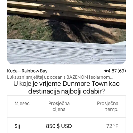
Kuća – Rainbow Bay
Prosječna ocje
4,87 (69)
Luksuzni smještaj uz ocean s BAZENOM i solarnom
U koje je vrijeme Dunmore Town kao
energijom *Rainbow Charm*
destinacija najbolji odabir?
Mjesec
Prosječna
Prosječna
cijena
temp.
Sij
850 $ USD
72 °F