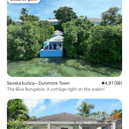
Odabrali gosti
Seoska kućica – Dunmore Town
Prosječna ocje
4,97 (58)
The Blue Bungalow: A cottage right on the water!