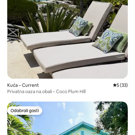
Kuća – Current
Prosječna 
5 (33)
Privatna oaza na obali – Coco Plum Hill
Odabrali gosti
Odabrali gosti