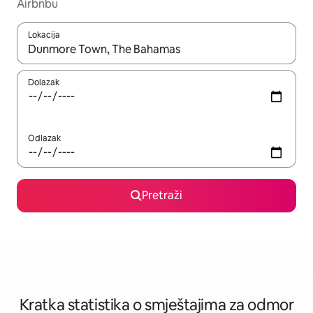
Airbnbu
Lokacija
Kada budu dostupni rezultati, moći ćete ih pregledati koristeći
Dolazak
Odlazak
Pretraži
Kratka statistika o smještajima za odmor