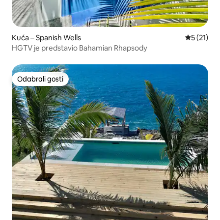
Kuća – Spanish Wells
Prosječna 
5 (21)
HGTV je predstavio Bahamian Rhapsody
Odabrali gosti
Odabrali gosti