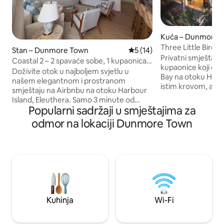
Kuća – Dunmore 
Three Little Birds,
Stan – Dunmore Town
Prosječna ocjena: 5/5, recen
5 (14)
kupaonice – Harbo
Privatni smještaj s
Coastal 2 – 2 spavaće sobe, 1 kupaonica,
kupaonice koji gr
nekoliko koraka do plaže Pink Sand
Doživite otok u najboljem svjetlu u
Bay na otoku Harbo
našem elegantnom i prostranom
istim krovom, a s
smještaju na Airbnbu na otoku Harbour
kupaonicu s WC-om,
Island, Eleuthera. Samo 3 minute od
ulaz s vanjske str
Popularni sadržaji u smještajima za
predivne plaže s ružičastim pijeskom i
soba također je p
nekoliko koraka od trgovine, ovo
odmor na lokaciji Dunmore Town
do glavne kuće. K
moderno utočište prima najviše 4 osobe
cijelom prostoru koj
s 2 zasebna kreveta, spavaćom sobom s
podijeljene klima-
bračnim krevetom, kompletnom
šetnja do plaže Pin
kuhinjom, kupaonicom i dnevnim
marine Romora Bay
boravkom. Uživajte u dva velika
hranu i piće... Na
pametna televizora, udobnoj posteljini i
vrana trenutačno 
osnovnoj kuhinji. Trebate li e-bicikl,
upotrebu.
pomoći ćemo vam. Opustite se u stilu i
Kuhinja
Wi-Fi
udobnosti - čeka vas savršen odmor na
otoku!