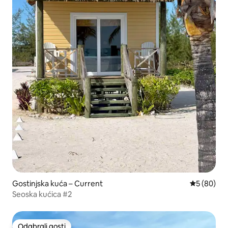
Gostinjska kuća – Current
Prosječna o
5 (80)
Seoska kućica #2
Odabrali gosti