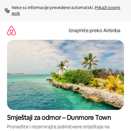
Prijeđi
Neke su informacije prevedene automatski. 
Prikaži izvorni 
na
jezik
sadržaj
Iznajmite preko Airbnba
Smještaji za odmor – Dunmore Town
Pronađite i rezervirajte jedinstvene smještaje na