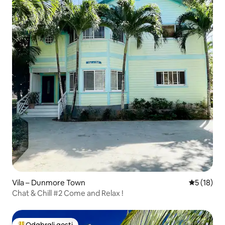
Vila – Dunmore Town
Prosječna 
5 (18)
Chat & Chill #2 Come and Relax !
Odabrali gosti