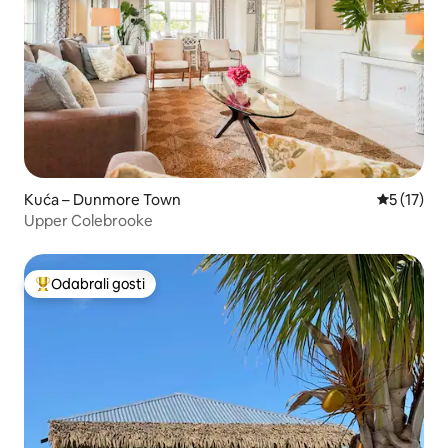
Kuća – Dunmore Town
Prosječna 
5 (17)
Upper Colebrooke
Odabrali gosti
Među najviše rangiranima s oznakom „Odabrali gosti”