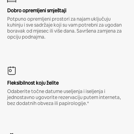
Dobro opremljeni smještaji
Potpuno opremljeni prostori za najam uključuju
kuhinju i sve sadržaje koji su vam potrebni za ugodan
boravak od mjesec ili više dana. Savršena zamjena za
opciju podnajma.
Fleksibilnost koju želite
Odaberite točne datume useljenja i iseljenja i
jednostavno ugovorite rezervaciju putem interneta,
bez dodatnih obveza ili papirologije.*