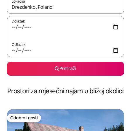
Lokacija
Kada budu dostupni rezultati, moći ćete ih pregledati koristeći
Dolazak
Odlazak
Pretraži
Prostori za mjesečni najam u bližoj okolici
Odabrali gosti
Odabrali gosti