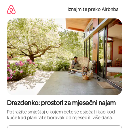
Prijeđi
na
Iznajmite preko Airbnba
sadržaj
Drezdenko: prostori za mjesečni najam
Potražite smještaj u kojem ćete se osjećati kao kod
kuće kad planirate boravak od mjesec ili više dana.