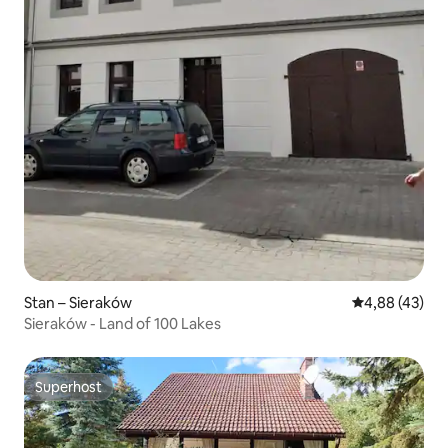
Stan – Sieraków
Prosječna ocje
4,88 (43)
Sieraków - Land of 100 Lakes
Superhost
Superhost