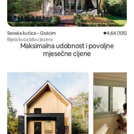
Seoska kućica – Gościm
Prosječna ocjen
4,64 (105)
Bijela kuća blizu jezera
Maksimalna udobnost i povoljne
mjesečne cijene