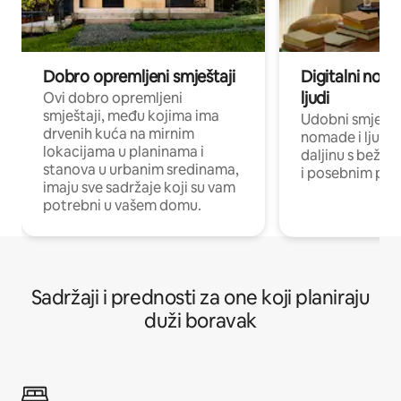
Dobro opremljeni smještaji
Digitalni noma
ljudi
Ovi dobro opremljeni
smještaji, među kojima ima
Udobni smještaj
drvenih kuća na mirnim
nomade i ljude 
lokacijama u planinama i
daljinu s bežič
stanova u urbanim sredinama,
i posebnim pro
imaju sve sadržaje koji su vam
potrebni u vašem domu.
Sadržaji i prednosti za one koji planiraju
duži boravak