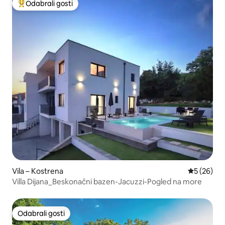
Odabrali gosti
Među najviše rangiranima s oznakom „Odabrali gosti”
Vila – Kostrena
Prosječna o
5 (26)
Villa Dijana_Beskonačni bazen-Jacuzzi-Pogled na more
Odabrali gosti
Odabrali gosti