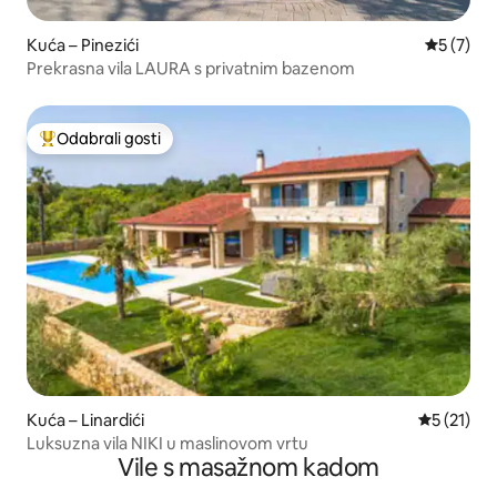
Kuća – Pinezići
Prosječna
5 (7)
Prekrasna vila LAURA s privatnim bazenom
Odabrali gosti
Među najviše rangiranima s oznakom „Odabrali gosti”
Kuća – Linardići
Prosječna 
5 (21)
Luksuzna vila NIKI u maslinovom vrtu
Vile s masažnom kadom