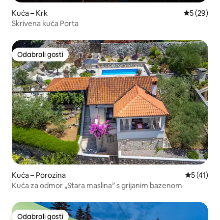
Kuća – Krk
Prosječna o
5 (29)
Skrivena kuća Porta
Odabrali gosti
Odabrali gosti
Kuća – Porozina
Prosječna 
5 (41)
Kuća za odmor „Stara maslina” s grijanim bazenom
Odabrali gosti