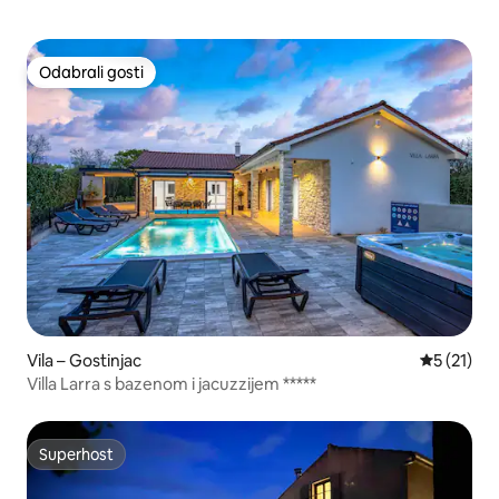
Odabrali gosti
Odabrali gosti
Vila – Gostinjac
Prosječna 
5 (21)
Villa Larra s bazenom i jacuzzijem *****
Superhost
Superhost