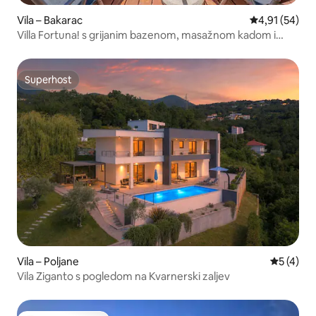
Vila – Bakarac
Prosječna ocje
4,91 (54)
Villa Fortuna! s grijanim bazenom, masažnom kadom i
saunom
Superhost
Superhost
Vila – Poljane
Prosječna
5 (4)
Vila Ziganto s pogledom na Kvarnerski zaljev