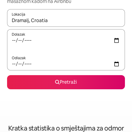
masažnom kadom na Airbnbu
Lokacija
Kada budu dostupni rezultati, moći ćete ih pregledati koristeći
Dolazak
Odlazak
Pretraži
Kratka statistika o smještajima za odmor