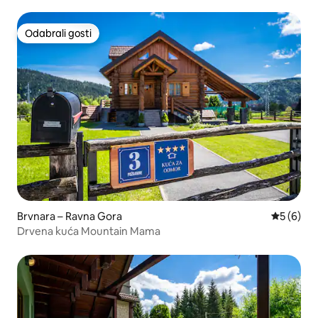
Odabrali gosti
Odabrali gosti
Brvnara – Ravna Gora
Prosječna
5 (6)
Drvena kuća Mountain Mama