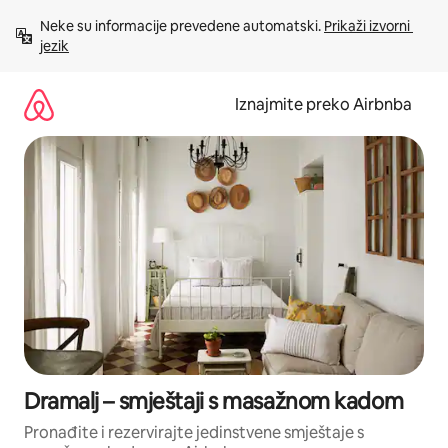
Prijeđi
Neke su informacije prevedene automatski. 
Prikaži izvorni 
na
jezik
sadržaj
Iznajmite preko Airbnba
Dramalj – smještaji s masažnom kadom
Pronađite i rezervirajte jedinstvene smještaje s