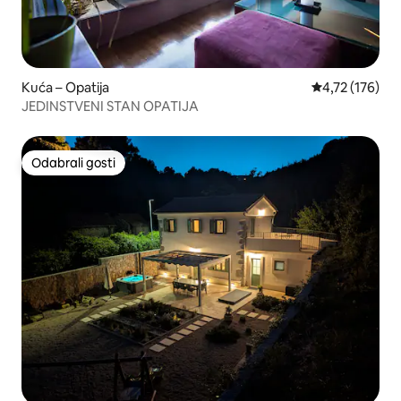
Kuća – Opatija
Prosječna ocjen
4,72 (176)
JEDINSTVENI STAN OPATIJA
Odabrali gosti
Odabrali gosti