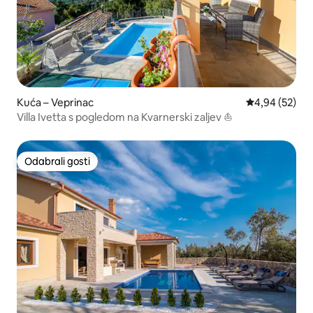
Kuća – Veprinac
Prosječna ocje
4,94 (52)
Villa Ivetta s pogledom na Kvarnerski zaljev ⛵
Odabrali gosti
Odabrali gosti