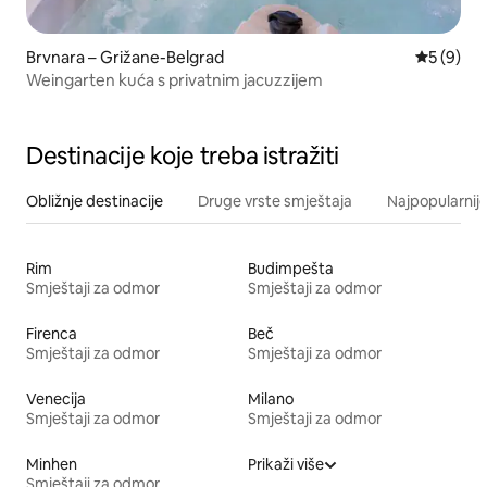
Brvnara – Grižane-Belgrad
Prosječna
5 (9)
Weingarten kuća s privatnim jacuzzijem
Destinacije koje treba istražiti
Obližnje destinacije
Druge vrste smještaja
Najpopularnije
Rim
Budimpešta
Smještaji za odmor
Smještaji za odmor
Firenca
Beč
Smještaji za odmor
Smještaji za odmor
Venecija
Milano
Smještaji za odmor
Smještaji za odmor
Minhen
Prikaži više
Smještaji za odmor