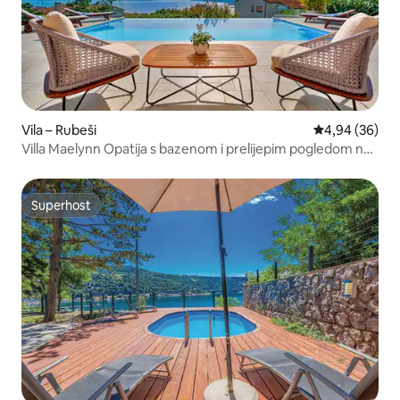
Vila – Rubeši
Prosječna ocje
4,94 (36)
Villa Maelynn Opatija s bazenom i prelijepim pogledom na
more
Superhost
Superhost