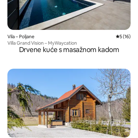
Vila – Poljane
Prosječna 
5 (16)
Villa Grand Vision – MyWaycation
Drvene kuće s masažnom kadom