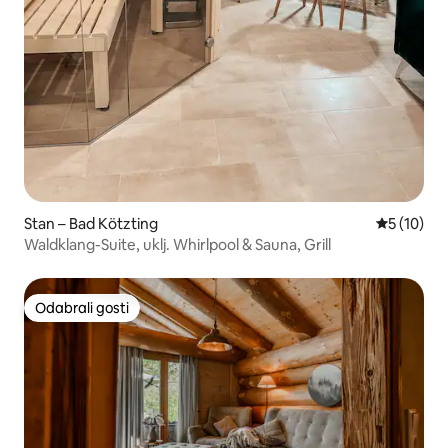
Stan – Bad Kötzting
Prosječna 
5 (10)
Waldklang-Suite, uklj. Whirlpool & Sauna, Grill
Odabrali gosti
Odabrali gosti