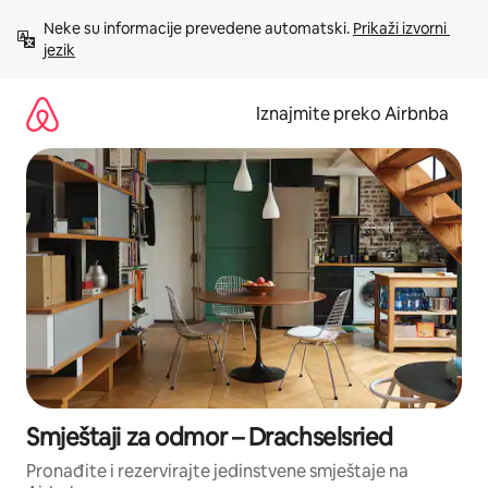
Prijeđi
Neke su informacije prevedene automatski. 
Prikaži izvorni 
na
jezik
sadržaj
Iznajmite preko Airbnba
Smještaji za odmor – Drachselsried
Pronađite i rezervirajte jedinstvene smještaje na