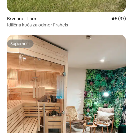
Brvnara – Lam
Prosječna 
5 (37)
Idilična kuća za odmor Frahels
Superhost
Superhost