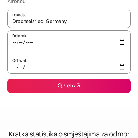
Airbnbu
Lokacija
Kada budu dostupni rezultati, moći ćete ih pregledati koristeći
Dolazak
Odlazak
Pretraži
Kratka statistika o smještajima za odmor