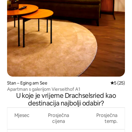
Stan – Eging am See
Prosječna 
5 (25)
Apartman s galerijom Vierseithof A1
U koje je vrijeme Drachselsried kao
destinacija najbolji odabir?
Mjesec
Prosječna
Prosječna
cijena
temp.