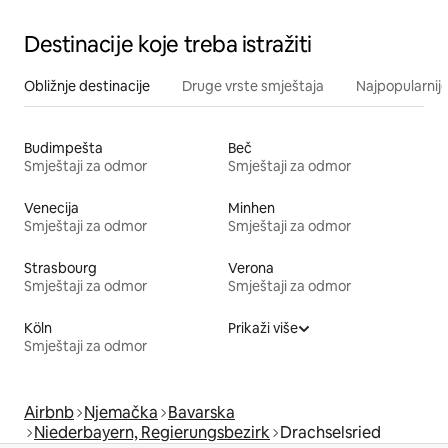
Destinacije koje treba istražiti
Obližnje destinacije
Druge vrste smještaja
Najpopularnije
Budimpešta
Beč
Smještaji za odmor
Smještaji za odmor
Venecija
Minhen
Smještaji za odmor
Smještaji za odmor
Strasbourg
Verona
Smještaji za odmor
Smještaji za odmor
Köln
Prikaži više
Smještaji za odmor
Airbnb
Njemačka
Bavarska
Niederbayern, Regierungsbezirk
Drachselsried