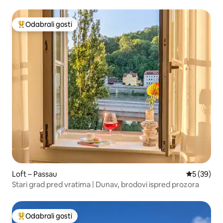
Odabrali gosti
Među najviše rangiranima s oznakom „Odabrali gosti”
Loft – Passau
Prosječna o
5 (39)
Stari grad pred vratima | Dunav, brodovi ispred prozora
Odabrali gosti
Među najviše rangiranima s oznakom „Odabrali gosti”