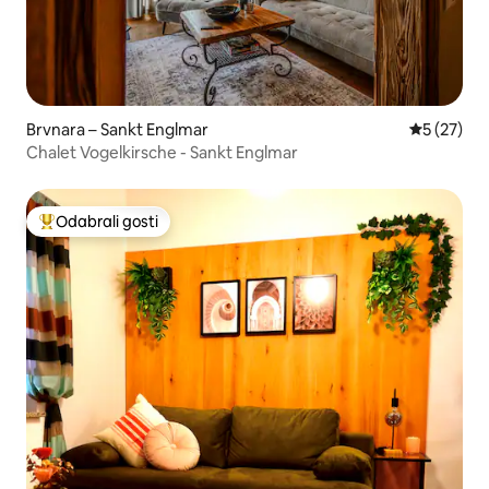
Brvnara – Sankt Englmar
Prosječna 
5 (27)
Chalet Vogelkirsche - Sankt Englmar
Odabrali gosti
Među najviše rangiranima s oznakom „Odabrali gosti”