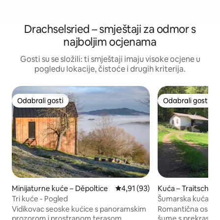
Drachselsried – smještaji za odmor s
najboljim ocjenama
Gosti su se složili: ti smještaji imaju visoke ocjene u
pogledu lokacije, čistoće i drugih kriterija.
Odabrali gosti
Odabrali gosti
Odabrali gosti
Odabrali gosti
Minijaturne kuće – Děpoltice
Prosječna ocjena: 4,91/5, recen
4,91 (93)
Kuća – Traitsching
Tri kuće - Pogled
Šumarska kuća na
pogledom na Bav
Vidikovac seoske kućice s panoramskim
Romantična osamlj
prozorom i prostranom terasom
šume s prekrasnim po