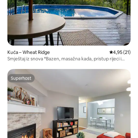
Kuća – Wheat Ridge
Prosječna ocje
4,95 (21)
Smještaj iz snova *Bazen, masažna kada, pristup rijeci i
pogled
Superhost
Superhost