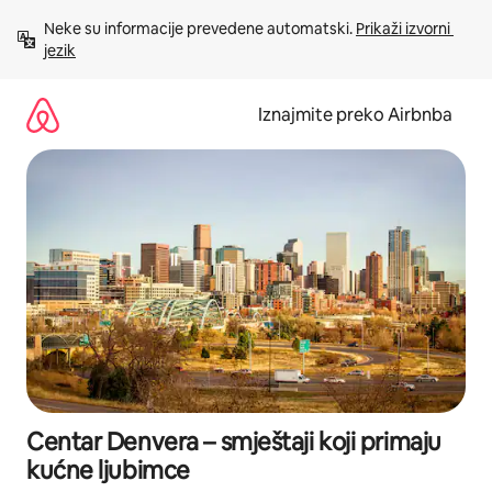
Prijeđi
Neke su informacije prevedene automatski. 
Prikaži izvorni 
na
jezik
sadržaj
Iznajmite preko Airbnba
Centar Denvera – smještaji koji primaju
kućne ljubimce