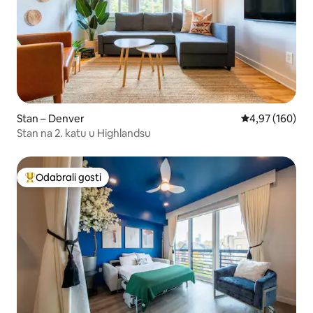
Stan – Denver
Prosječna ocjen
4,97 (160)
Stan na 2. katu u Highlandsu
Odabrali gosti
Među najviše rangiranima s oznakom „Odabrali gosti”