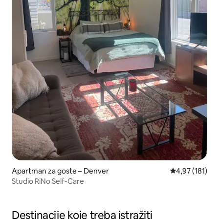
Apartman za goste – Denver
Prosječna ocjen
4,97 (181)
Studio RiNo Self-Care
Destinacije koje treba istražiti