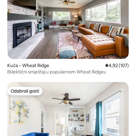
Kuća – Wheat Ridge
Prosječna ocjen
4,92 (107)
Eklektični smještaj u popularnom Wheat Ridgeu
Odabrali gosti
Odabrali gosti