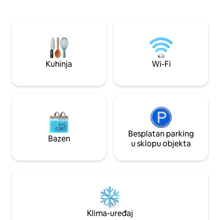
industrijskom rasvjetom. Ovaj je prostor
momčadi Broncos, 
bio obiteljski projekt (Steve, Lisa i Lisa koji
jedan blok, više o
su brat i sestra) – gostinjska kuća
nekoliko koraka od
izgrađena iza naše kuće iz 1900-ih u
primiti 6 osoba uz
blizini središta Denvera. Zgrada je
(180 × 200) i kreve
dizajnirana tako da oponaša stariju
(150 × 190). Potpu
arhitekturu kako bi se uklopila u
perilica/sušilica ru
Kuhinja
Wi-Fi
povijesnu četvrt. Unutrašnjost je
jedinici, brzi Wi-F
dizajnirana za nošenje tog vintage šarma
LEED Platinum. Pri
unutra s izloženim elementima od cigle i
(naknada od 75 USD
parnih stolova i namještaja kako bi se
spojili elementi vintage i industrijskog
dizajna. Dizajnirali smo i izgradili
konstrukciju, uključujući detalje poput
lustera s crnim cijevima, čeličnih stubišta
Besplatan parking
Bazen
te neobičnih ormarića u kupaonici i
u sklopu objekta
spavaćim sobama. Ručno izrađeni
predmeti i kolekcije naše obitelji
prikazuju se oko kuće. Ova je gostinjska
kuća namijenjena isključivo gostima pa je
sve što vidite dostupno, uključujući
hranu i piće. Onoliko koliko gosti žele. Bit
ćemo vam od pomoći u odgovaranju na
Klima-uređaj
sva pitanja o susjedstvu i o tome gdje