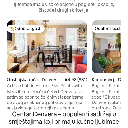
ljubimce imaju visoke ocjene u pogledu lokacije,
čistoće i drugih kriterija.
Odabrali gosti
Odabrali gosti
Među najviše rangiranima s oznakom „Odabrali gosti”
Odabrali gosti
Gostinjska kuća – Denver
Prosječna ocjena: 4,98/5, recenzi
4,98 (981)
Kondominij – Den
Artisan Loft in Historic Five Points with
Pogled s 5. kata | 
Rustic Red Bricks
Kreveti na kat | Pr
Istražite umjetničku četvrt Denvera, a
Pogled s 5. kata iz
zatim se popnite čeličnim stepenicama
sobe / 2 kupaonice
do ovog eklektičnog potkrovlja gdje se
Denvera i planine
spaja vintage šarm koji spaja parnu
do stropa. Zajedni
Centar Denvera – popularni sadržaji u
modu. Pločice s uzorkom u
panoramskim pogl
portugalskom stilu besprijekorno se
garaži (25 USD po 
smještajima koji primaju kućne ljubimce
stapaju s stolićem za kavu u boci i
stadiona Empower 