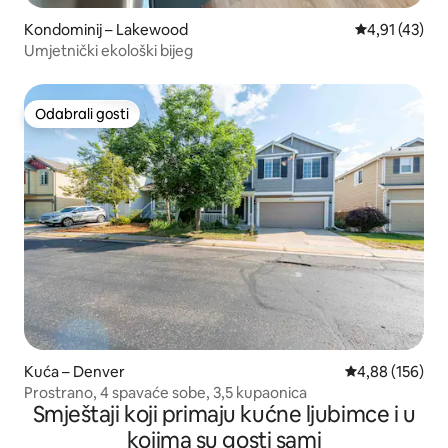
Kondominij – Lakewood
Prosječna ocj
4,91 (43)
Umjetnički ekološki bijeg
Odabrali gosti
Odabrali gosti
Kuća – Denver
Prosječna ocjen
4,88 (156)
Prostrano, 4 spavaće sobe, 3,5 kupaonica
Smještaji koji primaju kućne ljubimce i u
kojima su gosti sami