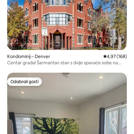
Kondominij – Denver
Prosječna ocjen
4,97 (168)
Centar grada! Šarmantan stan s dvije spavaće sobe na
prvom katu.
Odabrali gosti
Odabrali gosti