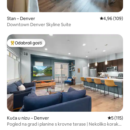
Stan – Denver
Prosječna ocjen
4,96 (109)
Downtown Denver Skyline Suite
Odabrali gosti
Među najviše rangiranima s oznakom „Odabrali gosti”
Kuća u nizu – Denver
Prosječna o
5 (115)
Pogled na grad i planine s krovne terase | Nekoliko koraka
od Empower Fielda