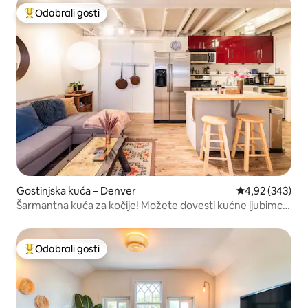
Odabrali gosti
Među najviše rangiranima s oznakom „Odabrali gosti”
Gostinjska kuća – Denver
Prosječna ocjen
4,92 (343)
Šarmantna kuća za kočije! Možete dovesti kućne ljubimce
i hodati!
Odabrali gosti
Među najviše rangiranima s oznakom „Odabrali gosti”