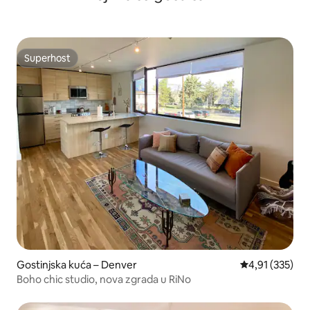
Superhost
Superhost
Gostinjska kuća – Denver
Prosječna ocjen
4,91 (335)
Boho chic studio, nova zgrada u RiNo