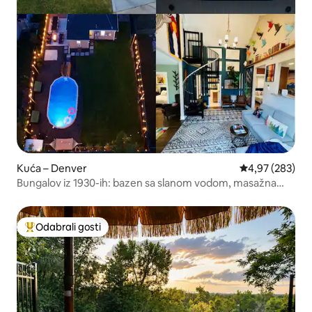
Kuća – Denver
Prosječna ocjen
4,97 (283)
Bungalov iz 1930-ih: bazen sa slanom vodom, masažna
kada, veliko dvorište
Odabrali gosti
Među najviše rangiranima s oznakom „Odabrali gosti”