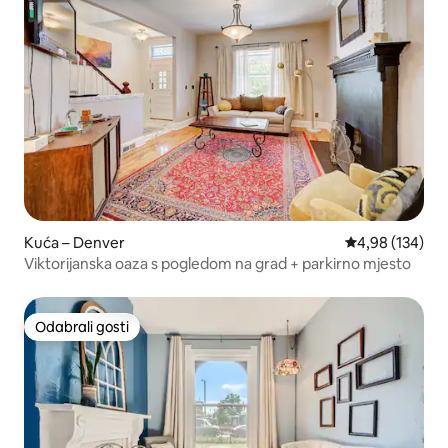
Kuća – Denver
Prosječna ocjen
4,98 (134)
Viktorijanska oaza s pogledom na grad + parkirno mjesto
Odabrali gosti
Odabrali gosti