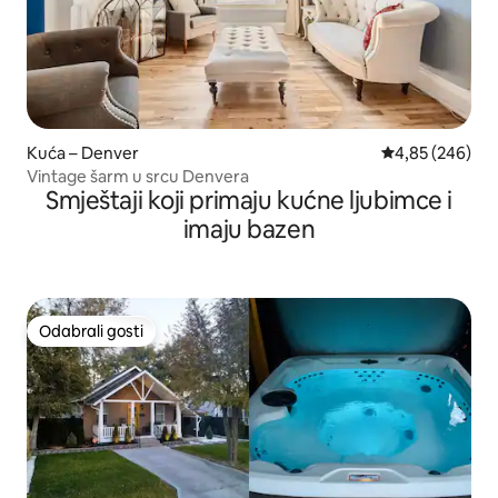
Kuća – Denver
Prosječna ocjen
4,85 (246)
Vintage šarm u srcu Denvera
Smještaji koji primaju kućne ljubimce i
imaju bazen
Odabrali gosti
Odabrali gosti