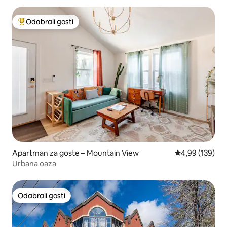
Odabrali gosti
Među najviše rangiranima s oznakom „Odabrali gosti”
Apartman za goste – Mountain View
Prosječna ocjen
4,99 (139)
Urbana oaza
Odabrali gosti
Odabrali gosti