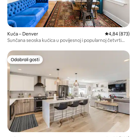
Kuća – Denver
Prosječna ocjen
4,84 (873)
Sunčana seoska kućica u povijesnoj i popularnoj četvrti
LoHi
Odabrali gosti
Odabrali gosti