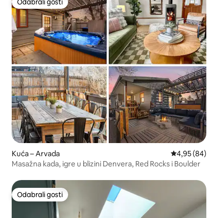
Odabrali gosti
Odabrali gosti
Kuća – Arvada
Prosječna ocje
4,95 (84)
Masažna kada, igre u blizini Denvera, Red Rocks i Boulder
Odabrali gosti
Odabrali gosti