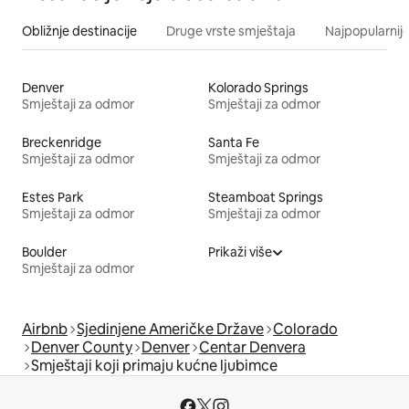
Obližnje destinacije
Druge vrste smještaja
Najpopularnije
Denver
Kolorado Springs
Smještaji za odmor
Smještaji za odmor
Breckenridge
Santa Fe
Smještaji za odmor
Smještaji za odmor
Estes Park
Steamboat Springs
Smještaji za odmor
Smještaji za odmor
Boulder
Prikaži više
Smještaji za odmor
Airbnb
Sjedinjene Američke Države
Colorado
Denver County
Denver
Centar Denvera
Smještaji koji primaju kućne ljubimce