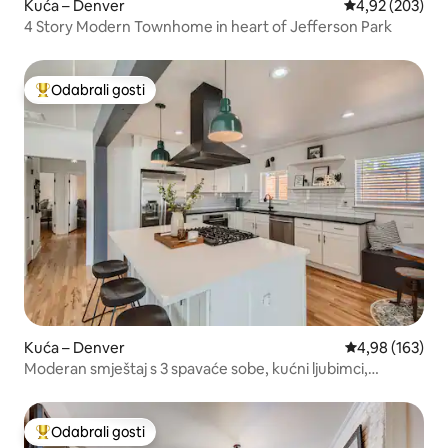
Kuća – Denver
Prosječna ocjen
4,92 (203)
4 Story Modern Townhome in heart of Jefferson Park
Odabrali gosti
Među najviše rangiranima s oznakom „Odabrali gosti”
Kuća – Denver
Prosječna ocjen
4,98 (163)
Moderan smještaj s 3 spavaće sobe, kućni ljubimci,
masažna kada, veliki bračni kreveti, otvorena kuhinja
Odabrali gosti
Među najviše rangiranima s oznakom „Odabrali gosti”