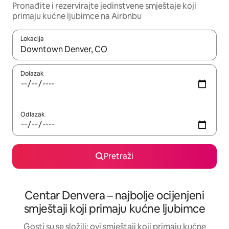
Pronađite i rezervirajte jedinstvene smještaje koji
primaju kućne ljubimce na Airbnbu
Lokacija
Kada budu dostupni rezultati, moći ćete ih pregledati koristeći
Dolazak
Odlazak
Pretraži
Centar Denvera – najbolje ocijenjeni
smještaji koji primaju kućne ljubimce
Gosti su se složili: ovi smještaji koji primaju kućne