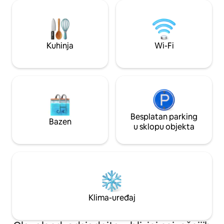
Rock & Roll Hall of Famea i jezera Erie •
Living ✔️ Potpun
Brzi Wi-Fi i poseban prostor za rad
kuhinja ✔️ Pametni televizo
idealan za medicinske sestre koje putuju
✔️ Prostor za rad ✔️
i digitalne nomade • Perilica rublja u
Parkiralište je dos
smještajnoj jedinici, dobro opskrbljena
Kuhinja
Wi-Fi
24 ✔️ Fitness centar Pogledajte vi
kuhinja, sigurno parkiralište koje se plaća,
nastavku!
jednostavan dolazak u smještaj i ulazak
pomoću šifre za vrata • Parki
Besplatan parking
Bazen
u sklopu objekta
Klima-uređaj