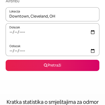
Airbnbu
Lokacija
Kada budu dostupni rezultati, moći ćete ih pregledati koristeći
Dolazak
Odlazak
Pretraži
Kratka statistika o smještajima za odmor