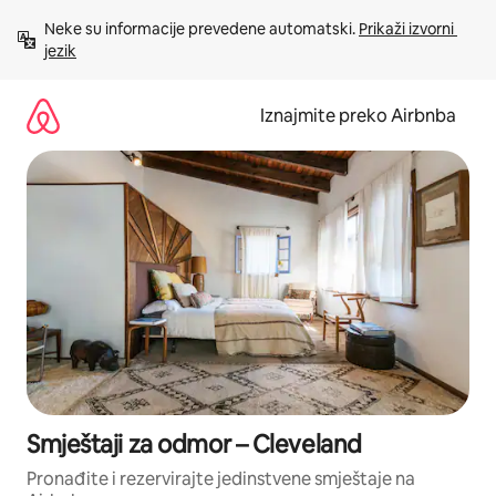
Prijeđi
Neke su informacije prevedene automatski. 
Prikaži izvorni 
na
jezik
sadržaj
Iznajmite preko Airbnba
Smještaji za odmor – Cleveland
Pronađite i rezervirajte jedinstvene smještaje na