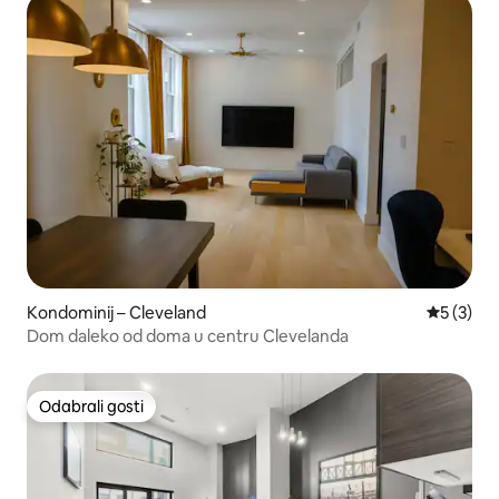
Kondominij – Cleveland
Prosječna
5 (3)
Dom daleko od doma u centru Clevelanda
Odabrali gosti
Odabrali gosti