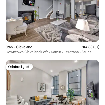
Stan – Cleveland
Prosječna ocje
4,88 (57)
Downtown Cleveland Loft • Kamin • Teretana • Sauna
Odabrali gosti
Odabrali gosti