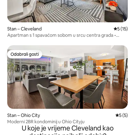
Stan – Cleveland
Prosječna 
5 (15)
Apartman s 1 spavaćom sobom u srcu centra grada •
Bazen i spa • Teretana
Odabrali gosti
Odabrali gosti
Stan – Ohio City
Prosječna
5 (5)
Moderni 2BR kondominij u Ohio Cityju
U koje je vrijeme Cleveland kao