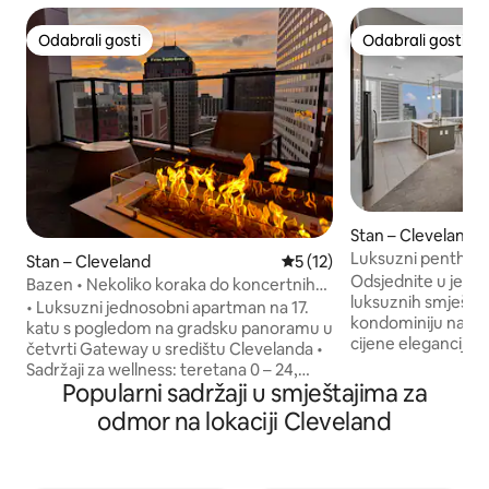
Odabrali gosti
Odabrali gosti
Odabrali gosti
Odabrali gosti
Stan – Cleveland
Luksuzni penthouse 
Stan – Cleveland
Prosječna ocjena: 5/5, recen
5 (12)
pogled na centar 
Odsjednite u jedno
Bazen • Nekoliko koraka do koncertnih
luksuznih smještaj
dvorana • Stadioni • Pogledi
• Luksuzni jednosobni apartman na 17.
kondominiju namij
katu s pogledom na gradsku panoramu u
cijene eleganciju, 
četvrti Gateway u središtu Clevelanda •
S ocjenom 98/100 
Sadržaji za wellness: teretana 0 – 24,
ste nekoliko trenu
Popularni sadržaji u smještajima za
sauna, studio za jogu, spektakularna
restorana, noćnog ž
krovna terasa s bazenom i jacuzzijem
odmor na lokaciji Cleveland
grada, a zatim se 
otvorena svakodnevno od 10 do 22 sata •
privatnu oazu kako 
Prošećite do Playhouse Squarea,
stilu. ✔️ Luksuzni kondominij s 2 spavaće
stadiona, restorana u četvrti East 4th,
sobe/2 kupaonice