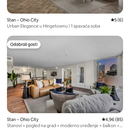
Stan – Ohio City
Prosječna
5 (6)
Urban Elegance u Hingetownu | 1 spavaća soba
Odabrali gosti
Odabrali gosti
Stan – Ohio City
Prosječna ocje
4,96 (85)
Stanovi + pogled na grad + moderno uređenje + balkon +