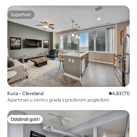
parkirno mjesto
Superhost
Superhost
Kuća – Cleveland
Prosječna ocje
4,83 (71)
Apartman u centru grada s predivnim pogledom
Odabrali gosti
Odabrali gosti