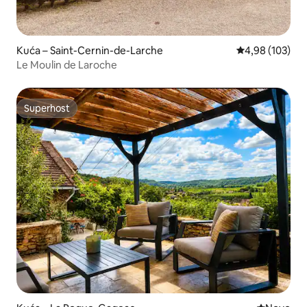
Kuća – Saint-Cernin-de-Larche
Prosječna ocjen
4,98 (103)
Le Moulin de Laroche
Superhost
Superhost