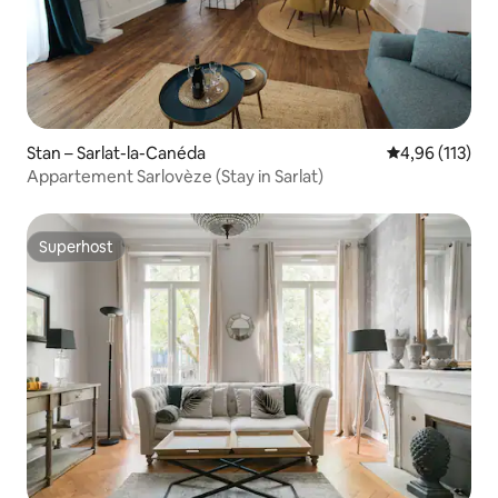
Stan – Sarlat-la-Canéda
Prosječna ocjen
4,96 (113)
Appartement Sarlovèze (Stay in Sarlat)
Superhost
Superhost