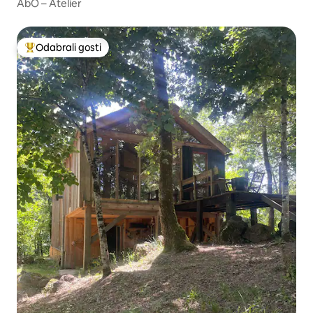
AbO – Atelier
Odabrali gosti
Među najviše rangiranima s oznakom „Odabrali gosti”