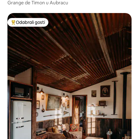
Grange de Timon u Aubracu
Odabrali gosti
Među najviše rangiranima s oznakom „Odabrali gosti”