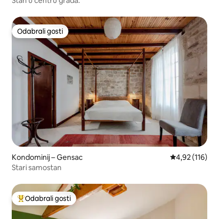
Stan u centru grada.
Odabrali gosti
Odabrali gosti
Kondominij – Gensac
Prosječna ocjen
4,92 (116)
Stari samostan
Odabrali gosti
Među najviše rangiranima s oznakom „Odabrali gosti”