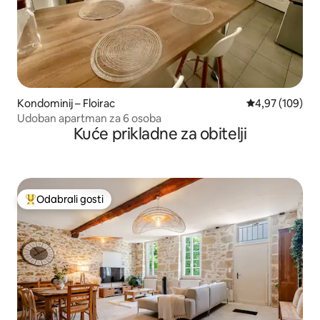
Kondominij – Floirac
Prosječna ocjen
4,97 (109)
Udoban apartman za 6 osoba
Kuće prikladne za obitelji
Odabrali gosti
Među najviše rangiranima s oznakom „Odabrali gosti”