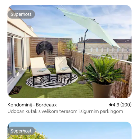
Superhost
Superhost
Kondominij – Bordeaux
Prosječna ocje
4,9 (200)
Udoban kutak s velikom terasom i sigurnim parkingom
Superhost
Superhost