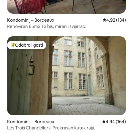
Kondominij – Bordeaux
Prosječna ocjen
4,92 (134)
Renoviran 65m2 T2 bis, miran i svijetao.
Odabrali gosti
Među najviše rangiranima s oznakom „Odabrali gosti”
Kondominij – Bordeaux
Prosječna ocjen
4,94 (164)
Les Trois Chandeliers: Prekrasan kutak raja.