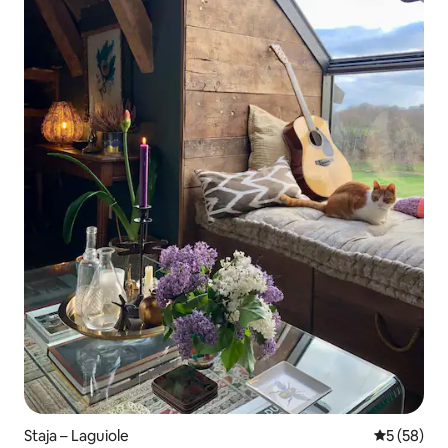
Staja – Laguiole
Prosječna o
5 (58)