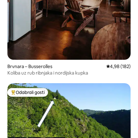
Brvnara – Busserolles
Prosječna ocjen
4,98 (182)
Koliba uz rub ribnjaka i nordijska kupka
Odabrali gosti
Među najviše rangiranima s oznakom „Odabrali gosti”