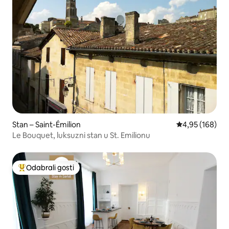
Stan – Saint-Émilion
Prosječna ocjen
4,95 (168)
Le Bouquet, luksuzni stan u St. Emilionu
Odabrali gosti
Među najviše rangiranima s oznakom „Odabrali gosti”