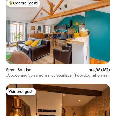
Odabrali gosti
Među najviše rangiranima s oznakom „Odabrali gosti”
Stan – Souillac
Prosječna ocjen
4,98 (187)
„Cocooning”, u samom srcu Souillaca. {tidordognehomes}
Odabrali gosti
Odabrali gosti