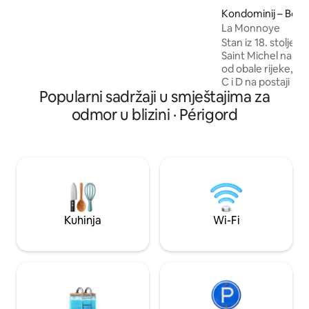
uživajte u pečenom mesu i kestenu u
Kondominij – Bor
kaminu u jesen ili se udobno smjestite
La Monnoye
pored božićnog drvca s obitelji zimi. Saint
Robert, jedno od „Les Plus Beaux Villages
Stan iz 18. stoljeća
des France”, udaljeno je samo nekoliko
Saint Michel na m
minuta ili 20 minuta hoda.
od obale rijeke, p
C i D na postaji Sa
Popularni sadržaji u smještajima za
Hôtel de la Monnaie
Nedavno renoviran
odmor u blizini · Périgord
opremljen antikni
moderan i autentič
Bordeauxa. Potpun
veliki dnevni borav
visokokvalitetni k
kupaonica s kadom
Wi-Fi, TV, aparat z
parkiralište uz na
Kuhinja
Wi-Fi