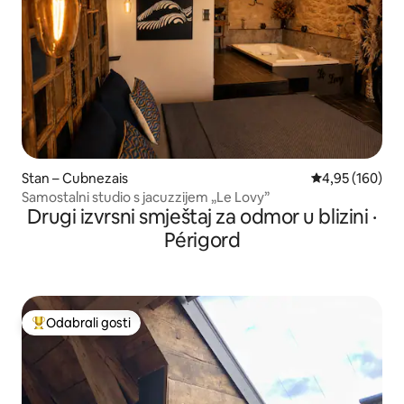
Stan – Cubnezais
Prosječna ocjen
4,95 (160)
Samostalni studio s jacuzzijem „Le Lovy”
Drugi izvrsni smještaj za odmor u blizini ·
Périgord
Odabrali gosti
Među najviše rangiranima s oznakom „Odabrali gosti”