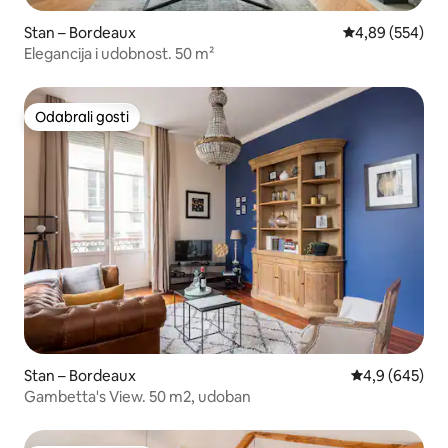
Stan – Bordeaux
Prosječna ocjen
4,89 (554)
Elegancija i udobnost. 50 m²
Odabrali gosti
Odabrali gosti
Stan – Bordeaux
Prosječna ocje
4,9 (645)
Gambetta's View. 50 m2, udoban