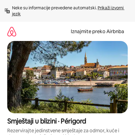
Prijeđi
Neke su informacije prevedene automatski. 
Prikaži izvorni 
na
jezik
sadržaj
Iznajmite preko Airbnba
Smještaji u blizini · Périgord
Rezervirajte jedinstvene smještaje za odmor, kuće i