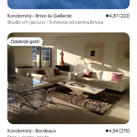
Kondominij – Brive-la-Gaillarde
Prosječna ocjen
4,87 (222)
Studio vrt i jacuzzi – 5 minuta od centra Brivea
Odabrali gosti
Odabrali gosti
Kondominij – Bordeaux
Prosječna ocjen
4,94 (275)