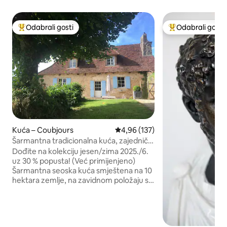
Odabrali gosti
Odabrali gosti
Među najviše rangiranima s oznakom „Odabrali gosti”
Među najviše ran
Kuća – Coubjours
Prosječna ocjena: 4,96/5, recenz
4,96 (137)
Šarmantna tradicionalna kuća, zajednički
luksuzni bazen
Dođite na kolekciju jesen/zima 2025./6.
uz 30 % popusta! (Već primijenjeno)
Šarmantna seoska kuća smještena na 10
hektara zemlje, na zavidnom položaju s
iznimnim pogledom. Uživanje u bilo koje
doba godine. Potražite orhideje u
proljeće; ljeti ljenčarite pored
(zajedničkog) beskonačnog bazena;