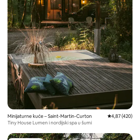
Minijaturne kuće – Saint-Martin-Curton
Prosječna ocjen
4,87 (420)
Tiny House Lumen i nordijski spa u šumi