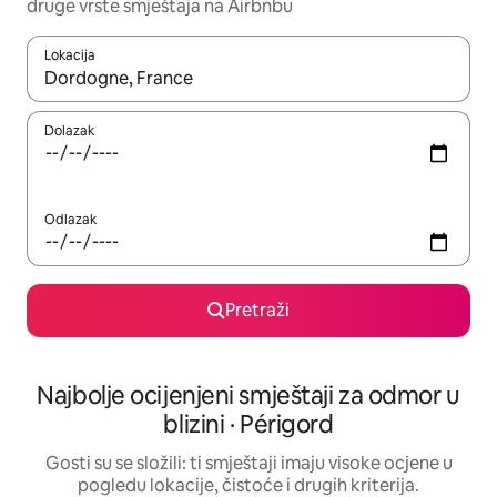
druge vrste smještaja na Airbnbu
Lokacija
Kada budu dostupni rezultati, moći ćete ih pregledati koristeći
Dolazak
Odlazak
Pretraži
Najbolje ocijenjeni smještaji za odmor u
blizini · Périgord
Gosti su se složili: ti smještaji imaju visoke ocjene u
pogledu lokacije, čistoće i drugih kriterija.