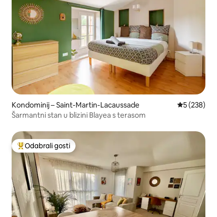
Kondominij – Saint-Martin-Lacaussade
Prosječna oc
5 (238)
Šarmantni stan u blizini Blayea s terasom
Odabrali gosti
Među najviše rangiranima s oznakom „Odabrali gosti”