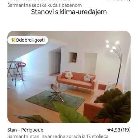
Šarmantna seoska kuća s bazenom
Stanovi s klima-uređajem
Odabrali gosti
Među najviše rangiranima s oznakom „Odabrali gosti”
Stan – Périgueux
Prosječna ocjen
4,93 (119)
Šarmantni stan, izvanredna zgrada iz 17. stoljeća