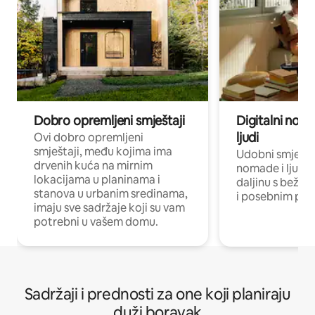
Dobro opremljeni smještaji
Digitalni noma
ljudi
Ovi dobro opremljeni
smještaji, među kojima ima
Udobni smještaj
drvenih kuća na mirnim
nomade i ljude 
lokacijama u planinama i
daljinu s bežič
stanova u urbanim sredinama,
i posebnim pro
imaju sve sadržaje koji su vam
potrebni u vašem domu.
Sadržaji i prednosti za one koji planiraju
duži boravak