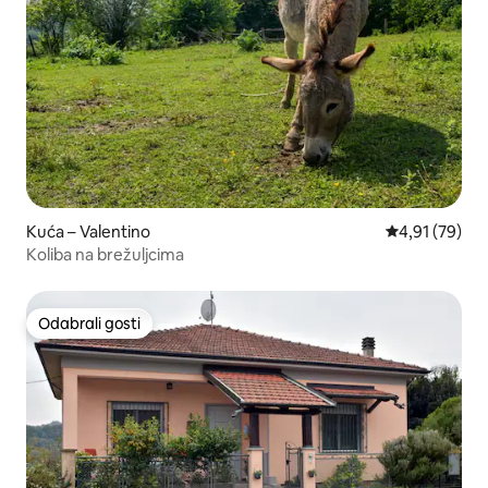
Kuća – Valentino
Prosječna ocje
4,91 (79)
Koliba na brežuljcima
Odabrali gosti
Odabrali gosti