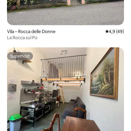
Vila – Rocca delle Donne
Prosječna ocj
4,9 (49)
La Rocca sul Po
Superhost
Superhost