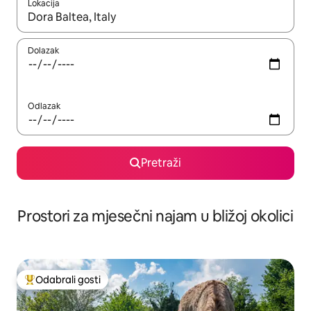
Lokacija
Kada budu dostupni rezultati, moći ćete ih pregledati koristeći
Dolazak
Odlazak
Pretraži
Prostori za mjesečni najam u bližoj okolici
Odabrali gosti
Među najviše rangiranima s oznakom „Odabrali gosti”