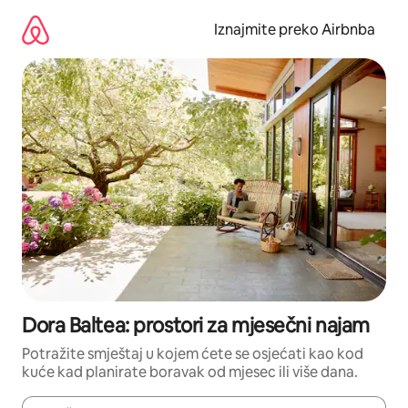
Prijeđi
na
Iznajmite preko Airbnba
sadržaj
Dora Baltea: prostori za mjesečni najam
Potražite smještaj u kojem ćete se osjećati kao kod
kuće kad planirate boravak od mjesec ili više dana.