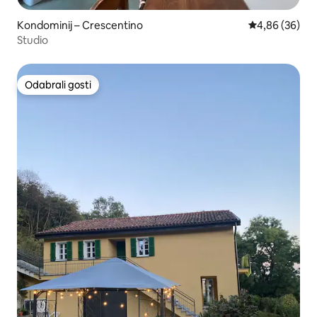
Kondominij – Crescentino
Prosječna ocje
4,86 (36)
Studio
Odabrali gosti
Odabrali gosti