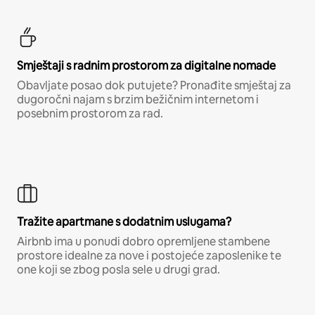
Smještaji s radnim prostorom za digitalne nomade
Obavljate posao dok putujete? Pronađite smještaj za
dugoročni najam s brzim bežičnim internetom i
posebnim prostorom za rad.
Tražite apartmane s dodatnim uslugama?
Airbnb ima u ponudi dobro opremljene stambene
prostore idealne za nove i postojeće zaposlenike te
one koji se zbog posla sele u drugi grad.