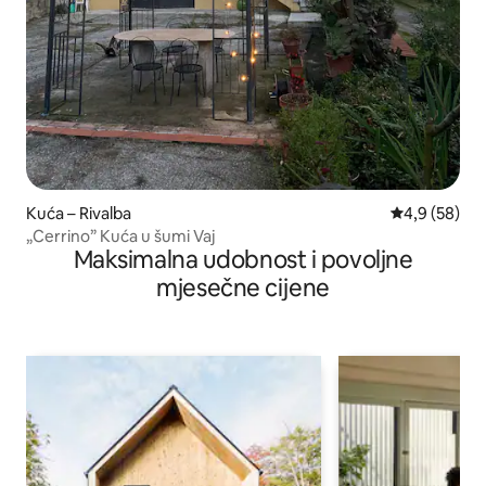
Kuća – Rivalba
Prosječna ocj
4,9 (58)
„Cerrino” Kuća u šumi Vaj
Maksimalna udobnost i povoljne
mjesečne cijene