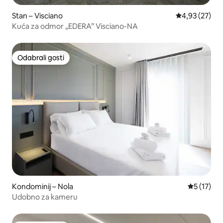
Stan – Visciano
Prosječna ocje
4,93 (27)
Kuća za odmor „EDERA” Visciano-NA
Odabrali gosti
Odabrali gosti
Kondominij – Nola
Prosječna 
5 (17)
Udobno za kameru