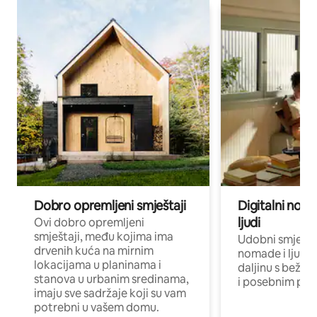
Dobro opremljeni smještaji
Digitalni noma
ljudi
Ovi dobro opremljeni
smještaji, među kojima ima
Udobni smještaj
drvenih kuća na mirnim
nomade i ljude 
lokacijama u planinama i
daljinu s bežič
stanova u urbanim sredinama,
i posebnim pro
imaju sve sadržaje koji su vam
potrebni u vašem domu.