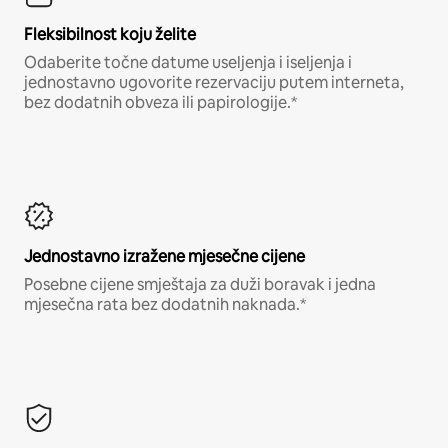
Fleksibilnost koju želite
Odaberite točne datume useljenja i iseljenja i
jednostavno ugovorite rezervaciju putem interneta,
bez dodatnih obveza ili papirologije.*
Jednostavno izražene mjesečne cijene
Posebne cijene smještaja za duži boravak i jedna
mjesečna rata bez dodatnih naknada.*