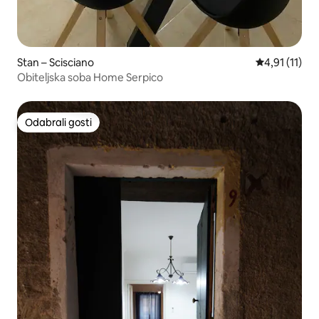
Stan – Scisciano
Prosječna ocj
4,91 (11)
Obiteljska soba Home Serpico
Odabrali gosti
Odabrali gosti