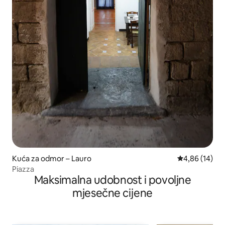
Kuća za odmor – Lauro
Prosječna ocje
4,86 (14)
Piazza
Maksimalna udobnost i povoljne
mjesečne cijene