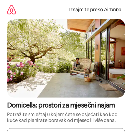
Prijeđi
na
Iznajmite preko Airbnba
sadržaj
Domicella: prostori za mjesečni najam
Potražite smještaj u kojem ćete se osjećati kao kod
kuće kad planirate boravak od mjesec ili više dana.