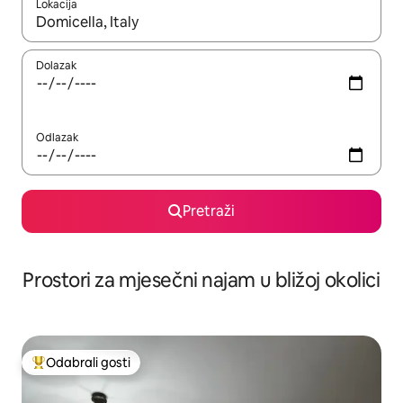
Lokacija
Kada budu dostupni rezultati, moći ćete ih pregledati koristeći
Dolazak
Odlazak
Pretraži
Prostori za mjesečni najam u bližoj okolici
Odabrali gosti
Među najviše rangiranima s oznakom „Odabrali gosti”