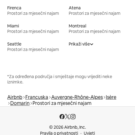
Firenca
Atena
Prostori za mjesečni najam
Prostori za mjesečni najam
Miami
Montreal
Prostori za mjesečni najam
Prostori za mjesečni najam
Seattle
Prikaži više
Prostori za mjesečni najam
*Za određena područja i smještaje mogu vrijediti neke
iznimke.
Airbnb
Francuska
Auvergne-Rhône-Alpes
Isère
Domarin
Prostori za mjesečni najam
© 2026 Airbnb, Inc.
Pravila o privatnosti
Uvjeti