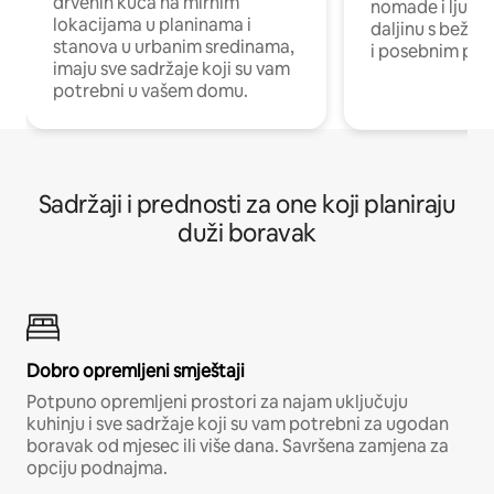
drvenih kuća na mirnim
nomade i ljude 
lokacijama u planinama i
daljinu s bežič
stanova u urbanim sredinama,
i posebnim pro
imaju sve sadržaje koji su vam
potrebni u vašem domu.
Sadržaji i prednosti za one koji planiraju
duži boravak
Dobro opremljeni smještaji
Potpuno opremljeni prostori za najam uključuju
kuhinju i sve sadržaje koji su vam potrebni za ugodan
boravak od mjesec ili više dana. Savršena zamjena za
opciju podnajma.