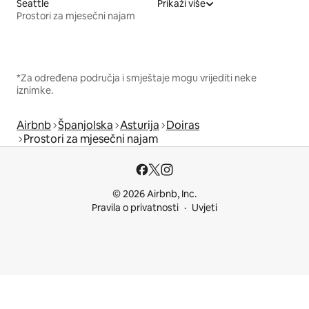
Seattle
Prikaži više
Prostori za mjesečni najam
*Za određena područja i smještaje mogu vrijediti neke
iznimke.
Airbnb
Španjolska
Asturija
Doiras
Prostori za mjesečni najam
© 2026 Airbnb, Inc.
Pravila o privatnosti
Uvjeti