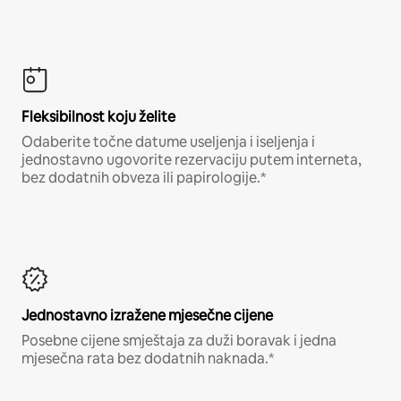
Fleksibilnost koju želite
Odaberite točne datume useljenja i iseljenja i
jednostavno ugovorite rezervaciju putem interneta,
bez dodatnih obveza ili papirologije.*
Jednostavno izražene mjesečne cijene
Posebne cijene smještaja za duži boravak i jedna
mjesečna rata bez dodatnih naknada.*