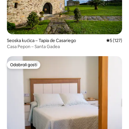
Seoska kućica – Tapia de Casariego
Prosječna o
5 (127)
Casa Pepon – Santa Gadea
Odabrali gosti
Odabrali gosti