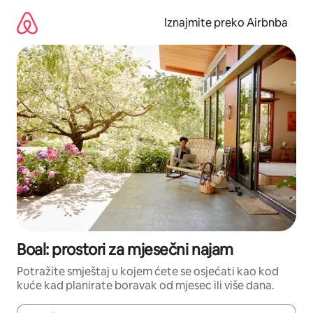
Prijeđi
na
Iznajmite preko Airbnba
sadržaj
Boal: prostori za mjesečni najam
Potražite smještaj u kojem ćete se osjećati kao kod
kuće kad planirate boravak od mjesec ili više dana.