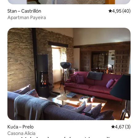
Stan – Castrillón
Prosječna ocje
4,95 (40)
Apartman Payeira
Kuća – Prelo
Prosječna ocj
4,67 (3)
Casona Alicia