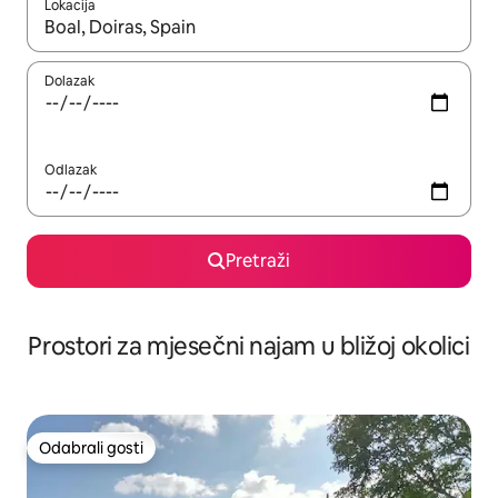
Lokacija
Kada budu dostupni rezultati, moći ćete ih pregledati koristeći
Dolazak
Odlazak
Pretraži
Prostori za mjesečni najam u bližoj okolici
Odabrali gosti
Odabrali gosti