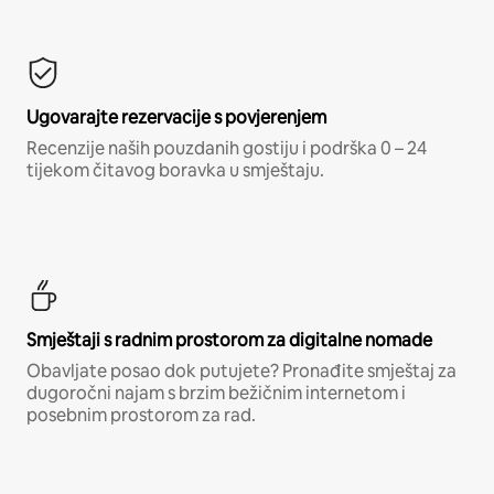
Ugovarajte rezervacije s povjerenjem
Recenzije naših pouzdanih gostiju i podrška 0 – 24
tijekom čitavog boravka u smještaju.
Smještaji s radnim prostorom za digitalne nomade
Obavljate posao dok putujete? Pronađite smještaj za
dugoročni najam s brzim bežičnim internetom i
posebnim prostorom za rad.