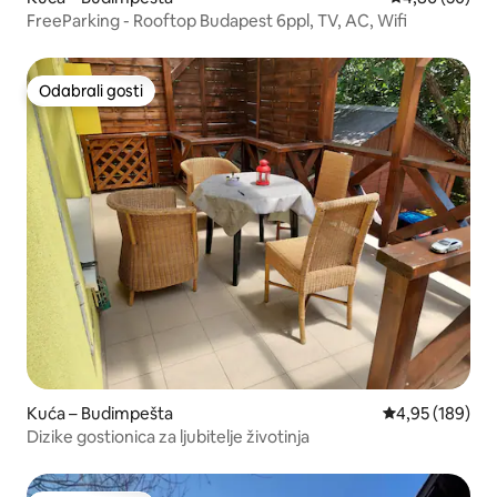
FreeParking - Rooftop Budapest 6ppl, TV, AC, Wifi
Odabrali gosti
Odabrali gosti
Kuća – Budimpešta
Prosječna ocjen
4,95 (189)
Dizike gostionica za ljubitelje životinja