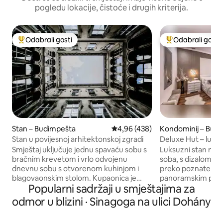
pogledu lokacije, čistoće i drugih kriterija.
Odabrali gosti
Odabrali gosti
Među najviše rangiranima s oznakom „Odabrali gosti”
Među najviše ran
Stan – Budimpešta
Prosječna ocjena: 4,96/5, recenz
4,96 (438)
Kondominij – Bud
Stan u povijesnoj arhitektonskoj zgradi
Deluxe Hut – luksuz
klimatizirano – u 
Smještaj uključuje jednu spavaću sobu s
Luksuzni stan na 1.
bračnim krevetom i vrlo odvojenu
soba, s dizalom i
dnevnu sobu s otvorenom kuhinjom i
preko poznate Vel
blagovaonskim stolom. Kupaonica je
panoramskim pogledom! Bud
Popularni sadržaji u smještajima za
velika i mazi. Stan je pun svjetla,
Dunav, Deak Square
prozračan i ima odličnu atmosferu. Imat
7 minuta hoda. Elegantan objekt s
odmor u blizini · Sinagoga na ulici Dohány
ćete brzi WI-FI u stanu, kao i LAN vezu.
Netflixom i velikim
Cijeli stan dostupan je za upotrebu,
pruža nevjerojatan