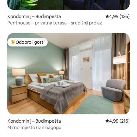
Kondominij – Budimpešta
Prosječna ocjen
4,99 (136)
Penthouse – privatna terasa – središnji prolaz
Odabrali gosti
Među najviše rangiranima s oznakom „Odabrali gosti”
Kondominij – Budimpešta
Prosječna ocjen
4,99 (216)
Mirno mjesto uz sinagogu