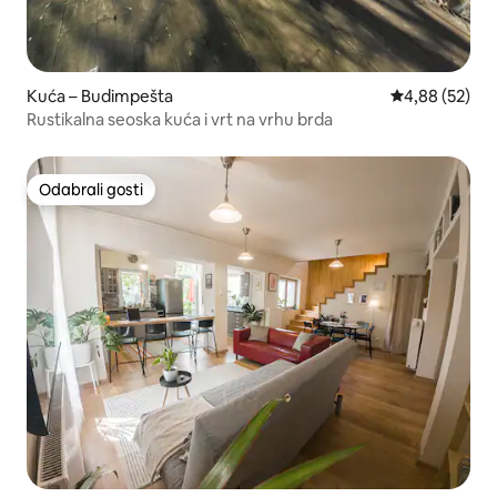
Kuća – Budimpešta
Prosječna ocje
4,88 (52)
Rustikalna seoska kuća i vrt na vrhu brda
Odabrali gosti
Odabrali gosti