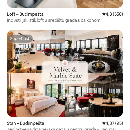
Loft – Budimpešta
Prosječna ocje
4,8 (550)
Industrijski stil, loft u središtu grada s balkonom
Superhost
Superhost
Stan – Budimpešta
Prosječna ocje
4,87 (95)
Jedinstvena dizajnerska oaza u centru grada ~ Jacuzzi