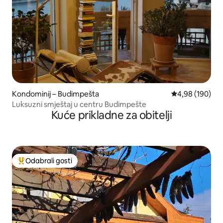
Kondominij – Budimpešta
Prosječna ocjen
4,98 (190)
Luksuzni smještaj u centru Budimpešte
Kuće prikladne za obitelji
Odabrali gosti
Među najviše rangiranima s oznakom „Odabrali gosti”