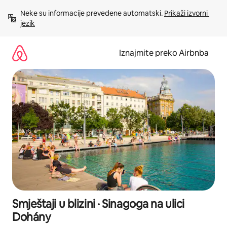
Prijeđi
Neke su informacije prevedene automatski. 
Prikaži izvorni 
na
jezik
sadržaj
Iznajmite preko Airbnba
Smještaji u blizini · Sinagoga na ulici
Dohány