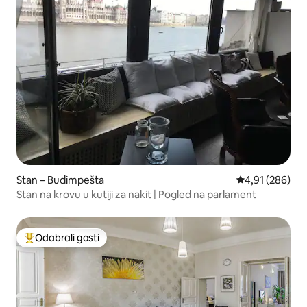
Stan – Budimpešta
Prosječna ocjen
4,91 (286)
Stan na krovu u kutiji za nakit | Pogled na parlament
Odabrali gosti
Među najviše rangiranima s oznakom „Odabrali gosti”