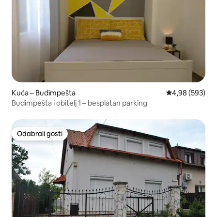
Kuća – Budimpešta
Prosječna ocjen
4,98 (593)
Budimpešta i obitelj 1 – besplatan parking
Odabrali gosti
Odabrali gosti