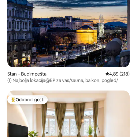
Stan – Budimpešta
Prosječna ocjen
4,89 (218)
(I) Najbolja lokacija@BP za vas/sauna, balkon, pogled/
Odabrali gosti
Među najviše rangiranima s oznakom „Odabrali gosti”