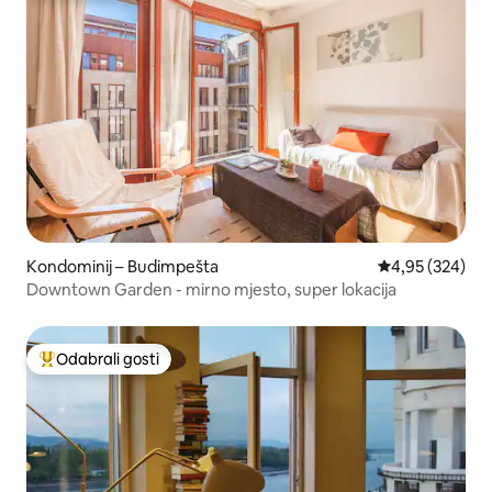
Kondominij – Budimpešta
Prosječna ocjen
4,95 (324)
Downtown Garden - mirno mjesto, super lokacija
Odabrali gosti
Među najviše rangiranima s oznakom „Odabrali gosti”