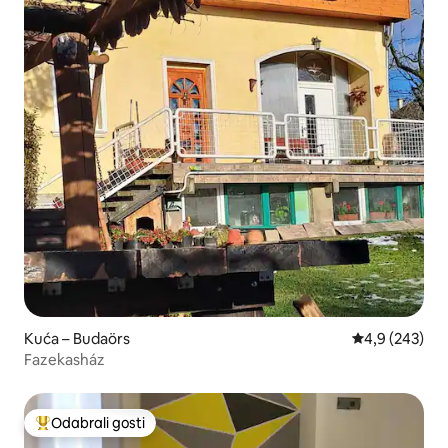
Kuća – Budaörs
Prosječna ocje
4,9 (243)
Fazekasház
Odabrali gosti
Među najviše rangiranima s oznakom „Odabrali gosti”