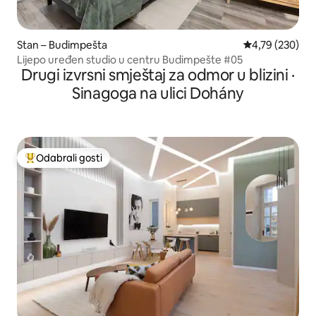
Stan – Budimpešta
Prosječna ocjen
4,79 (230)
Lijepo uređen studio u centru Budimpešte #05
Drugi izvrsni smještaj za odmor u blizini ·
Sinagoga na ulici Dohány
Odabrali gosti
Među najviše rangiranima s oznakom „Odabrali gosti”