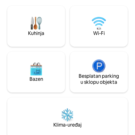
uključujući Nespreso aparat za kavu,
sinagogu. Stan, 10 minuta vožnje od
pećnicu, hladnjak i mikrovalnu pećnicu.
Parlamenta i Ruda
Gostima nudimo da uživaju u organskim
ima dnevni borava
ručno izrađenim sapunima. Imat ćete
potpuno opremljen
brzi WI-FI u stanu, kao i LAN vezu. Cijeli
uređajem, mirnu s
stan dostupan je za upotrebu, uključujući
bračnim krevetom 
Kuhinja
Wi-Fi
Nespreso aparat za kavu, pećnicu,
posteljinom
hladnjak i mikrovalnu pećnicu. Stan se
nalazi u petom okrugu, u srcu središta
Budimpešte. Susjedstvo je živahno, a
restorani, kafići i barovi u kojima se nalazi
ruševina. Ulica se nalazi u neposrednoj
blizini poznate trgovačke ulice Dohany i
trgovačke ulice Vaci. Kretanje u ovom
Besplatan parking
Bazen
stanu ne može biti jednostavnije.
u sklopu objekta
Možete prošetati do poznatih gradskih
središta grada ili se koristiti bilo kojim od
izvrsnih javnih prijevoznih sredstava;
autobusom, podzemnom željeznicom ili
tramvajem. Stan je udaljen 50-200
metara od autobusnih, tramvajskih i
metro stanica. Stan se nalazi na drugom
Klima-uređaj
katu povijesne zgrade koju je dizajnirao
isti poznati arhitekt opere. Stan je