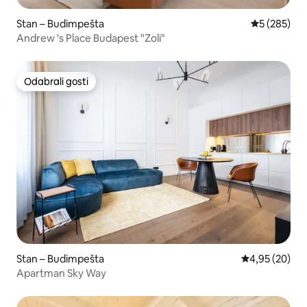
Stan – Budimpešta
Prosječna oc
5 (285)
Andrew 's Place Budapest "Zoli"
Odabrali gosti
Odabrali gosti
Stan – Budimpešta
Prosječna ocje
4,95 (20)
Apartman Sky Way