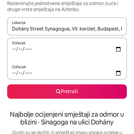
Rezervirajte jedinstvene smještaje za odmor, kuće i
druge vrste smještaja na Airbnbu
Lokacija
Kada budu dostupni rezultati, moći ćete ih pregledati koristeći
Dolazak
Odlazak
Pretraži
Najbolje ocijenjeni smještaji za odmor u
blizini · Sinagoga na ulici Dohány
Gosti su se složili: ti smještaji imaju visoke ocjene u