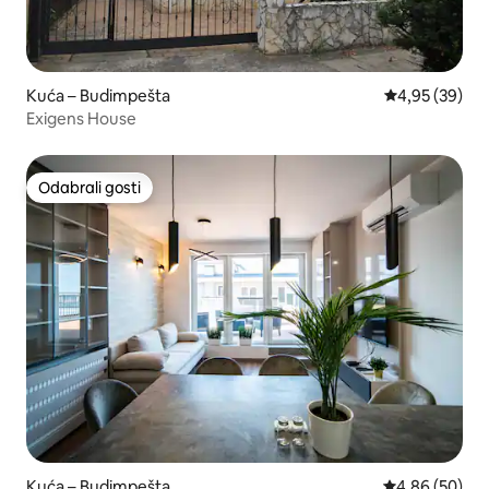
Kuća – Budimpešta
Prosječna ocje
4,95 (39)
Exigens House
Odabrali gosti
Odabrali gosti
Kuća – Budimpešta
Prosječna ocje
4,86 (50)