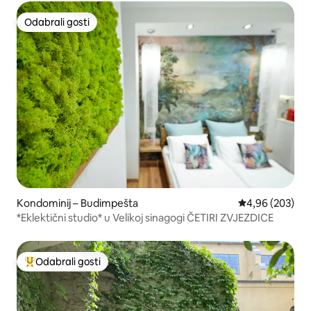
Odabrali gosti
Odabrali gosti
Kondominij – Budimpešta
Prosječna ocjen
4,96 (203)
*Eklektični studio* u Velikoj sinagogi ČETIRI ZVJEZDICE
Odabrali gosti
Među najviše rangiranima s oznakom „Odabrali gosti”