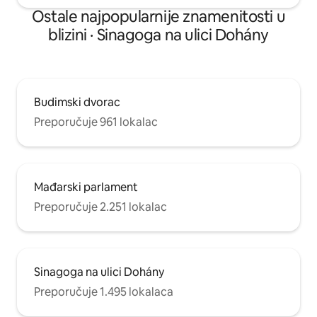
moderan, ali zgrada nije renovirana i
Ostale najpopularnije znamenitosti u
nema DIZALA, slično kao i mnoge
blizini · Sinagoga na ulici Dohány
zgrade u centru Budimpešte koje spajaju
prošlost i sadašnjost, stare i nove.
Budimski dvorac
Preporučuje 961 lokalac
Mađarski parlament
Preporučuje 2.251 lokalac
Sinagoga na ulici Dohány
Preporučuje 1.495 lokalaca