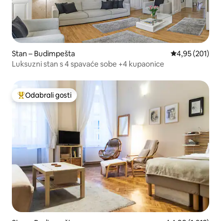
Stan – Budimpešta
Prosječna ocjen
4,95 (201)
Luksuzni stan s 4 spavaće sobe +4 kupaonice
Odabrali gosti
Među najviše rangiranima s oznakom „Odabrali gosti”