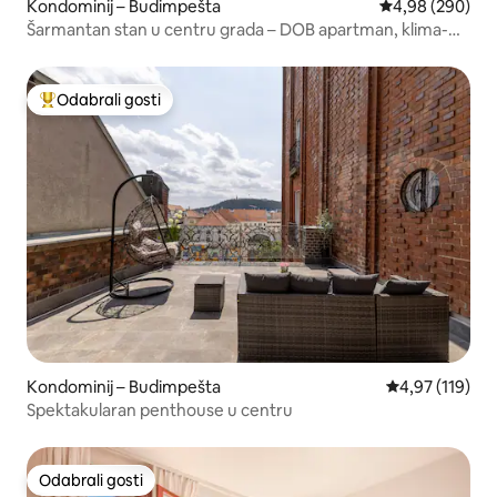
Kondominij – Budimpešta
Prosječna ocjen
4,98 (290)
Šarmantan stan u centru grada – DOB apartman, klima-
uređaj
Odabrali gosti
Među najviše rangiranima s oznakom „Odabrali gosti”
Kondominij – Budimpešta
Prosječna ocjen
4,97 (119)
Spektakularan penthouse u centru
Odabrali gosti
Odabrali gosti