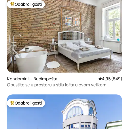
Odabrali gosti
Među najviše rangiranima s oznakom „Odabrali gosti”
Kondominij – Budimpešta
Prosječna ocjen
4,95 (849)
Opustite se u prostoru u stilu lofta u ovom velikom
urbanom utočištu
Odabrali gosti
Među najviše rangiranima s oznakom „Odabrali gosti”