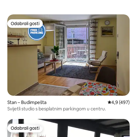
Odabrali gosti
Odabrali gosti
Stan – Budimpešta
Prosječna ocje
4,9 (497)
Svijetli studio s besplatnim parkingom u centru.
Odabrali gosti
Odabrali gosti