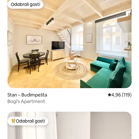
Odabrali gosti
Odabrali gosti
Stan – Budimpešta
Prosječna ocjen
4,96 (119)
Bogi's Apartment
Odabrali gosti
Među najviše rangiranima s oznakom „Odabrali gosti”