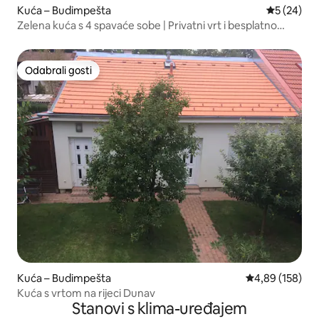
Kuća – Budimpešta
Prosječna o
5 (24)
Zelena kuća s 4 spavaće sobe | Privatni vrt i besplatno
parkiralište
Odabrali gosti
Odabrali gosti
Kuća – Budimpešta
Prosječna ocjen
4,89 (158)
Kuća s vrtom na rijeci Dunav
Stanovi s klima-uređajem