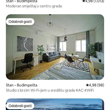
Stan – Budimpešta
Prosječna ocjena:
4,98 (1.013)
Moderan smještaj u centru grada
Odabrali gosti
Odabrali gosti
Stan – Budimpešta
Prosječna ocje
4,98 (98)
Studio s brzim Wi-Fi-jem u središtu grada #AC #WiFi
Odabrali gosti
Odabrali gosti