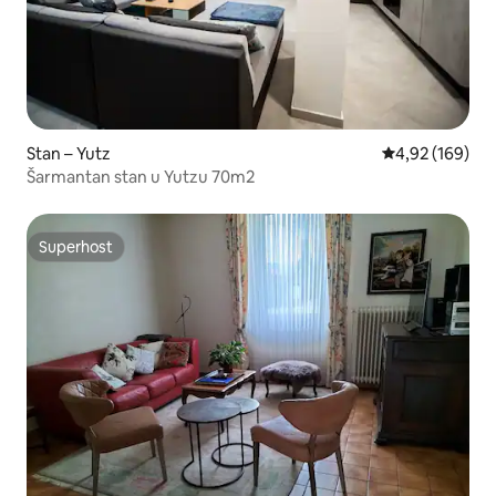
Stan – Yutz
Prosječna ocjen
4,92 (169)
Šarmantan stan u Yutzu 70m2
Superhost
Superhost