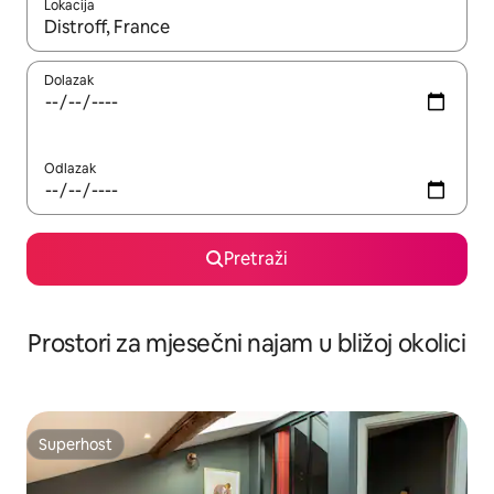
Lokacija
Kada budu dostupni rezultati, moći ćete ih pregledati koristeći
Dolazak
Odlazak
Pretraži
Prostori za mjesečni najam u bližoj okolici
Superhost
Superhost