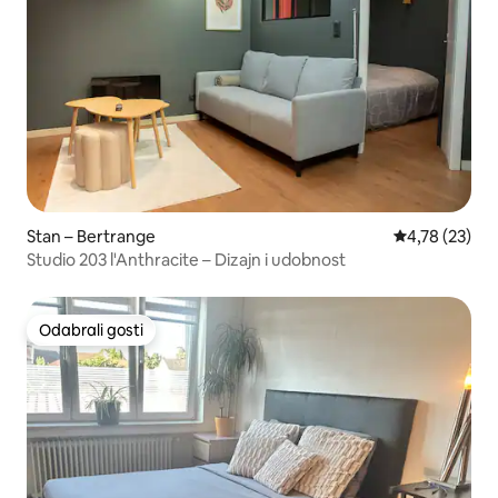
Stan – Bertrange
Prosječna ocje
4,78 (23)
Studio 203 l'Anthracite – Dizajn i udobnost
Odabrali gosti
Odabrali gosti