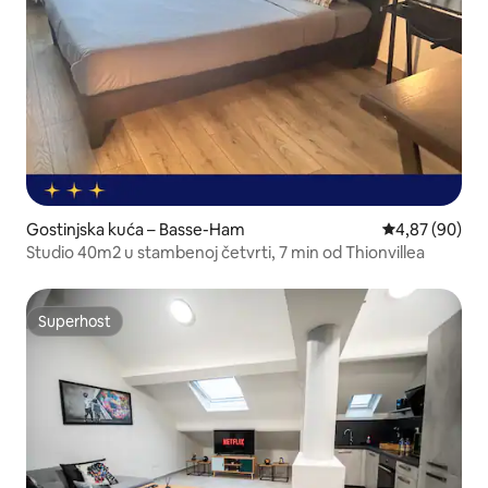
Gostinjska kuća – Basse-Ham
Prosječna ocje
4,87 (90)
Studio 40m2 u stambenoj četvrti, 7 min od Thionvillea
Superhost
Superhost