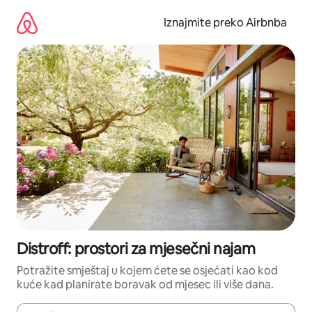
Prijeđi
na
Iznajmite preko Airbnba
sadržaj
Distroff: prostori za mjesečni najam
Potražite smještaj u kojem ćete se osjećati kao kod
kuće kad planirate boravak od mjesec ili više dana.