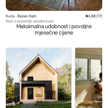
Kuća – Basse-Ham
Prosječna ocje
4,88 (17)
Stan u prizemlju seoske kuće
Maksimalna udobnost i povoljne
mjesečne cijene