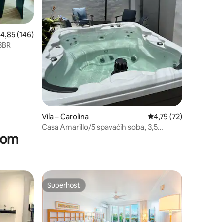
rosječna ocjena: 4,85/5, recenzija: 146
4,85 (146)
/3BR
Vila – Carolina
Prosječna ocjena: 4,79
4,79 (72)
Casa Amarillo/5 spavaćih soba, 3,5
dom
kupaonice
Superhost
Superhost