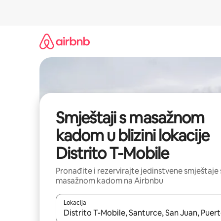
Prijeđi
na
sadržaj
Smještaji s masažnom
kadom u blizini lokacije
Distrito T-Mobile
Pronađite i rezervirajte jedinstvene smještaje 
masažnom kadom na Airbnbu
Lokacija
Kada budu dostupni rezultati, moći ćete ih pregle