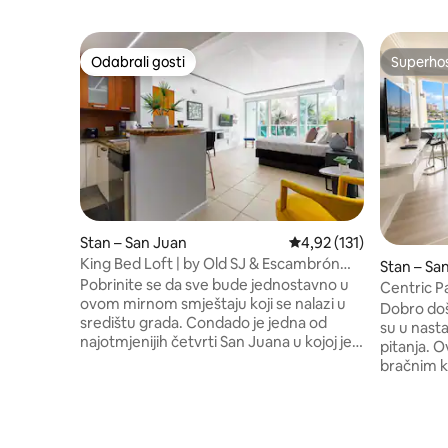
Odabrali gosti
Superho
Odabrali gosti
Superho
Stan – San Juan
Prosječna ocjena: 4,92/5
4,92 (131)
King Bed Loft | by Old SJ & Escambrón
Stan – Sa
Beach | Bazen
Pobrinite se da sve bude jednostavno u
Centric Pa
ovom mirnom smještaju koji se nalazi u
krstarenj
Dobro došl
središtu grada. Condado je jedna od
su u nast
najotmjenijih četvrti San Juana u kojoj je
pitanja. O
puno turista, pa su ljudi na ulici 0 – 24.
bračnim 
Ovaj se smještaj nalazi u blizini Starog San
opremljen
Juana, plaže Escambrón i mnogih drugih
su Paseo C
popularnih atrakcija! Zgrada ima rezervni
obližnjih 
generator i spremnik za vodu u slučaju
za samo 5