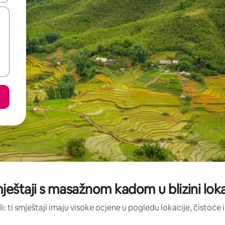
mještaji s masažnom kadom u blizini loka
li: ti smještaji imaju visoke ocjene u pogledu lokacije, čistoće i