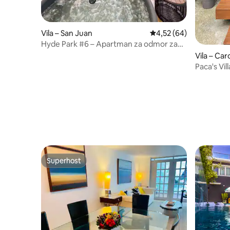
Vila – San Juan
Prosječna ocjena: 4,52/
4,52 (64)
Hyde Park #6 – Apartman za odmor za
parove s jacuzzijem
Vila – Car
Paca's Vil
500 galon
Superhost
Superhost