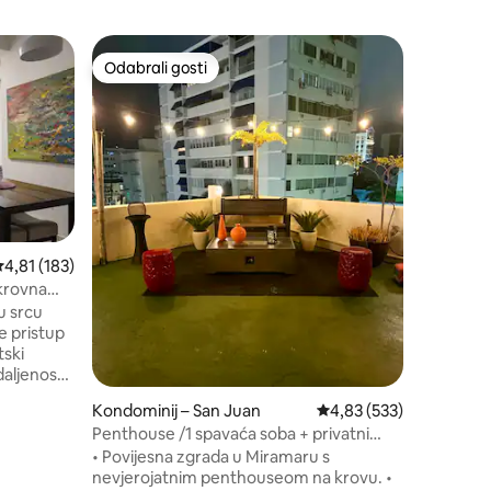
Kondomin
Odabrali gosti
Odabral
Odabrali gosti
Odabral
Ashford I
Welcome t
of **Con
desirabl
directly 
Resort** 
Walk to r
supermar
more. **S
rosječna ocjena: 4,81/5, recenzija: 183
4,81 (183)
walking**
krovna
Resort-st
 u srcu
equipped 
complimen
tski
facilities
aljenosti.
evnom
Kondominij – San Juan
Prosječna ocjena: 4,83/
4,83 (533)
od kuće na
Penthouse /1 spavaća soba + privatni
kutak | Jacuzzi /za 4 osobe
• Povijesna zgrada u Miramaru s
čivanja
nevjerojatnim penthouseom na krovu. •