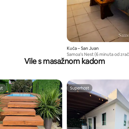
Kuća – San Juan
Samoa's Nest (6 minuta od zrač
Vile s masažnom kadom
najam automobila
st
Superhost
st
Superhost