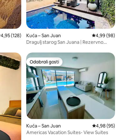
rosječna ocjena: 4,95/5, recenzija: 128
4,95 (128)
Kuća – San Juan
Prosječna ocjena: 4,99
4,99 (98)
Dragulj starog San Juana | Rezervno
napajanje/opskrba vodom, bazen + paket
Odabrali gosti
Odabrali gosti
Kuća – San Juan
Prosječna ocjena: 4,98
4,98 (95)
Americas Vacation Suites- View Suites