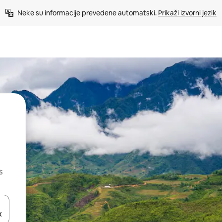
Neke su informacije prevedene automatski. 
Prikaži izvorni jezik
s
dati koristeći se strelicama prema gore i prema dolje, kao i dodirom i