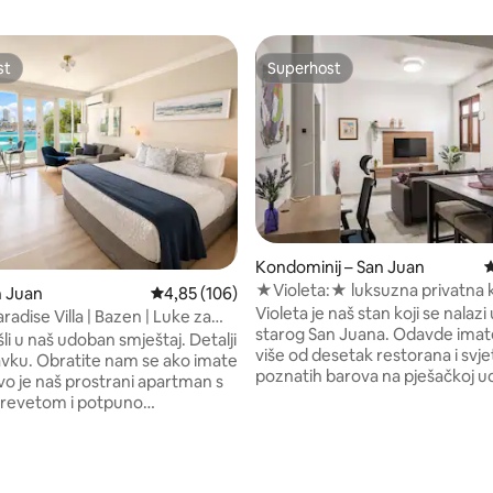
st
Superhost
st
Superhost
, recenzija: 131
Kondominij – San Juan
P
★Violeta:★ luksuzna privatna 
n Juan
Prosječna ocjena: 4,85/5, recenzija: 106
4,85 (106)
terasa u Starom San Juanu
Violeta je naš stan koji se nalazi
radise Villa | Bazen | Luke za
starog San Juana. Odavde imate pristup
e
i u naš udoban smještaj. Detalji
više od desetak restorana i svje
avku. Obratite nam se ako imate
poznatih barova na pješačkoj ud
vo je naš prostrani apartman s
Uživajte u gledanju filma u dn
krevetom i potpuno
boravku ili spavaćoj sobi, radu 
om čajnom kuhinjom. U blizini
našem posebnom prostoru ili
aribe i Caribe Hilton, a do
impresioniranju kuhanja ili naru
restorana možete stići pješice
hrane. Cijeli apartman je klimatiziran za
 minuta. Upoznajte srce grada