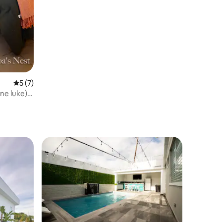
Prosječna ocjena: 5/5, recenzija: 7
5 (7)
ne luke) +