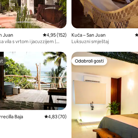
5, recenzija: 86
n Juan
Prosječna ocjena: 4,95/5, recenzija: 152
4,95 (152)
Kuća – San Juan
P
a vila s vrtom i jacuzzijem |
Luksuzni smještaj
DA by DW
st
Odabrali gosti
st
Odabrali gosti
recilla Baja
Prosječna ocjena: 4,83/5, recenzija: 70
4,83 (70)
, recenzija: 129