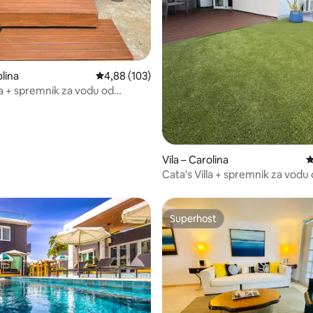
5, recenzija: 64
olina
Prosječna ocjena: 4,88/5, recenzija: 103
4,88 (103)
la + spremnik za vodu od
a + prostor s bazenom + jacuzzi
Vila – Carolina
P
Cata's Villa + spremnik za vodu
500 galona + prostor za bazen +
Superhost
Superhost