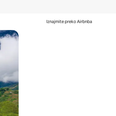
Iznajmite preko Airbnba
li prelaskom prstom po zaslonu.