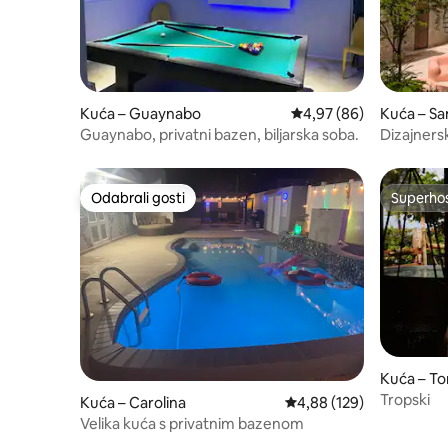
Kuća – Guaynabo
Prosječna ocjena: 4,97/
4,97 (86)
Kuća – Sa
Guaynabo, privatni bazen, biljarska soba.
Dizajnersk
CASA FRI
Odabrali gosti
Superho
Odabrali gosti
Superho
Kuća – Tor
Tropski
Kuća – Carolina
Prosječna ocjena: 4,88/5
4,88 (129)
Velika kuća s privatnim bazenom