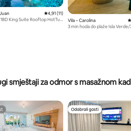
 Juan
Prosječna ocjena: 4,91/5, recenzija: 11
4,91 (11)
 1BD King Suite Rooftop HotTub
5, recenzija: 27
Vila – Carolina
P
laže
3 min hoda do plaže Isla Verde
ugi smještaji za odmor s masažnom ka
st
Odabrali gosti
st
Odabrali gosti