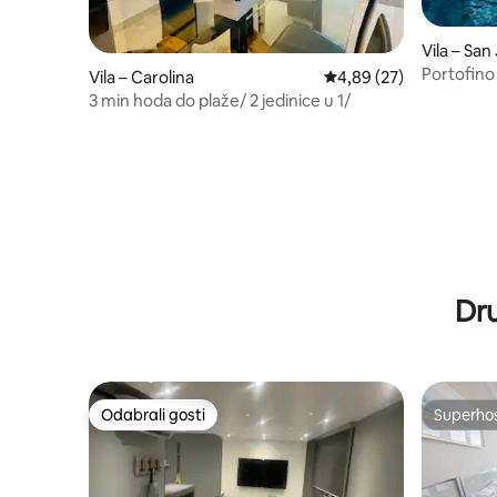
Vila – San
Portofino
Vila – Carolina
Prosječna ocjena: 4,89/
4,89 (27)
u blizini p
3 min hoda do plaže/ 2 jedinice u 1/
Dr
Odabrali gosti
Superho
Odabrali gosti
Superho