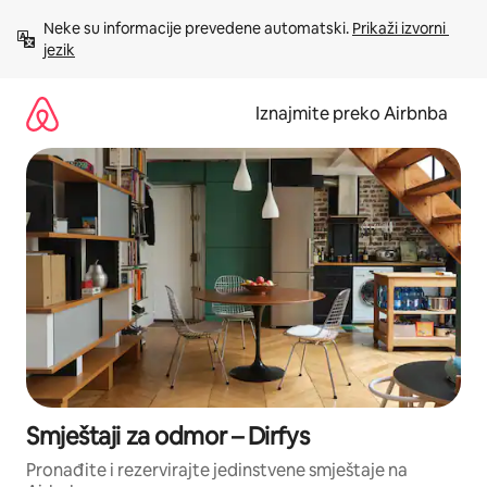
Prijeđi
Neke su informacije prevedene automatski. 
Prikaži izvorni 
na
jezik
sadržaj
Iznajmite preko Airbnba
Smještaji za odmor – Dirfys
Pronađite i rezervirajte jedinstvene smještaje na