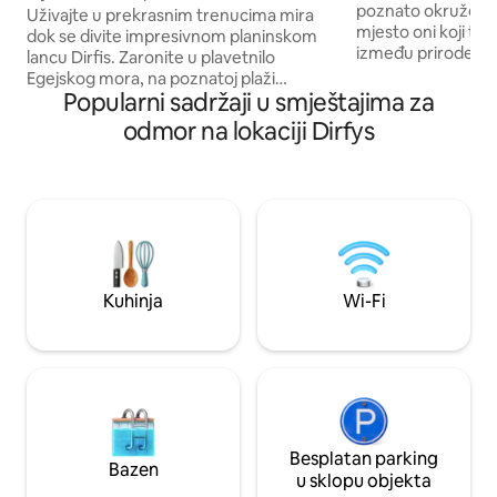
poznato okruženje
Uživajte u prekrasnim trenucima mira
mjesto oni koji tr
dok se divite impresivnom planinskom
između prirode, do
lancu Dirfis. Zaronite u plavetnilo
Otok Evia nudi naj
Egejskog mora, na poznatoj plaži
koji žele uživati 
Popularni sadržaji u smještajima za
Hiliadou (15 minuta automobilom). Tamo
blizini mora, ali ne
je snimljen film „Trokut tuge”, koji je
odmor na lokaciji Dirfys
udobnost koju nudi
osvojio Zlatnu palminu granu na
km od Atene, 130 
Filmskom festivalu u Cannesu, kao i na
Atena. Veliki privat
drugim obližnjim i osamljenim plažama.
privatnim bazenom
Istražite planine sela šetnjom po
jedinstven doživlja
stazama obraslim bujnim zelenilom.
opuštanja i prirode
Kušajte lokalne proizvode i doživite
jedinstven odmor koji spaja planine i
more.
Kuhinja
Wi-Fi
Besplatan parking
Bazen
u sklopu objekta