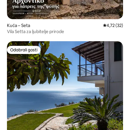
Kuća – Seta
Prosječna ocje
4,72 (32)
Vila Setta za ljubitelje prirode
Odabrali gosti
Odabrali gosti