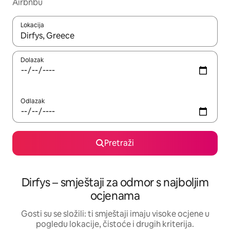
Airbnbu
Lokacija
Kada budu dostupni rezultati, moći ćete ih pregledati koristeći
Dolazak
Odlazak
Pretraži
Dirfys – smještaji za odmor s najboljim
ocjenama
Gosti su se složili: ti smještaji imaju visoke ocjene u
pogledu lokacije, čistoće i drugih kriterija.