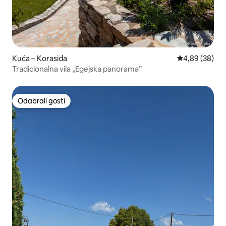
Kuća – Korasida
Prosječna ocje
4,89 (38)
Tradicionalna vila „Egejska panorama”
Odabrali gosti
Odabrali gosti