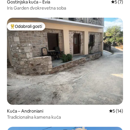
Gostinjska kuća – Evia
Prosječna
5 (7)
Iris Garden dvokrevetna soba
Odabrali gosti
Među najviše rangiranima s oznakom „Odabrali gosti”
Kuća – Androniani
Prosječna 
5 (14)
Tradicionalna kamena kuća