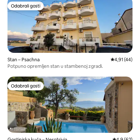
Odabrali gosti
Odabrali gosti
Stan – Psachna
Prosječna ocje
4,91 (44)
Potpuno opremljen stan u stambenoj zgradi.
Odabrali gosti
Odabrali gosti
Gostinjska kuća – Nerotrivia
Prosječna ocj
4,9 (62)