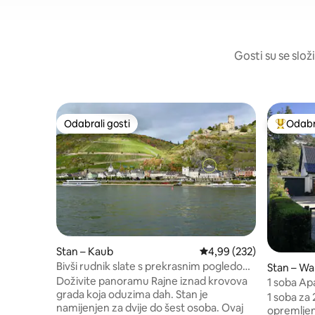
Gosti su se slož
Odabrali gosti
Odabra
Odabrali gosti
Među naj
Stan – Kaub
Prosječna ocjena: 4,99/5
4,99 (232)
Bivši rudnik slate s prekrasnim pogledom
Stan – Wa
na rijeku
Doživite panoramu Rajne iznad krovova
1 soba Ap
grada koja oduzima dah. Stan je
1 soba za
namijenjen za dvije do šest osoba. Ovaj
opremljen