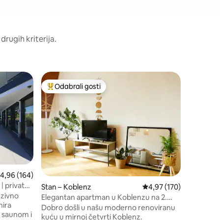
drugih kriterija.
Stan – K
Odabrali gosti
Odabr
nakom „Odabrali gosti”
Među najviše rangiranima s oznakom „Odabrali gosti”
Među na
Zajamčen
Eleganta
Karthauseu! Ovaj je stan prav
VAS ako: Vi ste student na Sveučilištu
primijenj
putujete 
iza ugla) 
grada, al
okruženi 
rosječna ocjena: 4,96/5, recenzija: 164
4,96 (164)
smještaj 
| privatna
Stan – Koblenz
Prosječna ocjena: 4,97/
4,97 (170)
mjestom k
ju
uzivno
Elegantan apartman u Koblenzu na 2.
nira
katu
Dobro došli u našu moderno renoviranu
 saunom i
kuću u mirnoj četvrti Koblenz.