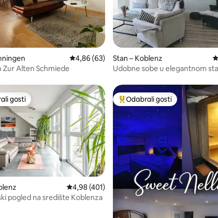
/5, recenzija: 31
nningen
Prosječna ocjena: 4,86/5, recenzija: 63
4,86 (63)
Stan – Koblenz
P
 Zur Alten Schmiede
Udobne sobe u elegantnom st
Koblenzu
li gosti
Odabrali gosti
više rangiranima s oznakom „Odabrali gosti”
Među najviše rangiranima s oz
blenz
Prosječna ocjena: 4,98/5, recenzija: 401
4,98 (401)
i pogled na središte Koblenza
5, recenzija: 30