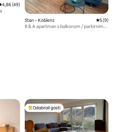
Prosječna ocjena: 4,86/5, recenzija: 49
4,86 (49)
a
Stan – Koblenz
Prosječna ocjena: 
5 (9)
B & A apartman s balkonom / parkirnim
mjestom u Koblenzu
Odabrali gosti
Među najviše rangiranima s oznakom „Odabrali gosti”