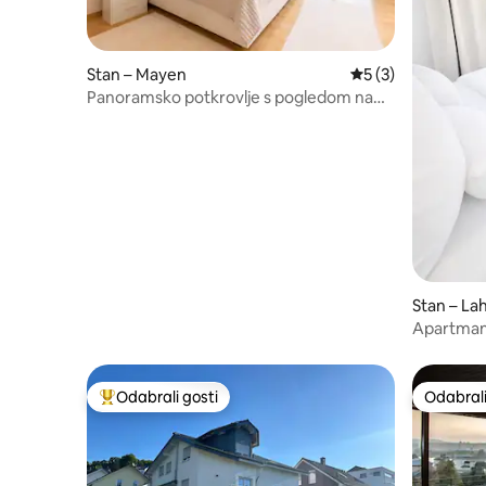
Stan – Mayen
Prosječna ocjena: 
5 (3)
Panoramsko potkrovlje s pogledom na
grad Mayen
Stan – La
Apartman
izravno na
Odabrali gosti
Odabrali
Među najviše rangiranima s oznakom „Odabrali gosti”
Odabrali