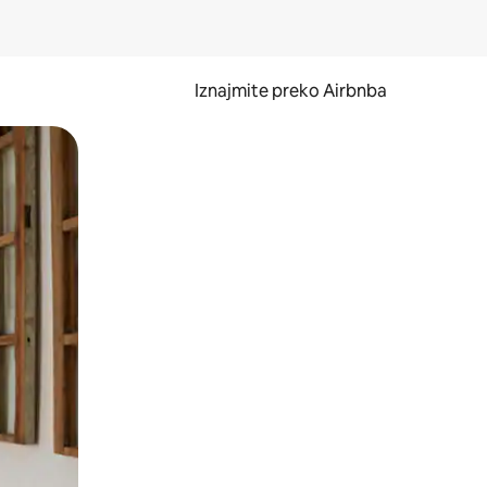
Iznajmite preko Airbnba
li prelaskom prstom po zaslonu.