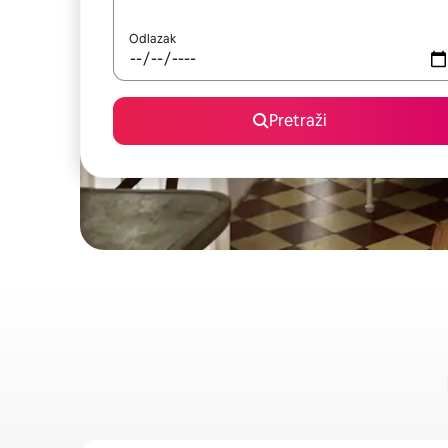
Odlazak
Pretraži