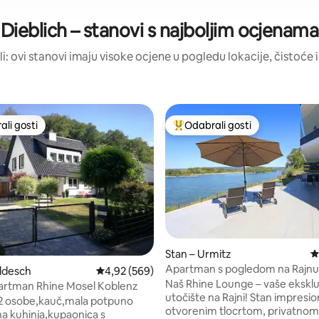
Dieblich – stanovi s najboljim ocjenama
ili: ovi stanovi imaju visoke ocjene u pogledu lokacije, čistoće i 
li gosti
Odabrali gosti
više rangiranima s oznakom „Odabrali gosti”
Među najviše rangiranima s oz
Stan – Urmitz
P
, recenzija: 232
Apartman s pogledom na Rajnu 
ldesch
Prosječna ocjena: 4,92/5, recenzija: 569
4,92 (569)
sauna | 2 spavaće sobe | 5 gosti
Naš Rhine Lounge – vaše ekskl
artman Rhine Mosel Koblenz
utočište na Rajni! Stan impresio
 2 osobe,kauč,mala potpuno
otvorenim tlocrtom, privatnom
a kuhinja,kupaonica s