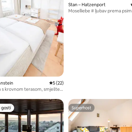
Stan – Hatzenport
Moselliebe # ljubav prema psim
5/5, recenzija: 3
hnstein
Prosječna ocjena: 5/5, recenzija: 22
5 (22)
 s krovnom terasom, smješten
 željezničkoj stanici
 gosti
Superhost
 gosti
Superhost