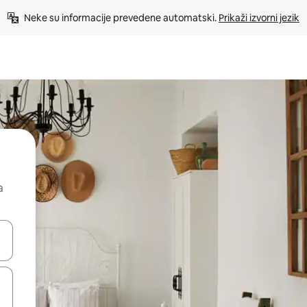
Neke su informacije prevedene automatski. 
Prikaži izvorni jezik
a
dati koristeći se strelicama prema gore i prema dolje, kao i dodirom i