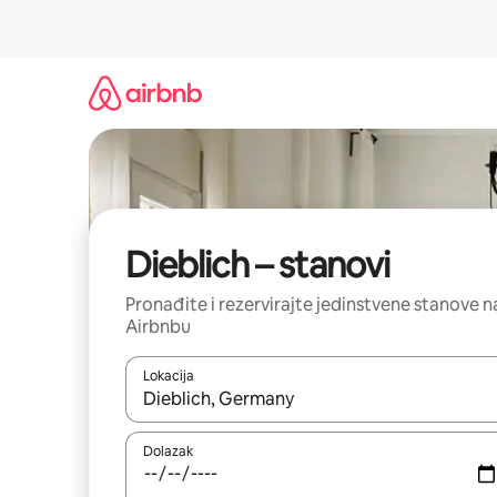
Prijeđi
na
sadržaj
Dieblich – stanovi
Pronađite i rezervirajte jedinstvene stanove n
Airbnbu
Lokacija
Kada budu dostupni rezultati, moći ćete ih pregle
Dolazak