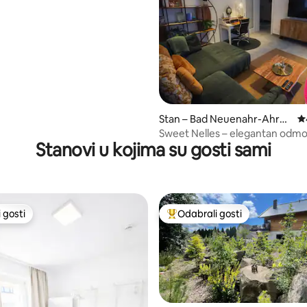
Stan – Bad Neuenahr-Ahrw
Pr
eiler
Sweet Nelles – elegantan odmo
Stanovi u kojima su gosti sami
privatnom saunom
 gosti
Odabrali gosti
 gosti
Među najviše rangiranima s oz