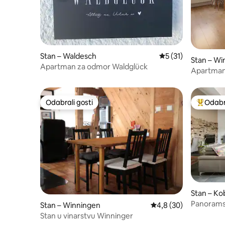
Stan – Waldesch
Prosječna ocjena: 5
5 (31)
Stan – Wi
Apartman za odmor Waldglück
Apartman
Odabrali gosti
Odabra
Odabrali gosti
Među naj
Stan – Ko
Panoramsk
Stan – Winningen
Prosječna ocjena: 4,8/
4,8 (30)
Stan u vinarstvu Winninger