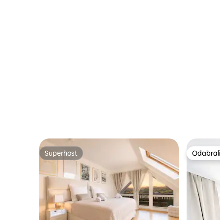
Superhost
Odabrali
Superhost
Odabrali