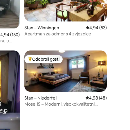
Stan – Winningen
Prosječna ocjena: 4,94
4,94 (53)
Apartman za odmor s 4 zvjezdice
rosječna ocjena: 4,94/5, recenzija: 150
4,94 (150)
anu u
Odabrali gosti
nakom „Odabrali gosti”
Među najviše rangiranima s oznakom „Odabrali gosti”
Stan – Niederfell
Prosječna ocjena: 4,98
4,98 (48)
Mosel19 – Moderni, visokokvalitetni
apartman za odmor