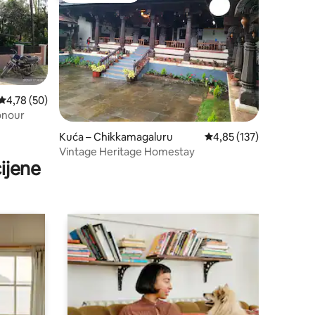
Prosječna ocjena: 4,78/5, recenzija: 50
4,78 (50)
onour
Kuća – Chikkamagaluru
Prosječna ocjena: 4,85/
4,85 (137)
Vintage Heritage Homestay
ijene