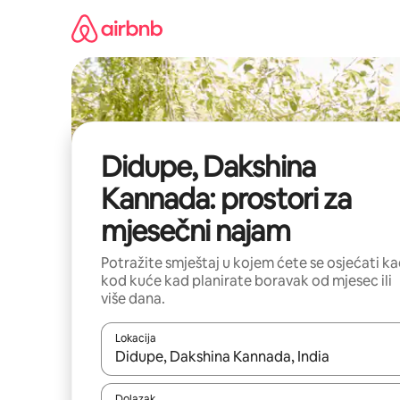
Prijeđi
na
sadržaj
Didupe, Dakshina
Kannada: prostori za
mjesečni najam
Potražite smještaj u kojem ćete se osjećati k
kod kuće kad planirate boravak od mjesec ili
više dana.
Lokacija
Kada budu dostupni rezultati, moći ćete ih pregle
Dolazak