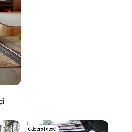
ci
Odabrali gosti
Odabrali gosti