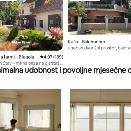
Kuća – Balehonnur
ugodan dvorišni prostor, baleh
5, recenzija: 19
a farmi – Bilagola
Prosječna ocjena: 4,97/5, recenzija: 189
4,97 (189)
m Stay – mirna oaza na plantaži
imalna udobnost i povoljne mjesečne c