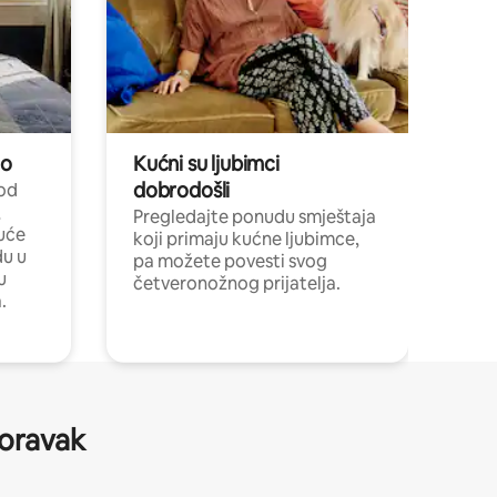
no
Kućni su ljubimci
dobrodošli
 od
,
Pregledajte ponudu smještaja
uće
koji primaju kućne ljubimce,
du u
pa možete povesti svog
u
četveronožnog prijatelja.
.
boravak