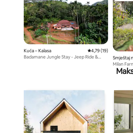
Kuća – Kalasa
Prosječna ocjena: 4,79/
4,79 (19)
Badamane Jungle Stay - Jeep Ride &
Smještaj n
Mountain View
Milan Far
Maks
kave