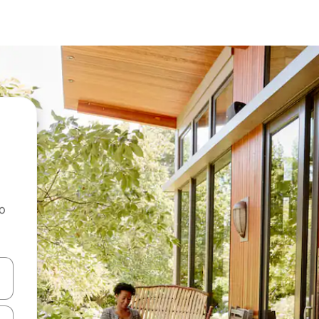
ao
dati koristeći se strelicama prema gore i prema dolje, kao i dodirom i