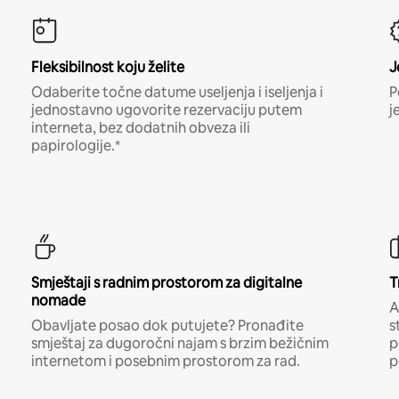
Fleksibilnost koju želite
J
Odaberite točne datume useljenja i iseljenja i
P
jednostavno ugovorite rezervaciju putem
j
interneta, bez dodatnih obveza ili
papirologije.*
Smještaji s radnim prostorom za digitalne
T
nomade
A
Obavljate posao dok putujete? Pronađite
s
smještaj za dugoročni najam s brzim bežičnim
p
internetom i posebnim prostorom za rad.
p