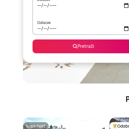
Odlazak
Pretraži
P
Superhost
Odabra
Superhost
Među naj