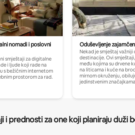
alni nomadi i poslovni
Oduševljenje zajamče
Nekad je smještaj važniji
destinacije. Ovi smještaji
i smještaji za digitalne
među kojima su drvene k
e i ljude koji rade na
na liticama i kuće na bro
nu s bežičnim internetom
mirnom okruženju, obiluj
ebnim prostorom za rad.
jedinstvenim značajkama
ji i prednosti za one koji planiraju duži 