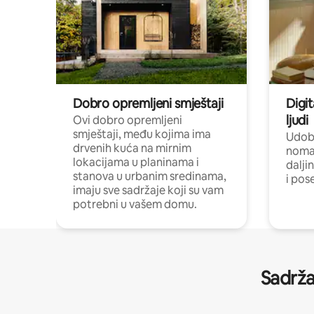
Dobro opremljeni smještaji
Digit
ljudi
Ovi dobro opremljeni
smještaji, među kojima ima
Udobn
drvenih kuća na mirnim
nomad
lokacijama u planinama i
dalji
stanova u urbanim sredinama,
i pos
imaju sve sadržaje koji su vam
potrebni u vašem domu.
Sadrža