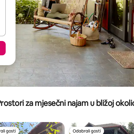
rostori za mjesečni najam u bližoj okoli
li gosti
Odabrali gosti
više rangiranima s oznakom „Odabrali gosti”
Odabrali gosti