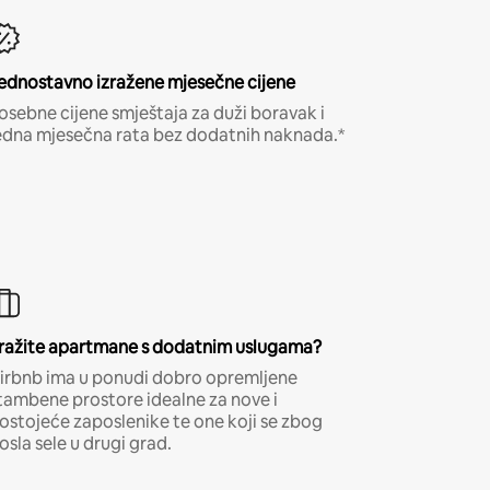
ednostavno izražene mjesečne cijene
osebne cijene smještaja za duži boravak i
edna mjesečna rata bez dodatnih naknada.*
ražite apartmane s dodatnim uslugama?
irbnb ima u ponudi dobro opremljene
tambene prostore idealne za nove i
ostojeće zaposlenike te one koji se zbog
osla sele u drugi grad.