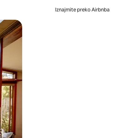
Iznajmite preko Airbnba
li prelaskom prstom po zaslonu.