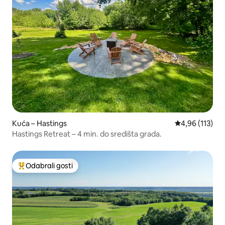
Kuća – Hastings
Prosječna ocjen
4,96 (113)
Hastings Retreat – 4 min. do središta grada.
Odabrali gosti
Među najviše rangiranima s oznakom „Odabrali gosti”