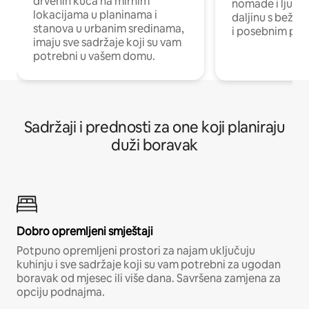
drvenih kuća na mirnim
nomade i ljude 
lokacijama u planinama i
daljinu s bežič
stanova u urbanim sredinama,
i posebnim pro
imaju sve sadržaje koji su vam
potrebni u vašem domu.
Sadržaji i prednosti za one koji planiraju
duži boravak
Dobro opremljeni smještaji
Potpuno opremljeni prostori za najam uključuju
kuhinju i sve sadržaje koji su vam potrebni za ugodan
boravak od mjesec ili više dana. Savršena zamjena za
opciju podnajma.