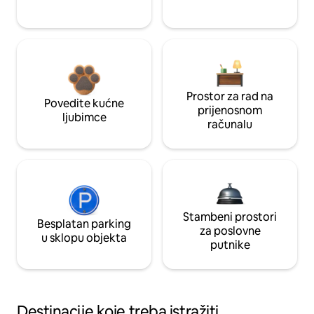
Prostor za rad na
Povedite kućne
prijenosnom
ljubimce
računalu
Stambeni prostori
Besplatan parking
za poslovne
u sklopu objekta
putnike
Destinacije koje treba istražiti