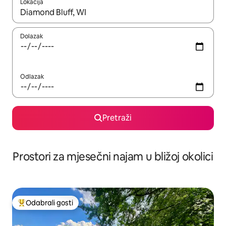
Lokacija
Kada budu dostupni rezultati, moći ćete ih pregledati koristeći
Dolazak
Odlazak
Pretraži
Prostori za mjesečni najam u bližoj okolici
Odabrali gosti
Među najviše rangiranima s oznakom „Odabrali gosti”