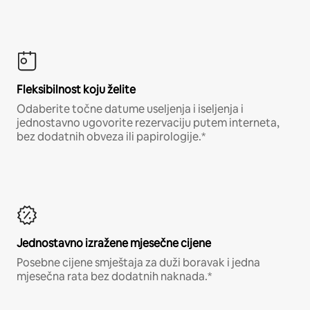
Fleksibilnost koju želite
Odaberite točne datume useljenja i iseljenja i
jednostavno ugovorite rezervaciju putem interneta,
bez dodatnih obveza ili papirologije.*
Jednostavno izražene mjesečne cijene
Posebne cijene smještaja za duži boravak i jedna
mjesečna rata bez dodatnih naknada.*