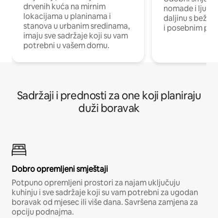
drvenih kuća na mirnim
nomade i ljude 
lokacijama u planinama i
daljinu s bežič
stanova u urbanim sredinama,
i posebnim pro
imaju sve sadržaje koji su vam
potrebni u vašem domu.
Sadržaji i prednosti za one koji planiraju
duži boravak
Dobro opremljeni smještaji
Potpuno opremljeni prostori za najam uključuju
kuhinju i sve sadržaje koji su vam potrebni za ugodan
boravak od mjesec ili više dana. Savršena zamjena za
opciju podnajma.