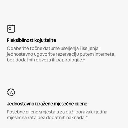
Fleksibilnost koju želite
Odaberite točne datume useljenja i iseljenja i
jednostavno ugovorite rezervaciju putem interneta,
bez dodatnih obveza ili papirologije.*
Jednostavno izražene mjesečne cijene
Posebne cijene smještaja za duži boravak i jedna
mjesečna rata bez dodatnih naknada.*