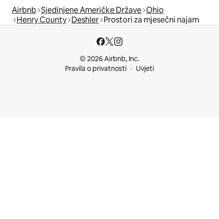
Airbnb
Sjedinjene Američke Države
Ohio
Henry County
Deshler
Prostori za mjesečni najam
© 2026 Airbnb, Inc.
Pravila o privatnosti
Uvjeti