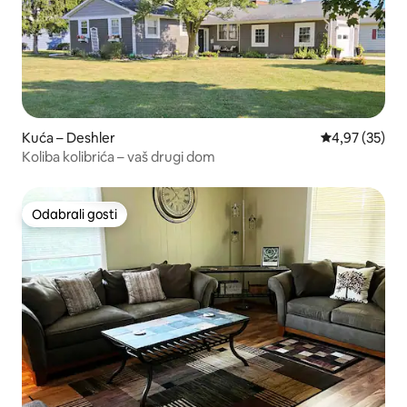
Kuća – Deshler
Prosječna ocje
4,97 (35)
Koliba kolibrića – vaš drugi dom
Odabrali gosti
Odabrali gosti