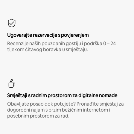
Ugovarajte rezervacije s povjerenjem
Recenzije naših pouzdanih gostiju i podrška 0 – 24
tijekom čitavog boravka u smještaju.
Smještaji s radnim prostorom za digitalne nomade
Obavljate posao dok putujete? Pronađite smještaj za
dugoročni najam s brzim bežičnim internetom i
posebnim prostorom za rad.