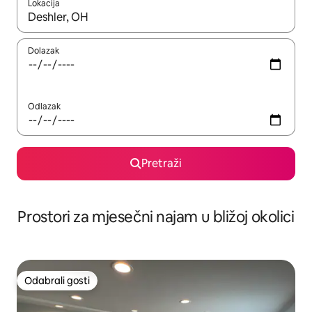
Lokacija
Kada budu dostupni rezultati, moći ćete ih pregledati koristeći
Dolazak
Odlazak
Pretraži
Prostori za mjesečni najam u bližoj okolici
Odabrali gosti
Odabrali gosti