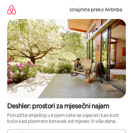
Prijeđi
na
Iznajmite preko Airbnba
sadržaj
Deshler: prostori za mjesečni najam
Potražite smještaj u kojem ćete se osjećati kao kod
kuće kad planirate boravak od mjesec ili više dana.