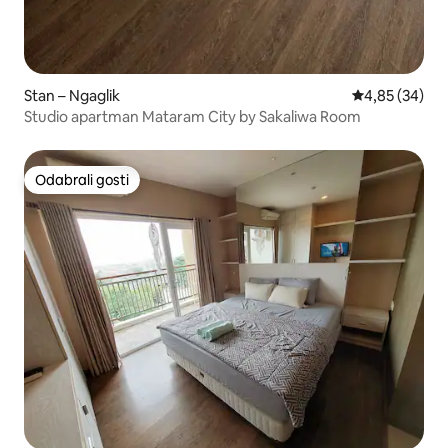
Stan – Ngaglik
Prosječna ocje
4,85 (34)
Studio apartman Mataram City by Sakaliwa Room
Odabrali gosti
Odabrali gosti