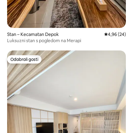
Stan – Kecamatan Depok
Prosječna ocje
4,96 (24)
Luksuzni stan s pogledom na Merapi
Odabrali gosti
Odabrali gosti