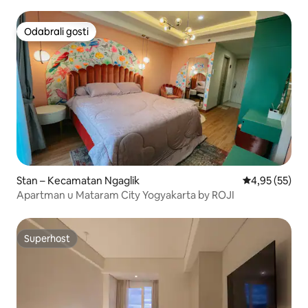
Odabrali gosti
Odabrali gosti
Stan – Kecamatan Ngaglik
Prosječna ocje
4,95 (55)
Apartman u Mataram City Yogyakarta by ROJI
Superhost
Superhost