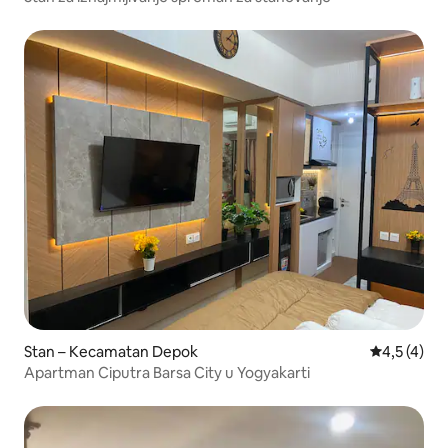
Stan – Kecamatan Depok
Prosječna o
4,5 (4)
Apartman Ciputra Barsa City u Yogyakarti