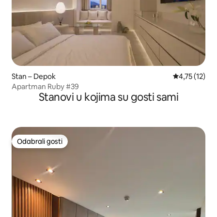
Stan – Depok
Prosječna ocj
4,75 (12)
Apartman Ruby #39
Stanovi u kojima su gosti sami
Odabrali gosti
Odabrali gosti