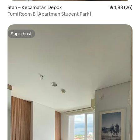
Stan – Kecamatan Depok
Prosječna ocje
4,88 (26)
Tumi Room B [Apartman Student Park]
Superhost
Superhost