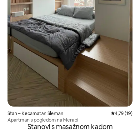
Stan – Kecamatan Sleman
Prosječna ocje
4,79 (19)
Apartman s pogledom na Merapi
Stanovi s masažnom kadom