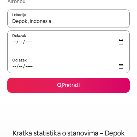
Airbnbu
Lokacija
Kada budu dostupni rezultati, moći ćete ih pregledati koristeći
Dolazak
Odlazak
Pretraži
Kratka statistika o stanovima – Depok