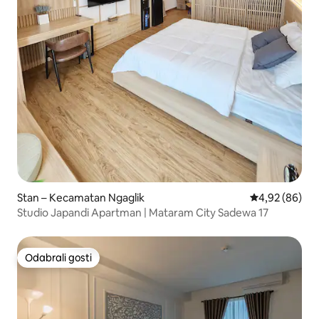
Stan – Kecamatan Ngaglik
Prosječna ocje
4,92 (86)
Studio Japandi Apartman | Mataram City Sadewa 17
Odabrali gosti
Odabrali gosti