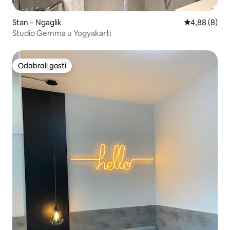
Stan – Ngaglik
Prosječna ocj
4,88 (8)
Studio Gemma u Yogyakarti
Odabrali gosti
Odabrali gosti