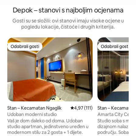
Depok – stanovi s najboljim ocjenama
Gosti su se složili: ovi stanovi imaju visoke ocjene u
pogledu lokacije, čistoće i drugih kriterija.
Odabrali gosti
Odabrali gosti
Odabrali gosti
Odabrali gosti
Stan – Kecamatan Ngaglik
Prosječna ocjena: 4,97/5, recenz
4,97 (111)
Stan – Kecamatan 
Udoban moderni studio
Amarta City Cente
Suite
Vaš je dom daleko od doma. Udoban
Studio soba s mod
studio apartman, jedinstveno uređen u
dizajnom nalazi s
modernom stilu za 2 gosta + 1 dijete.
području. Soba s 1 bračnim krevetom,