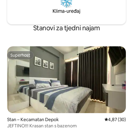
Klima-uređaj
Stanovi za tjedni najam
Superhost
Superhost
Stan – Kecamatan Depok
Prosječna ocje
4,87 (30)
JEFTINO!!! Krasan stan s bazenom