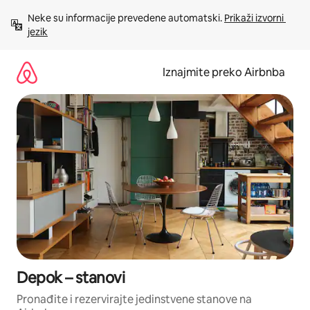
Prijeđi
Neke su informacije prevedene automatski. 
Prikaži izvorni 
na
jezik
sadržaj
Iznajmite preko Airbnba
Depok – stanovi
Pronađite i rezervirajte jedinstvene stanove na