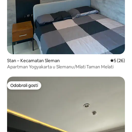
Stan – Kecamatan Sleman
Prosječna o
5 (26)
Apartman Yogyakarta u Slemanu/Mlati Taman Melati
Odabrali gosti
Odabrali gosti