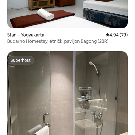
Stan – Yogyakarta
Prosječna ocje
4,94 (79)
Budarno Homestay, etnički paviljon Bagong (2BR)
Superhost
Superhost