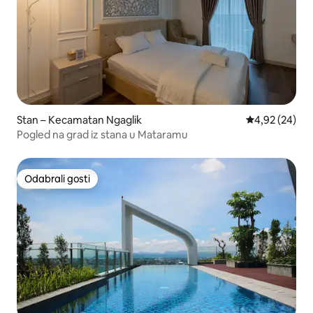
Stan – Kecamatan Ngaglik
Prosječna ocje
4,92 (24)
Pogled na grad iz stana u Mataramu
Odabrali gosti
Odabrali gosti