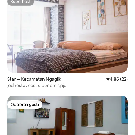
Superhost
Superhost
Stan – Kecamatan Ngaglik
Prosječna ocje
4,86 (22)
jednostavnost u punom sjaju
Odabrali gosti
Odabrali gosti