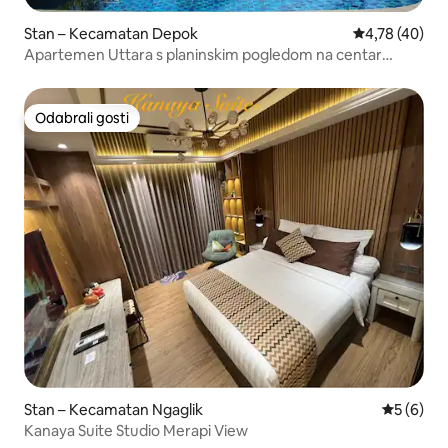
Stan – Kecamatan Depok
Prosječna ocje
4,78 (40)
Apartemen Uttara s planinskim pogledom na centar
grada
Odabrali gosti
Odabrali gosti
Stan – Kecamatan Ngaglik
Prosječna
5 (6)
Kanaya Suite Studio Merapi View