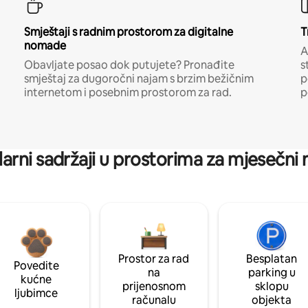
Smještaji s radnim prostorom za digitalne
T
nomade
A
Obavljate posao dok putujete? Pronađite
s
smještaj za dugoročni najam s brzim bežičnim
p
internetom i posebnim prostorom za rad.
p
arni sadržaji u prostorima za mjesečni
Prostor za rad
Besplatan
Povedite
na
parking u
kućne
prijenosnom
sklopu
ljubimce
računalu
objekta