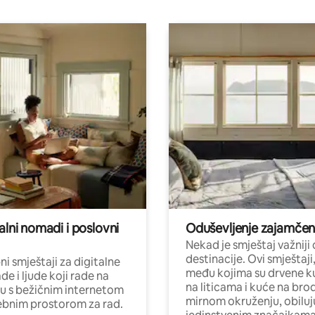
alni nomadi i poslovni
Oduševljenje zajamče
Nekad je smještaj važniji
destinacije. Ovi smještaji
i smještaji za digitalne
među kojima su drvene k
e i ljude koji rade na
na liticama i kuće na bro
nu s bežičnim internetom
mirnom okruženju, obiluj
ebnim prostorom za rad.