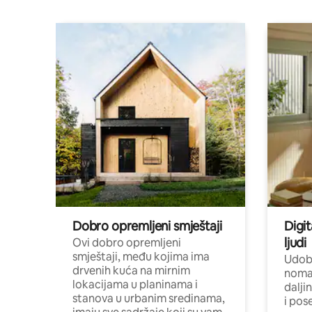
Dobro opremljeni smještaji
Digit
ljudi
Ovi dobro opremljeni
smještaji, među kojima ima
Udobn
drvenih kuća na mirnim
nomad
lokacijama u planinama i
dalji
stanova u urbanim sredinama,
i pos