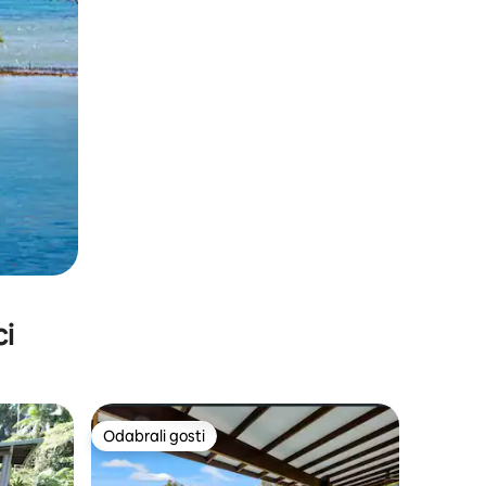
ci
Odabrali gosti
Odabrali gosti