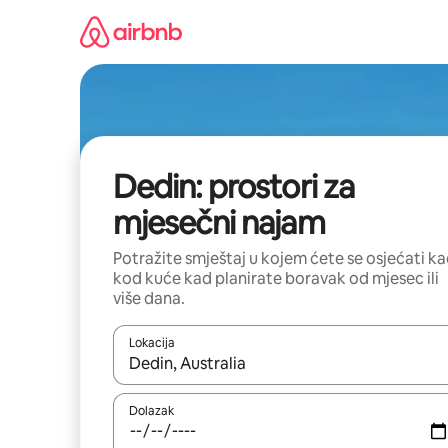
Prijeđi
na
sadržaj
Dedin: prostori za
mjesečni najam
Potražite smještaj u kojem ćete se osjećati k
kod kuće kad planirate boravak od mjesec ili
više dana.
Lokacija
Kada budu dostupni rezultati, moći ćete ih pregle
Dolazak