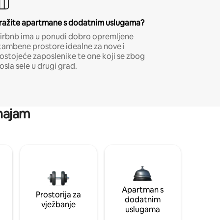
ražite apartmane s dodatnim uslugama?
irbnb ima u ponudi dobro opremljene
tambene prostore idealne za nove i
ostojeće zaposlenike te one koji se zbog
osla sele u drugi grad.
 najam
Apartman s
Prostorija za
dodatnim
vježbanje
uslugama