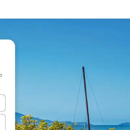
ao
dati koristeći se strelicama prema gore i prema dolje, kao i dodirom i