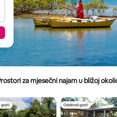
rostori za mjesečni najam u bližoj okoli
 gosti
Odabrali gosti
 gosti
Odabrali gosti