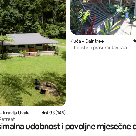
Kuća – Daintree
P
Utočište u prašumi Janbala
, recenzija: 192
– Kravlja Uvala
Prosječna ocjena: 4,93/5, recenzija: 145
4,93 (145)
 Retreat
imalna udobnost i povoljne mjesečne c