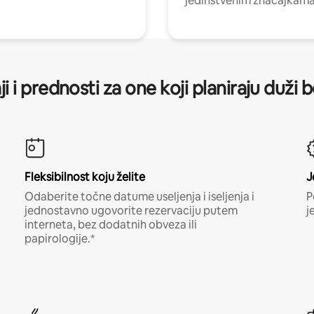
jedinstvenim značajkama
ji i prednosti za one koji planiraju duži 
Fleksibilnost koju želite
J
Odaberite točne datume useljenja i iseljenja i
P
jednostavno ugovorite rezervaciju putem
j
interneta, bez dodatnih obveza ili
papirologije.*