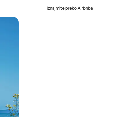
Iznajmite preko Airbnba
li prelaskom prstom po zaslonu.