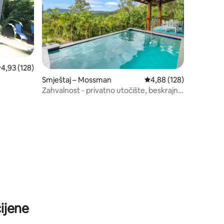
rosječna ocjena: 4,93/5, recenzija: 128
4,93 (128)
Smještaj – Mossman
Prosječna ocjena: 4,88/
4,88 (128)
Zahvalnost - privatno utočište, beskrajni
pogledi
ijene