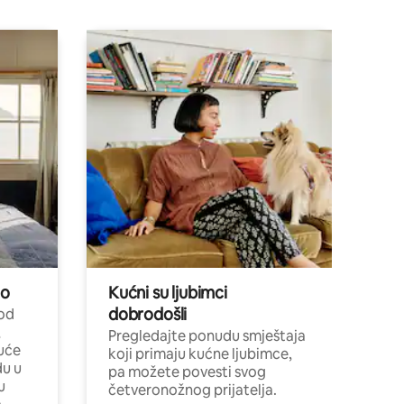
no
Kućni su ljubimci
dobrodošli
 od
,
Pregledajte ponudu smještaja
uće
koji primaju kućne ljubimce,
du u
pa možete povesti svog
u
četveronožnog prijatelja.