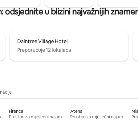
: odsjednite u blizini najvažnijih znamen
Daintree Village Hotel
Preporučuje 12 lokalaca
inacije
Firenca
Atena
Mi
m
Prostori za mjesečni najam
Prostori za mjesečni najam
Pro