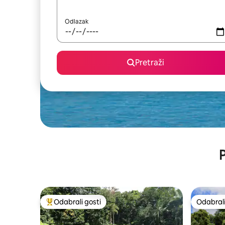
Odlazak
Pretraži
P
Odabrali gosti
Odabrali
Među najviše rangiranima s oznakom „Odabrali gosti”
Odabrali