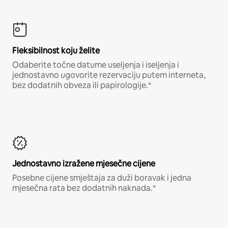
Fleksibilnost koju želite
Odaberite točne datume useljenja i iseljenja i
jednostavno ugovorite rezervaciju putem interneta,
bez dodatnih obveza ili papirologije.*
Jednostavno izražene mjesečne cijene
Posebne cijene smještaja za duži boravak i jedna
mjesečna rata bez dodatnih naknada.*