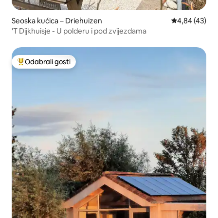
Seoska kućica – Driehuizen
Prosječna ocje
4,84 (43)
'T Dijkhuisje - U polderu i pod zvijezdama
Odabrali gosti
Među najviše rangiranima s oznakom „Odabrali gosti”