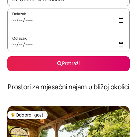
Dolazak
Odlazak
Pretraži
Prostori za mjesečni najam u bližoj okolici
Odabrali gosti
Među najviše rangiranima s oznakom „Odabrali gosti”