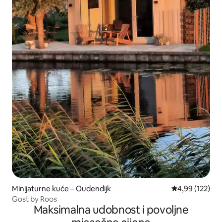
Minijaturne kuće – Oudendijk
Prosječna ocjen
4,99 (122)
Gost by Roos
Maksimalna udobnost i povoljne