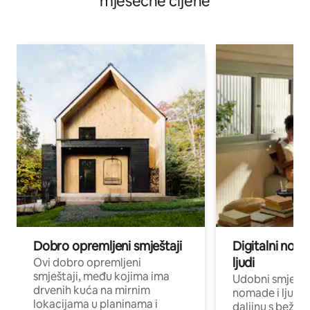
mjesečne cijene
Dobro opremljeni smještaji
Digitalni noma
ljudi
Ovi dobro opremljeni
smještaji, među kojima ima
Udobni smještaj
drvenih kuća na mirnim
nomade i ljude 
lokacijama u planinama i
daljinu s bežič