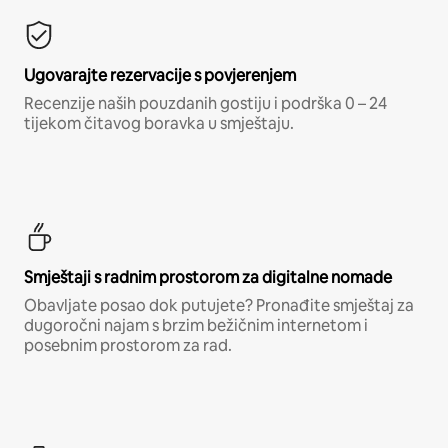
Ugovarajte rezervacije s povjerenjem
Recenzije naših pouzdanih gostiju i podrška 0 – 24
tijekom čitavog boravka u smještaju.
Smještaji s radnim prostorom za digitalne nomade
Obavljate posao dok putujete? Pronađite smještaj za
dugoročni najam s brzim bežičnim internetom i
posebnim prostorom za rad.