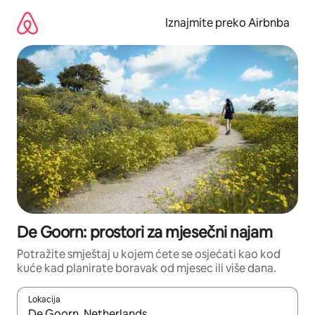
Prijeđi
na
Iznajmite preko Airbnba
sadržaj
De Goorn: prostori za mjesečni najam
Potražite smještaj u kojem ćete se osjećati kao kod
kuće kad planirate boravak od mjesec ili više dana.
Lokacija
Kada budu dostupni rezultati, moći ćete ih pregledati koristeći