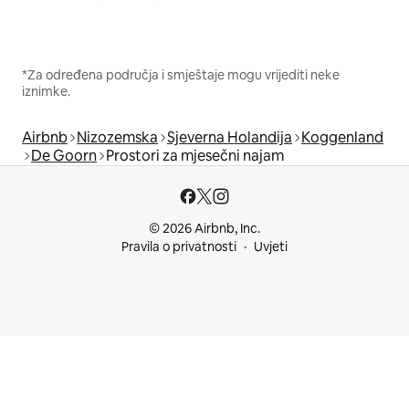
*Za određena područja i smještaje mogu vrijediti neke
iznimke.
Airbnb
Nizozemska
Sjeverna Holandija
Koggenland
De Goorn
Prostori za mjesečni najam
© 2026 Airbnb, Inc.
Pravila o privatnosti
Uvjeti