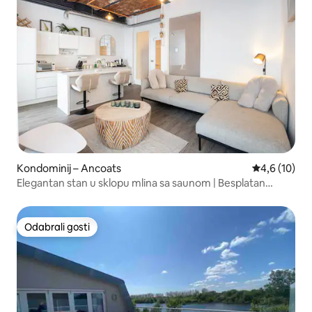
Kondominij – Ancoats
Prosječna oc
4,6 (10)
Elegantan stan u sklopu mlina sa saunom | Besplatan
parking
Odabrali gosti
Odabrali gosti