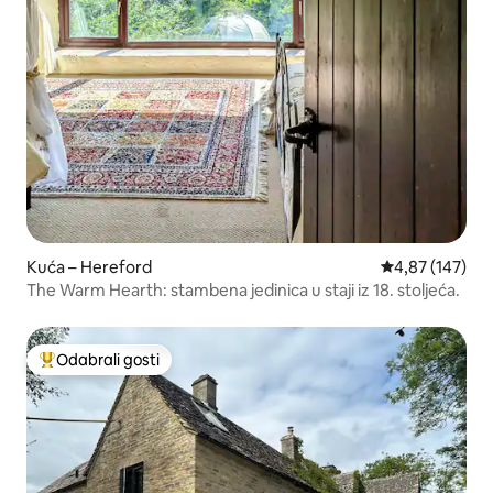
Kuća – Hereford
Prosječna ocjen
4,87 (147)
The Warm Hearth: stambena jedinica u staji iz 18. stoljeća.
Odabrali gosti
Među najviše rangiranima s oznakom „Odabrali gosti”