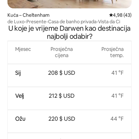
Kuća – Cheltenham
Prosječna ocje
4,98 (43)
de Luxo-Presente-Casa de banho privada-Vista da Ci
U koje je vrijeme Darwen kao destinacija
najbolji odabir?
Mjesec
Prosječna
Prosječna
cijena
temp.
Sij
208 $ USD
41 °F
Velj
212 $ USD
41 °F
Ožu
220 $ USD
44 °F