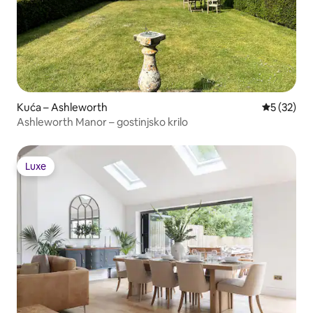
Kuća – Ashleworth
Prosječna 
5 (32)
Ashleworth Manor – gostinjsko krilo
Luxe
Luxe