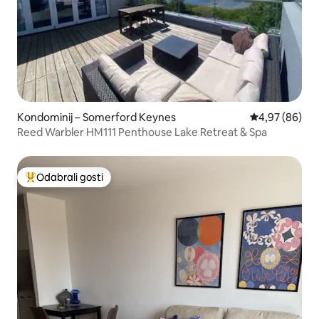
Kondominij – Somerford Keynes
Prosječna ocje
4,97 (86)
Reed Warbler HM111 Penthouse Lake Retreat & Spa
Odabrali gosti
Među najviše rangiranima s oznakom „Odabrali gosti”