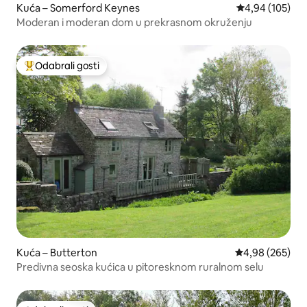
Kuća – Somerford Keynes
Prosječna ocjen
4,94 (105)
Moderan i moderan dom u prekrasnom okruženju
Odabrali gosti
Među najviše rangiranima s oznakom „Odabrali gosti”
Kuća – Butterton
Prosječna ocjen
4,98 (265)
Predivna seoska kućica u pitoresknom ruralnom selu