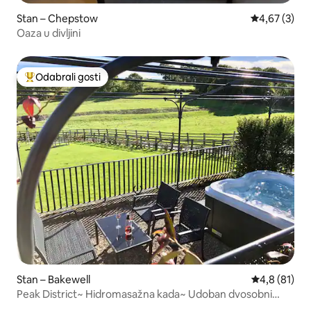
Stan – Chepstow
Prosječna ocj
4,67 (3)
Oaza u divljini
Odabrali gosti
Među najviše rangiranima s oznakom „Odabrali gosti”
Stan – Bakewell
Prosječna oc
4,8 (81)
Peak District~ Hidromasažna kada~ Udoban dvosobni
stan.