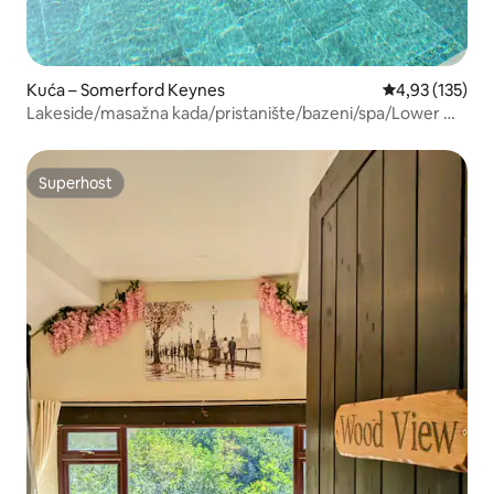
Kuća – Somerford Keynes
Prosječna ocjen
4,93 (135)
Lakeside/masažna kada/pristanište/bazeni/spa/Lower Mill
Estate
Superhost
Superhost