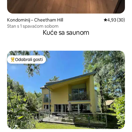
Kondominij – Cheetham Hill
Prosječna ocje
4,93 (30)
Stan s 1 spavaćom sobom
Kuće sa saunom
Odabrali gosti
Među najviše rangiranima s oznakom „Odabrali gosti”