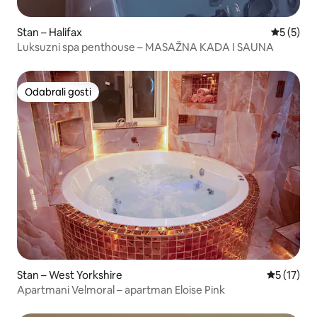
Stan – Halifax
Prosječna
5 (5)
Luksuzni spa penthouse – MASAŽNA KADA I SAUNA
Odabrali gosti
Odabrali gosti
Stan – West Yorkshire
Prosječna 
5 (17)
Apartmani Velmoral – apartman Eloise Pink