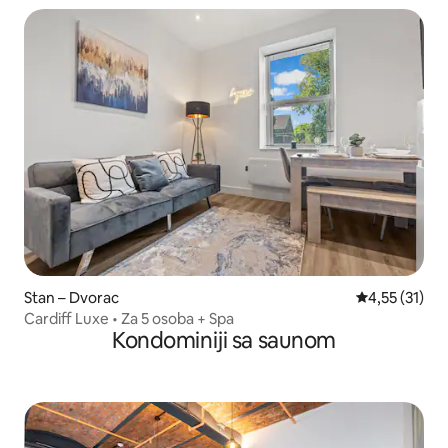
Stan – Dvorac
Prosječna ocj
4,55 (31)
Cardiff Luxe • Za 5 osoba + Spa
Kondominiji sa saunom