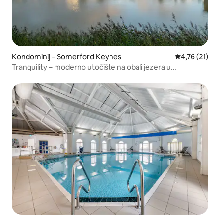
Kondominij – Somerford Keynes
Prosječna ocj
4,76 (21)
Tranquility – moderno utočište na obali jezera u
Cotswoldsu