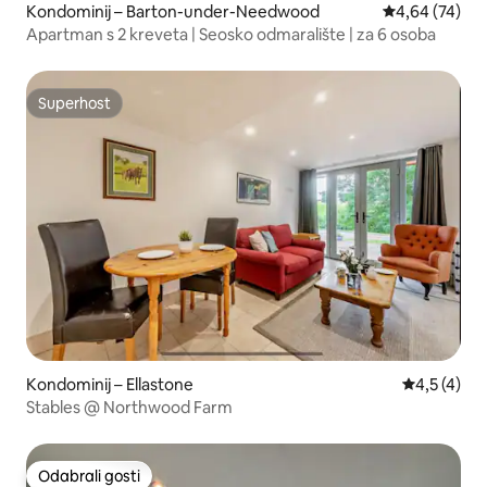
Kondominij – Barton-under-Needwood
Prosječna ocje
4,64 (74)
Apartman s 2 kreveta | Seosko odmaralište | za 6 osoba
Superhost
Superhost
Kondominij – Ellastone
Prosječna o
4,5 (4)
Stables @ Northwood Farm
Odabrali gosti
Odabrali gosti