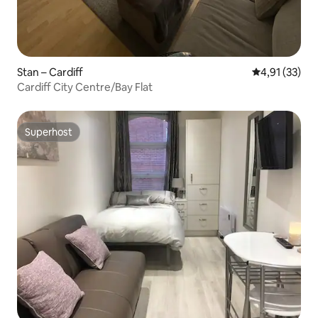
Stan – Cardiff
Prosječna ocje
4,91 (33)
Cardiff City Centre/Bay Flat
Superhost
Superhost