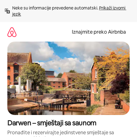
Prijeđi
Neke su informacije prevedene automatski. 
Prikaži izvorni 
na
jezik
sadržaj
Iznajmite preko Airbnba
Darwen – smještaji sa saunom
Pronađite i rezervirajte jedinstvene smještaje sa