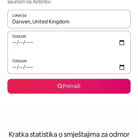
saunom na Airbnbu
Lokacija
Kada budu dostupni rezultati, moći ćete ih pregledati koristeći
Dolazak
Odlazak
Pretraži
Kratka statistika o smještajima za odmor