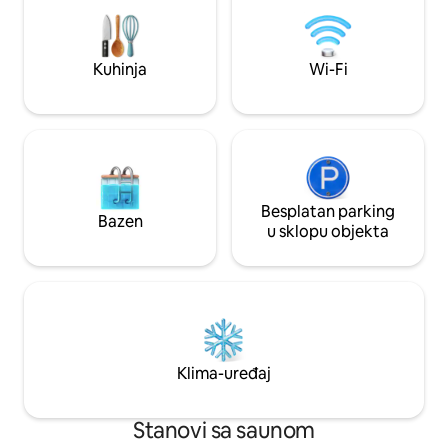
sobe imaju Wi-Fi Gigaclear300mbs
Indukcijskom pločo
Podno grijanje Dobro odgojeni psi su
pećnicom s venti
dobrodošli Zatvoreni vrt. Strogo je
pećnicom, perilicom
zabranjeno organiziranje zabava
hladnjakom, odvo
Kuhinja
Wi-Fi
/djevojačkih večeri
WC-om.
Besplatan parking
Bazen
u sklopu objekta
Klima-uređaj
Stanovi sa saunom