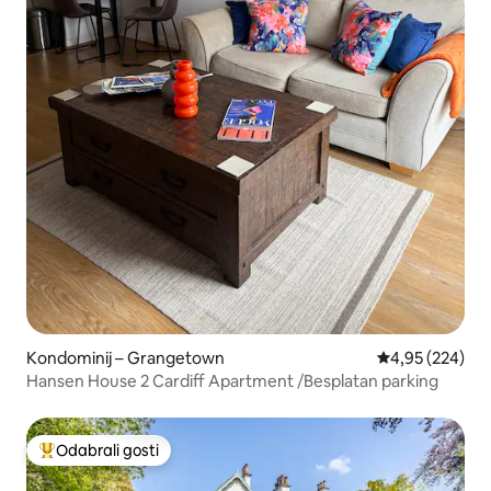
Kondominij – Grangetown
Prosječna ocjen
4,95 (224)
Hansen House 2 Cardiff Apartment /Besplatan parking
Odabrali gosti
Među najviše rangiranima s oznakom „Odabrali gosti”