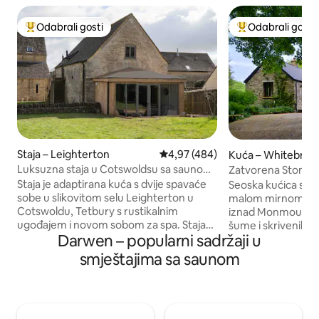
Odabrali gosti
Odabrali gosti
Među najviše rangiranima s oznakom „Odabrali gosti”
Među najviše ran
Staja – Leighterton
Prosječna ocjena: 4,97/5, recenzi
4,97 (484)
Kuća – Whitebroo
Luksuzna staja u Cotswoldsu sa saunom i
Zatvorena Stone 
spa sadržajima
(Five Springs)
Staja je adaptirana kuća s dvije spavaće
Seoska kućica s o
sobe u slikovitom selu Leighterton u
malom mirnom sel
Cotswoldu, Tetbury s rustikalnim
iznad Monmoutha. Smješten u 6 hekta
ugođajem i novom sobom za spa. Staja
šume i skrivenih v
Darwen – popularni sadržaji u
ima dvije velike spavaće sobe s vlastitim
soba s udobnim b
kupaonicama, a jedna ima samostojeću
i krevetom za jedn
smještajima sa saunom
kadu. Svaka spavaća soba ima veliki
opuštanje s plame
bračni krevet i kauč na razvlačenje.
bežičnim internet
Opremljen vlastitim pametnim
spa soba sa saunom, tušem, jacuzzijem i
televizorom. Dnevni boravak i spavaće
malom WC školjkom