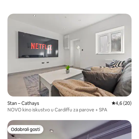
Stan – Cathays
Prosječna ocj
4,6 (20)
NOVO kino iskustvo u Cardiffu za parove + SPA
Odabrali gosti
Odabrali gosti