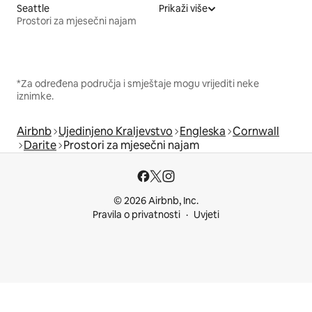
Seattle
Prikaži više
Prostori za mjesečni najam
*Za određena područja i smještaje mogu vrijediti neke
iznimke.
Airbnb
Ujedinjeno Kraljevstvo
Engleska
Cornwall
Darite
Prostori za mjesečni najam
© 2026 Airbnb, Inc.
Pravila o privatnosti
Uvjeti