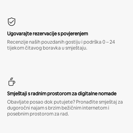
Ugovarajte rezervacije s povjerenjem
Recenzije naših pouzdanih gostiju i podrška 0 – 24
tijekom čitavog boravka u smještaju.
Smještaji s radnim prostorom za digitalne nomade
Obavljate posao dok putujete? Pronađite smještaj za
dugoročni najam s brzim bežičnim internetom i
posebnim prostorom za rad.