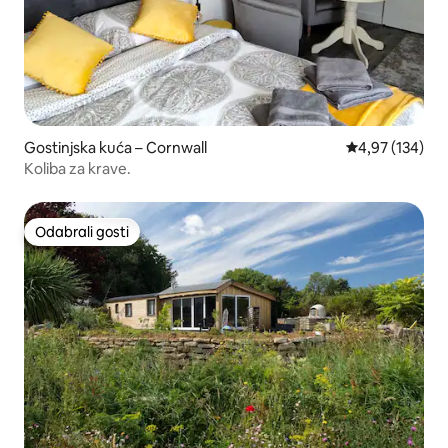
Gostinjska kuća – Cornwall
Prosječna ocjen
4,97 (134)
Koliba za krave.
Odabrali gosti
Odabrali gosti