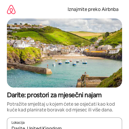
Prijeđi
na
Iznajmite preko Airbnba
sadržaj
Darite: prostori za mjesečni najam
Potražite smještaj u kojem ćete se osjećati kao kod
kuće kad planirate boravak od mjesec ili više dana.
Lokacija
Kada budu dostupni rezultati, moći ćete ih pregledati koristeći