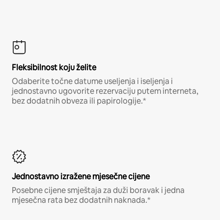
Fleksibilnost koju želite
Odaberite točne datume useljenja i iseljenja i
jednostavno ugovorite rezervaciju putem interneta,
bez dodatnih obveza ili papirologije.*
Jednostavno izražene mjesečne cijene
Posebne cijene smještaja za duži boravak i jedna
mjesečna rata bez dodatnih naknada.*