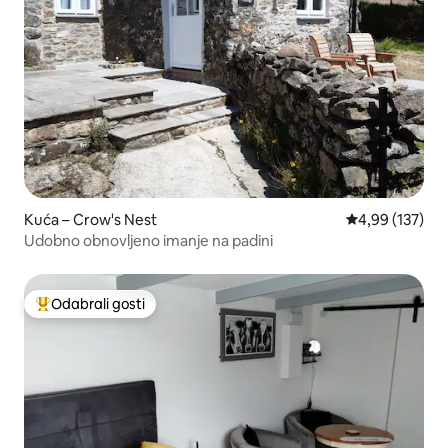
Kuća – Crow's Nest
Prosječna ocjen
4,99 (137)
Udobno obnovljeno imanje na padini
Odabrali gosti
Među najviše rangiranima s oznakom „Odabrali gosti”