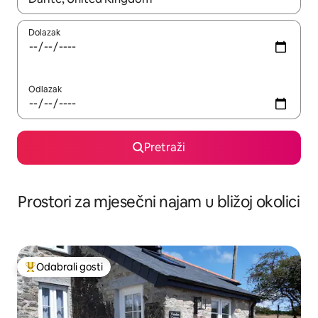
Dolazak
Odlazak
Pretraži
Prostori za mjesečni najam u bližoj okolici
Odabrali gosti
Među najviše rangiranima s oznakom „Odabrali gosti”