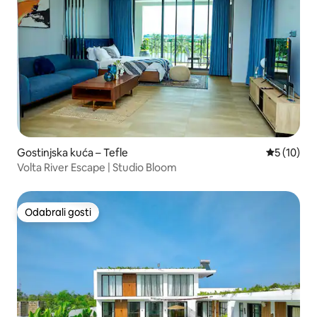
Gostinjska kuća – Tefle
Prosječna 
5 (10)
Volta River Escape | Studio Bloom
Odabrali gosti
Odabrali gosti