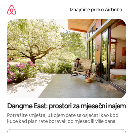
Prijeđi
na
Iznajmite preko Airbnba
sadržaj
Dangme East: prostori za mjesečni najam
Potražite smještaj u kojem ćete se osjećati kao kod
kuće kad planirate boravak od mjesec ili više dana.