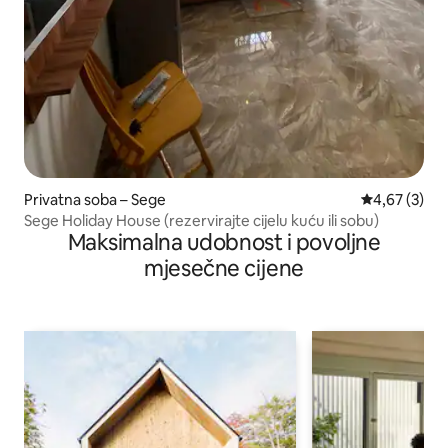
Privatna soba – Sege
Prosječna ocj
4,67 (3)
Sege Holiday House (rezervirajte cijelu kuću ili sobu)
Maksimalna udobnost i povoljne
mjesečne cijene