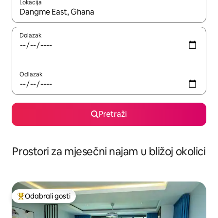
Lokacija
Kada budu dostupni rezultati, moći ćete ih pregledati koristeći
Dolazak
Odlazak
Pretraži
Prostori za mjesečni najam u bližoj okolici
Odabrali gosti
Među najviše rangiranima s oznakom „Odabrali gosti”