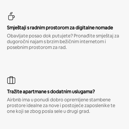
Smještaji s radnim prostorom za digitalne nomade
Obavljate posao dok putujete? Pronađite smještaj za
dugoročni najam s brzim bežičnim internetom i
posebnim prostorom za rad.
Tražite apartmane s dodatnim uslugama?
Airbnb ima u ponudi dobro opremljene stambene
prostore idealne za nove i postojeće zaposlenike te
one koji se zbog posla sele u drugi grad.