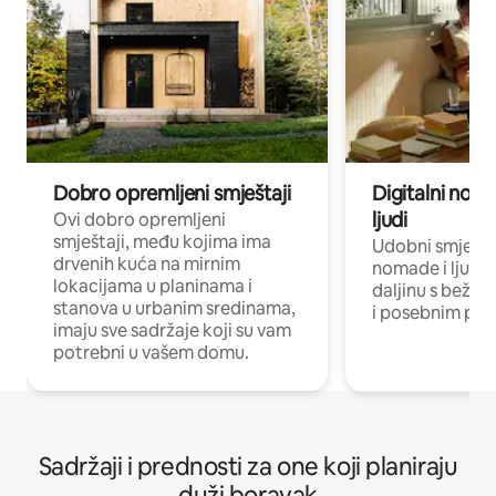
Dobro opremljeni smještaji
Digitalni noma
ljudi
Ovi dobro opremljeni
smještaji, među kojima ima
Udobni smještaj
drvenih kuća na mirnim
nomade i ljude 
lokacijama u planinama i
daljinu s bežič
stanova u urbanim sredinama,
i posebnim pro
imaju sve sadržaje koji su vam
potrebni u vašem domu.
Sadržaji i prednosti za one koji planiraju
duži boravak