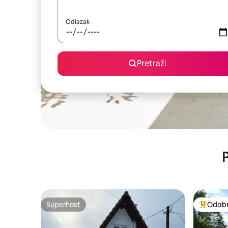
Odlazak
Pretraži
P
Superhost
Odabra
Superhost
Među naj