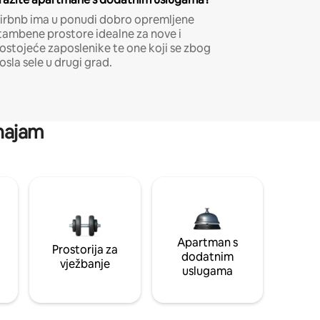
irbnb ima u ponudi dobro opremljene
tambene prostore idealne za nove i
ostojeće zaposlenike te one koji se zbog
osla sele u drugi grad.
 najam
Apartman s
Prostorija za
dodatnim
vježbanje
uslugama