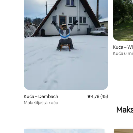
Kuća – Wi
Kuća u mi
Kuća – Dambach
Prosječna ocjena: 4,78/
4,78 (45)
Mala šiljasta kuća
Maks