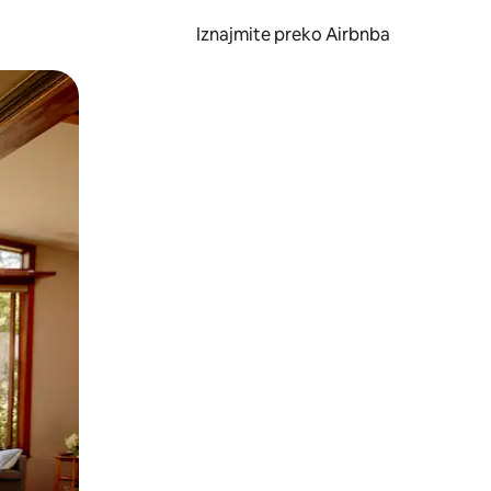
Iznajmite preko Airbnba
li prelaskom prstom po zaslonu.