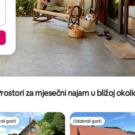
rostori za mjesečni najam u bližoj okoli
li gosti
Odabrali gosti
više rangiranima s oznakom „Odabrali gosti”
Odabrali gosti