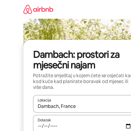
Prijeđi
na
sadržaj
Dambach: prostori za
mjesečni najam
Potražite smještaj u kojem ćete se osjećati k
kod kuće kad planirate boravak od mjesec ili
više dana.
Lokacija
Kada budu dostupni rezultati, moći ćete ih pregle
Dolazak