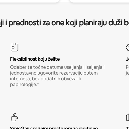
ji i prednosti za one koji planiraju duži 
Fleksibilnost koju želite
J
Odaberite točne datume useljenja i iseljenja i
P
jednostavno ugovorite rezervaciju putem
j
interneta, bez dodatnih obveza ili
papirologije.*
Smještaji s radnim prostorom za digitalne
T