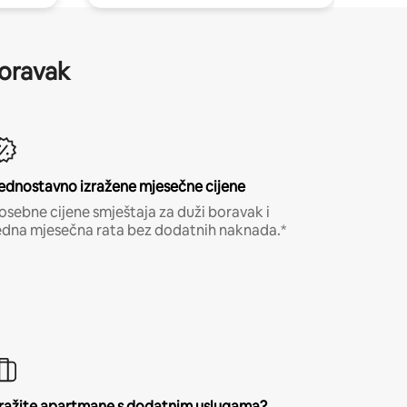
boravak
ednostavno izražene mjesečne cijene
osebne cijene smještaja za duži boravak i
edna mjesečna rata bez dodatnih naknada.*
ražite apartmane s dodatnim uslugama?