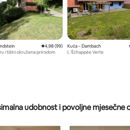
ndstein
Prosječna ocjena: 4,98/5, recenzija: 99
4,98 (99)
Kuća – Dambach
ru i tišini okružena prirodom
L 'Échappée Verte
5, recenzija: 45
imalna udobnost i povoljne mjesečne c