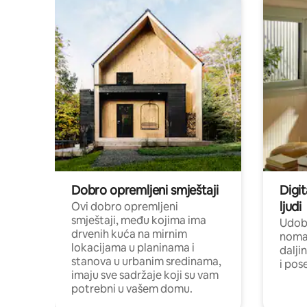
Dobro opremljeni smještaji
Digit
ljudi
Ovi dobro opremljeni
smještaji, među kojima ima
Udobn
drvenih kuća na mirnim
nomad
lokacijama u planinama i
dalji
stanova u urbanim sredinama,
i pos
imaju sve sadržaje koji su vam
potrebni u vašem domu.