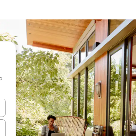
ao
dati koristeći se strelicama prema gore i prema dolje, kao i dodirom i