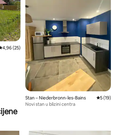
Prosječna ocjena: 4,96/5, recenzija: 25
4,96 (25)
Stan – Niederbronn-les-Bains
Prosječna ocjena: 5
5 (19)
Novi stan u blizini centra
ijene