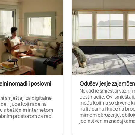
alni nomadi i poslovni
Oduševljenje zajamče
Nekad je smještaj važniji
destinacije. Ovi smještaji
i smještaji za digitalne
među kojima su drvene k
e i ljude koji rade na
na liticama i kuće na bro
nu s bežičnim internetom
mirnom okruženju, obiluj
ebnim prostorom za rad.
jedinstvenim značajkama