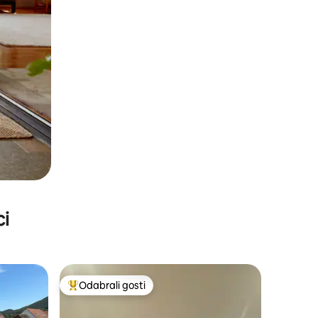
ci
Odabrali gosti
Među najviše rangiranima s oznakom „Odabrali gosti”