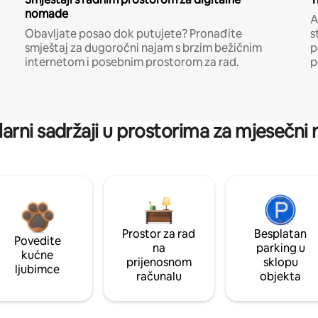
nomade
A
Obavljate posao dok putujete? Pronađite
s
smještaj za dugoročni najam s brzim bežičnim
p
internetom i posebnim prostorom za rad.
p
arni sadržaji u prostorima za mjesečni
Prostor za rad
Besplatan
Povedite
na
parking u
kućne
prijenosnom
sklopu
ljubimce
računalu
objekta