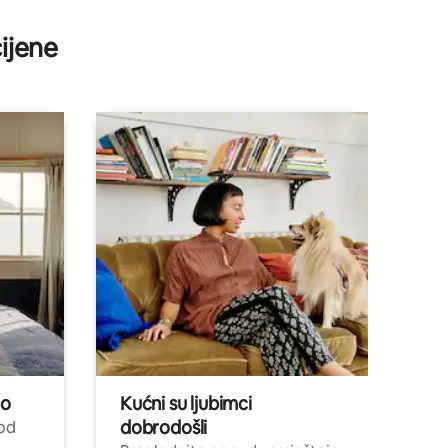
ijene
no
Kućni su ljubimci
dobrodošli
 od
,