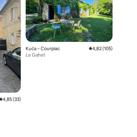
Kuća – Courpiac
Prosječna ocjena: 4,82/
4,82 (105)
Le Gahet
Prosječna ocjena: 4,85/5, recenzija: 33
4,85 (33)