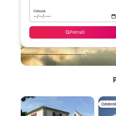
Odlazak
Pretraži
P
Odabrali
Odabrali