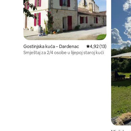
Gostinjska kuća – Dardenac
Prosječna ocjena: 4,92/
4,92 (13)
Smještaj za 2/4 osobe u lijepoj staroj kući