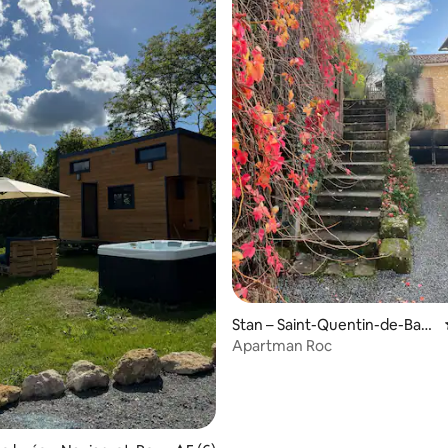
5, recenzija: 13
Stan – Saint-Quentin-de-Baro
n
Apartman Roc