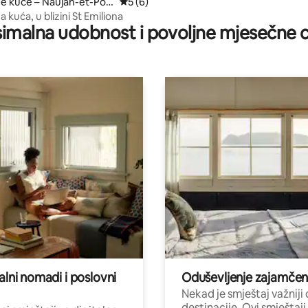
ne kuće – Naujan-et-Pos
Prosječna ocjena: 5/5, recenzija: 6
5 (6)
a kuća, u blizini St Emiliona
imalna udobnost i povoljne mjesečne c
alni nomadi i poslovni
Oduševljenje zajamče
Nekad je smještaj važniji
destinacije. Ovi smještaji