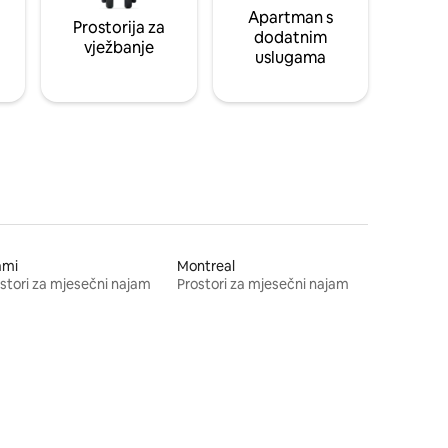
Apartman s
Prostorija za
dodatnim
vježbanje
uslugama
ami
Montreal
stori za mjesečni najam
Prostori za mjesečni najam