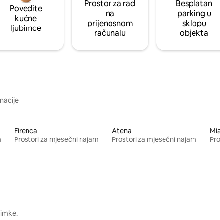
Prostor za rad
Besplatan
Povedite
na
parking u
kućne
prijenosnom
sklopu
ljubimce
računalu
objekta
inacije
Firenca
Atena
Mi
m
Prostori za mjesečni najam
Prostori za mjesečni najam
Pro
nimke.