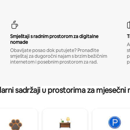
Smještaji s radnim prostorom za digitalne
T
nomade
A
Obavljate posao dok putujete? Pronađite
s
smještaj za dugoročni najam s brzim bežičnim
p
internetom i posebnim prostorom za rad.
p
arni sadržaji u prostorima za mjesečni