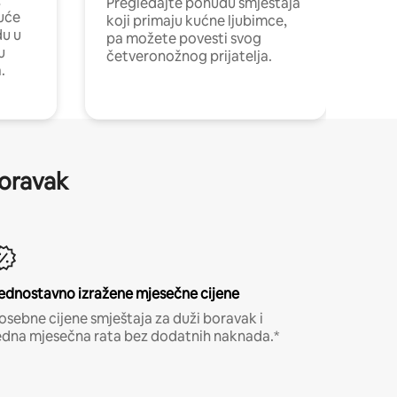
Pregledajte ponudu smještaja
uće
koji primaju kućne ljubimce,
du u
pa možete povesti svog
u
četveronožnog prijatelja.
.
boravak
ednostavno izražene mjesečne cijene
osebne cijene smještaja za duži boravak i
edna mjesečna rata bez dodatnih naknada.*