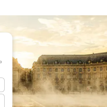
ao
dati koristeći se strelicama prema gore i prema dolje, kao i dodirom i