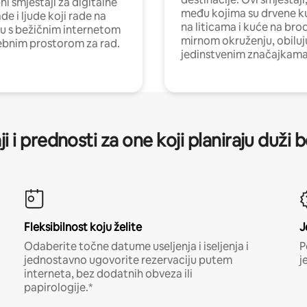
i smještaji za digitalne
među kojima su drvene k
e i ljude koji rade na
na liticama i kuće na bro
nu s bežičnim internetom
mirnom okruženju, obiluj
ebnim prostorom za rad.
jedinstvenim značajkama
ji i prednosti za one koji planiraju duži 
Fleksibilnost koju želite
J
Odaberite točne datume useljenja i iseljenja i
P
jednostavno ugovorite rezervaciju putem
j
interneta, bez dodatnih obveza ili
papirologije.*