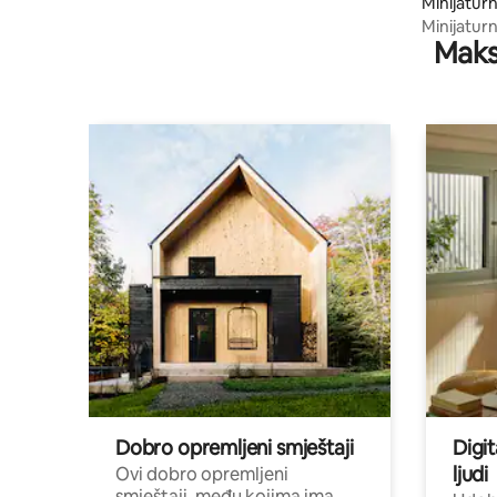
Minijatur
tiac
Minijaturn
Maks
Dobro opremljeni smještaji
Digit
ljudi
Ovi dobro opremljeni
smještaji, među kojima ima