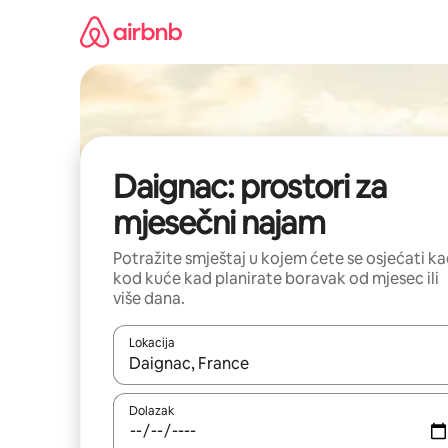
Prijeđi
na
sadržaj
Daignac: prostori za
mjesečni najam
Potražite smještaj u kojem ćete se osjećati k
kod kuće kad planirate boravak od mjesec ili
više dana.
Lokacija
Kada budu dostupni rezultati, moći ćete ih pregle
Dolazak