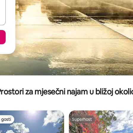
rostori za mjesečni najam u bližoj okoli
 gosti
Superhost
 gosti
Superhost