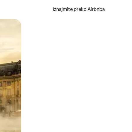
Iznajmite preko Airbnba
li prelaskom prstom po zaslonu.