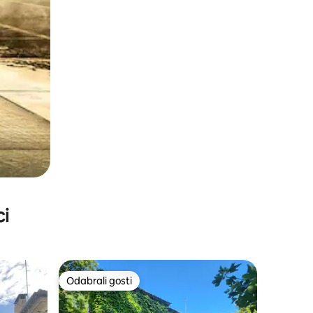
ci
Odabrali gosti
Odabrali gosti