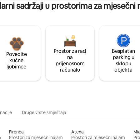
arni sadržaji u prostorima za mjesečni
Prostor za rad
Besplatan
Povedite
na
parking u
kućne
prijenosnom
sklopu
ljubimce
računalu
objekta
inacije
Druge vrste smještaja
Firenca
Atena
Mi
m
Prostori za mjesečni najam
Prostori za mjesečni najam
Pro