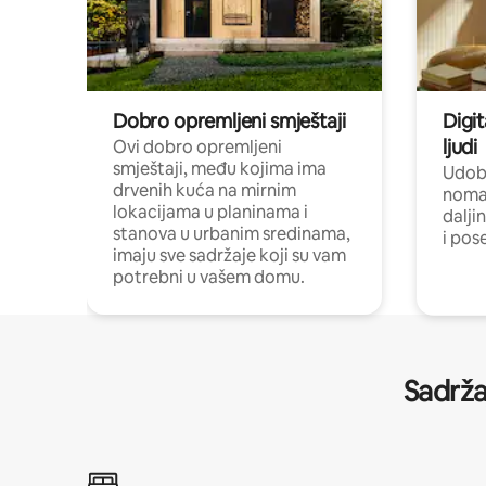
Dobro opremljeni smještaji
Digit
ljudi
Ovi dobro opremljeni
smještaji, među kojima ima
Udobn
drvenih kuća na mirnim
nomad
lokacijama u planinama i
dalji
stanova u urbanim sredinama,
i pos
imaju sve sadržaje koji su vam
potrebni u vašem domu.
Sadrža