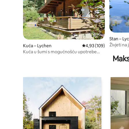
Stan – Ly
Živjeti na
Kuća – Lychen
Prosječna ocjena: 4,93/5
4,93 (109)
Kuća u šumi s mogućnošću upotrebe
Maks
broda i punjačem za električna vozila