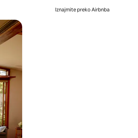
Iznajmite preko Airbnba
li prelaskom prstom po zaslonu.