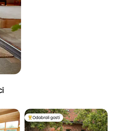
ci
Odabrali gosti
Među najviše rangiranima s oznakom „Odabrali gosti”