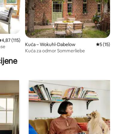
rosječna ocjena: 4,87/5, recenzija: 115
4,87 (115)
Kuća – Wokuhl-Dabelow
Prosječna ocjena: 5
5 (15)
hse
Kuća za odmor Sommerliebe
ijene