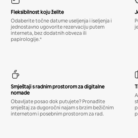
Fleksibilnost koju želite
J
Odaberite točne datume useljenja i iseljenja i
P
jednostavno ugovorite rezervaciju putem
j
interneta, bez dodatnih obveza ili
papirologije.*
Smještaji s radnim prostorom za digitalne
T
nomade
A
Obavljate posao dok putujete? Pronađite
s
smještaj za dugoročni najam s brzim bežičnim
p
internetom i posebnim prostorom za rad.
p