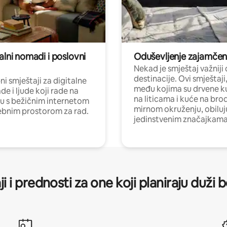
alni nomadi i poslovni
Oduševljenje zajamče
Nekad je smještaj važniji
destinacije. Ovi smještaji
i smještaji za digitalne
među kojima su drvene k
e i ljude koji rade na
na liticama i kuće na bro
nu s bežičnim internetom
mirnom okruženju, obiluj
ebnim prostorom za rad.
jedinstvenim značajkama
ji i prednosti za one koji planiraju duži 