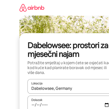
Prijeđi
na
sadržaj
Dabelowsee: prostori za
mjesečni najam
Potražite smještaj u kojem ćete se osjećati k
kod kuće kad planirate boravak od mjesec ili
više dana.
Lokacija
Kada budu dostupni rezultati, moći ćete ih pregle
Dolazak