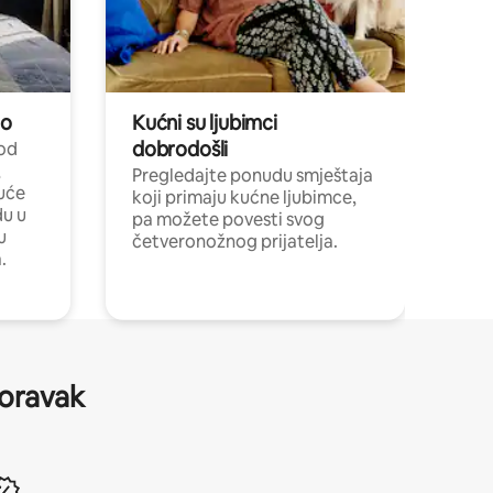
no
Kućni su ljubimci
dobrodošli
 od
,
Pregledajte ponudu smještaja
uće
koji primaju kućne ljubimce,
du u
pa možete povesti svog
u
četveronožnog prijatelja.
.
boravak