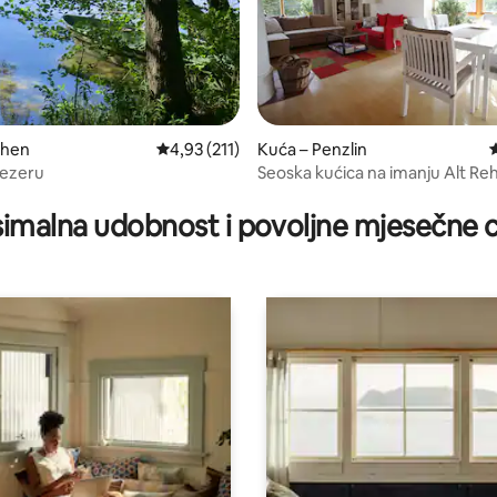
chen
Prosječna ocjena: 4,93/5, recenzija: 211
4,93 (211)
Kuća – Penzlin
P
 jezeru
Seoska kućica na imanju Alt Re
, recenzija: 109
imalna udobnost i povoljne mjesečne c