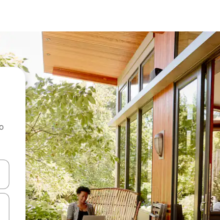
ao
dati koristeći se strelicama prema gore i prema dolje, kao i dodirom i