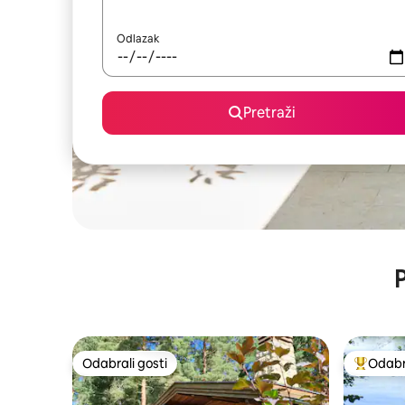
Odlazak
Pretraži
P
Odabrali gosti
Odabra
Odabrali gosti
Među naj