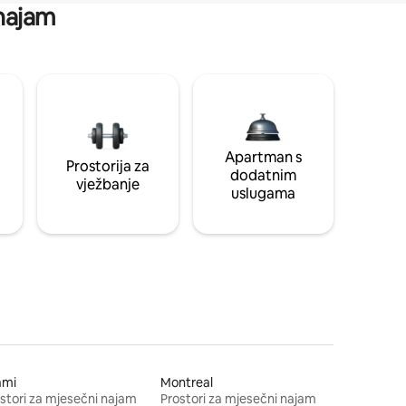
 najam
Apartman s
Prostorija za
dodatnim
vježbanje
uslugama
ami
Montreal
stori za mjesečni najam
Prostori za mjesečni najam