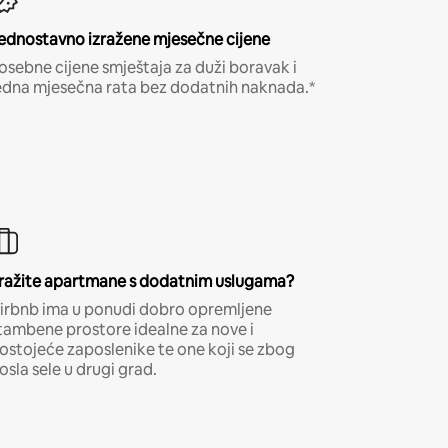
ednostavno izražene mjesečne cijene
osebne cijene smještaja za duži boravak i
edna mjesečna rata bez dodatnih naknada.*
ražite apartmane s dodatnim uslugama?
irbnb ima u ponudi dobro opremljene
tambene prostore idealne za nove i
ostojeće zaposlenike te one koji se zbog
osla sele u drugi grad.