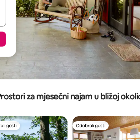
rostori za mjesečni najam u bližoj okoli
li gosti
Odabrali gosti
više rangiranima s oznakom „Odabrali gosti”
Odabrali gosti