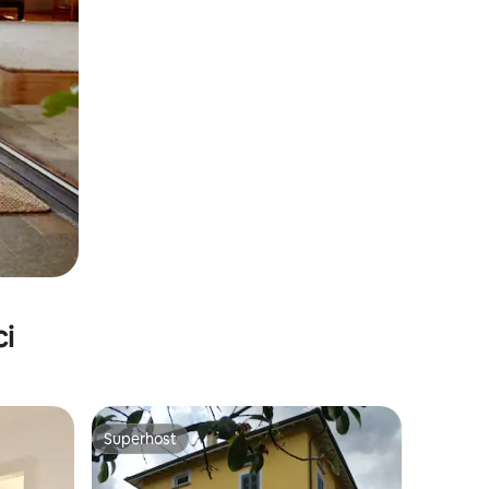
ci
Superhost
nakom „Odabrali gosti”
Superhost