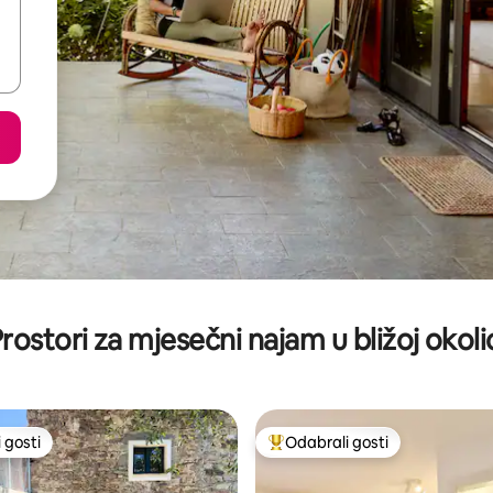
rostori za mjesečni najam u bližoj okoli
 gosti
Odabrali gosti
 gosti
Među najviše rangiranima s oz