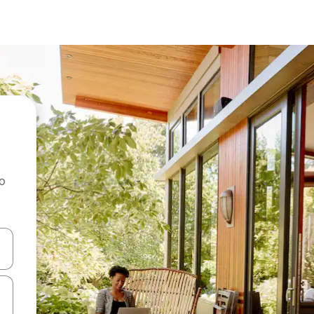
ao
dati koristeći se strelicama prema gore i prema dolje, kao i dodirom i