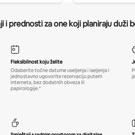
ji i prednosti za one koji planiraju duži 
Fleksibilnost koju želite
J
Odaberite točne datume useljenja i iseljenja i
P
jednostavno ugovorite rezervaciju putem
j
interneta, bez dodatnih obveza ili
papirologije.*
Smještaji s radnim prostorom za digitalne
T