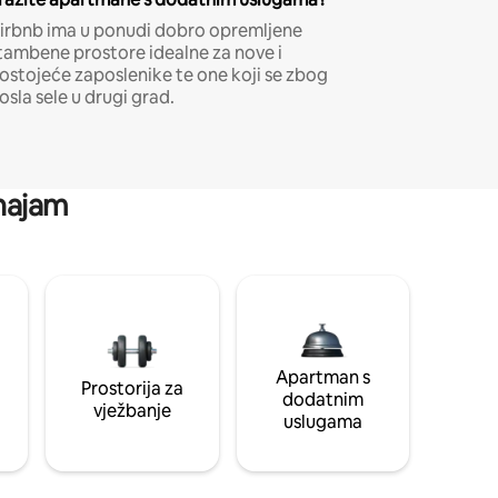
irbnb ima u ponudi dobro opremljene
tambene prostore idealne za nove i
ostojeće zaposlenike te one koji se zbog
osla sele u drugi grad.
 najam
Apartman s
Prostorija za
dodatnim
vježbanje
uslugama