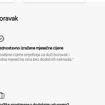
boravak
ednostavno izražene mjesečne cijene
osebne cijene smještaja za duži boravak i
edna mjesečna rata bez dodatnih naknada.*
ražite apartmane s dodatnim uslugama?