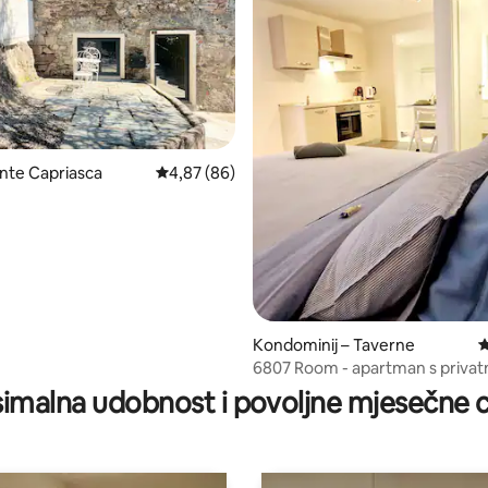
5, recenzija: 50
nte Capriasca
Prosječna ocjena: 4,87/5, recenzija: 86
4,87 (86)
Kondominij – Taverne
P
6807 Room - apartman s privat
parkingom
imalna udobnost i povoljne mjesečne c