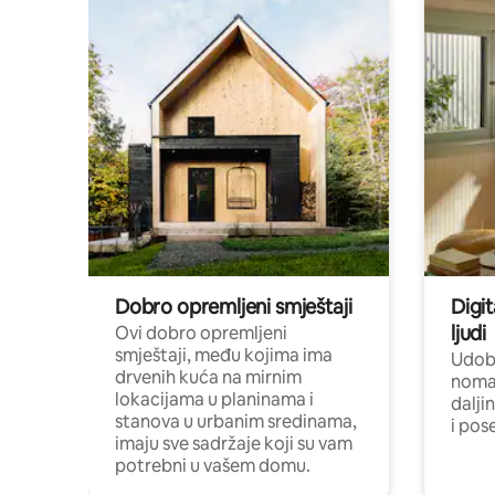
Dobro opremljeni smještaji
Digit
ljudi
Ovi dobro opremljeni
smještaji, među kojima ima
Udobn
drvenih kuća na mirnim
nomad
lokacijama u planinama i
dalji
stanova u urbanim sredinama,
i pos
imaju sve sadržaje koji su vam
potrebni u vašem domu.