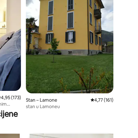
rosječna ocjena: 4,95/5, recenzija: 173
4,95 (173)
Stan – Lamone
Prosječna ocjena: 4,77/
4,77 (161)
nim
stan u Lamoneu
ijene