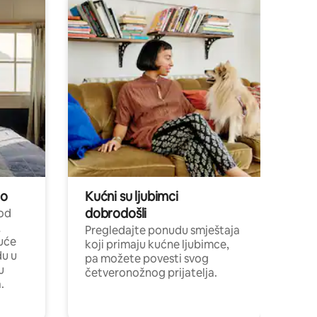
no
Kućni su ljubimci
dobrodošli
 od
,
Pregledajte ponudu smještaja
uće
koji primaju kućne ljubimce,
du u
pa možete povesti svog
u
četveronožnog prijatelja.
.