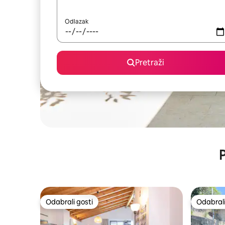
Odlazak
Pretraži
P
Odabrali gosti
Odabrali
Odabrali gosti
Odabrali