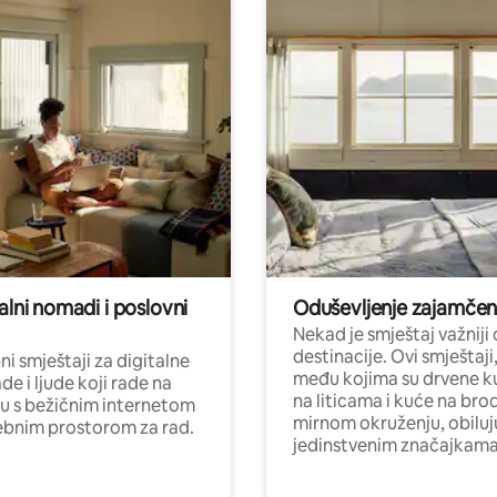
alni nomadi i poslovni
Oduševljenje zajamče
Nekad je smještaj važniji
destinacije. Ovi smještaji
i smještaji za digitalne
među kojima su drvene k
e i ljude koji rade na
na liticama i kuće na bro
nu s bežičnim internetom
mirnom okruženju, obiluj
ebnim prostorom za rad.
jedinstvenim značajkama