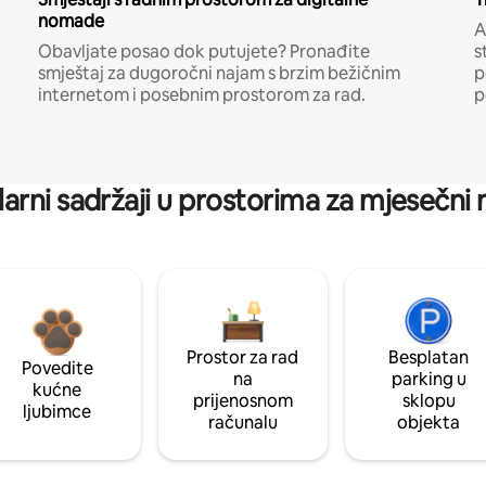
nomade
A
Obavljate posao dok putujete? Pronađite
s
smještaj za dugoročni najam s brzim bežičnim
p
internetom i posebnim prostorom za rad.
p
arni sadržaji u prostorima za mjesečni
Prostor za rad
Besplatan
Povedite
na
parking u
kućne
prijenosnom
sklopu
ljubimce
računalu
objekta