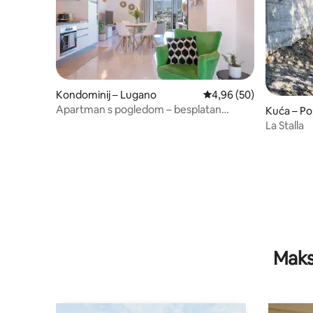
Kondominij – Lugano
Prosječna ocjena: 4,96/
4,96 (50)
Apartman s pogledom – besplatan
Kuća – Po
parking – App Aurora Lugano
La Stalla
Maks