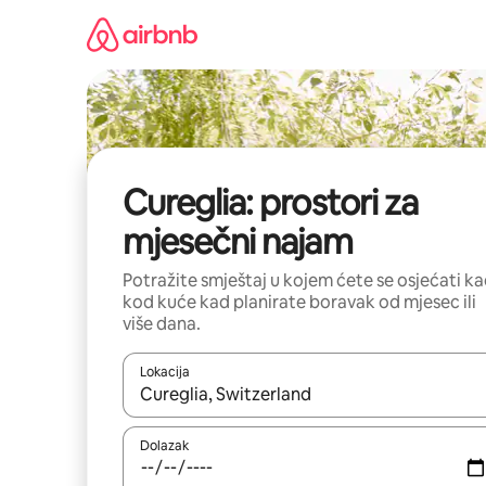
Prijeđi
na
sadržaj
Cureglia: prostori za
mjesečni najam
Potražite smještaj u kojem ćete se osjećati k
kod kuće kad planirate boravak od mjesec ili
više dana.
Lokacija
Kada budu dostupni rezultati, moći ćete ih pregle
Dolazak