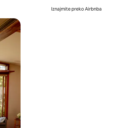
Iznajmite preko Airbnba
li prelaskom prstom po zaslonu.