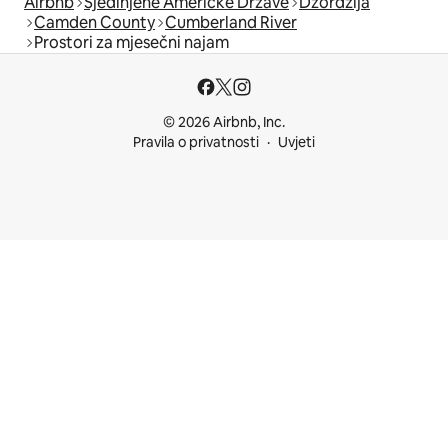
Airbnb
Sjedinjene Američke Države
Džordžija
Camden County
Cumberland River
Prostori za mjesečni najam
© 2026 Airbnb, Inc.
Pravila o privatnosti
Uvjeti