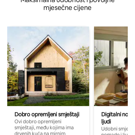
mjesečne cijene
Dobro opremljeni smještaji
Digitalni noma
ljudi
Ovi dobro opremljeni
smještaji, među kojima ima
Udobni smještaj
drvenih kuća na mirnim
nomade i ljude 