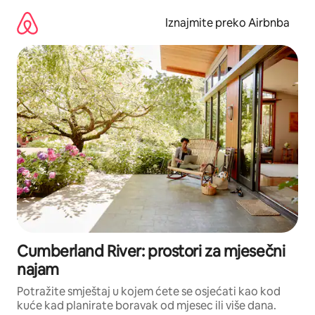
Prijeđi
na
Iznajmite preko Airbnba
sadržaj
Cumberland River: prostori za mjesečni
najam
Potražite smještaj u kojem ćete se osjećati kao kod
kuće kad planirate boravak od mjesec ili više dana.