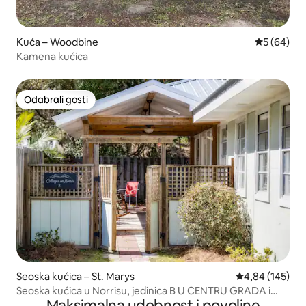
Kuća – Woodbine
Prosječna o
5 (64)
Kamena kućica
Odabrali gosti
Odabrali gosti
Seoska kućica – St. Marys
Prosječna ocjen
4,84 (145)
Seoska kućica u Norrisu, jedinica B U CENTRU GRADA i
Maksimalna udobnost i povoljne
PRIKLADNA ZA KUĆNE LJUBIMCE