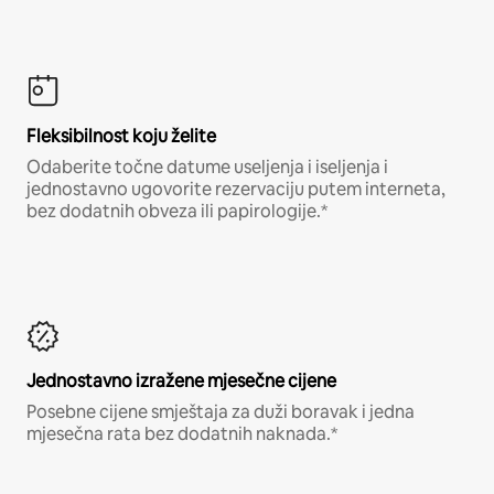
Fleksibilnost koju želite
Odaberite točne datume useljenja i iseljenja i
jednostavno ugovorite rezervaciju putem interneta,
bez dodatnih obveza ili papirologije.*
Jednostavno izražene mjesečne cijene
Posebne cijene smještaja za duži boravak i jedna
mjesečna rata bez dodatnih naknada.*