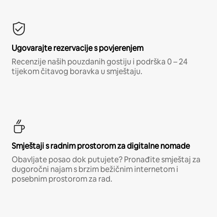
Ugovarajte rezervacije s povjerenjem
Recenzije naših pouzdanih gostiju i podrška 0 – 24
tijekom čitavog boravka u smještaju.
Smještaji s radnim prostorom za digitalne nomade
Obavljate posao dok putujete? Pronađite smještaj za
dugoročni najam s brzim bežičnim internetom i
posebnim prostorom za rad.