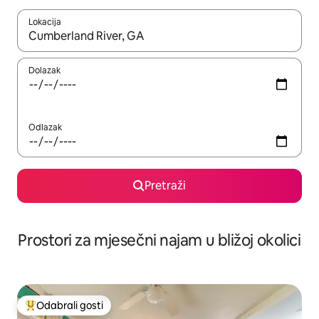
Lokacija
Kada budu dostupni rezultati, moći ćete ih pregledati koristeći
Dolazak
Odlazak
Pretraži
Prostori za mjesečni najam u bližoj okolici
Odabrali gosti
Među najviše rangiranima s oznakom „Odabrali gosti”