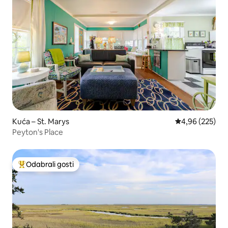
Kuća – St. Marys
Prosječna ocjen
4,96 (225)
Peyton's Place
Odabrali gosti
Među najviše rangiranima s oznakom „Odabrali gosti”