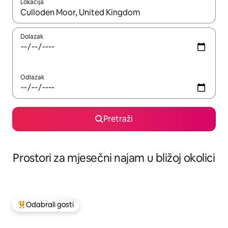
Lokacija
Kada budu dostupni rezultati, moći ćete ih pregledati koristeći
Dolazak
Odlazak
Pretraži
Prostori za mjesečni najam u bližoj okolici
Odabrali gosti
Među najviše rangiranima s oznakom „Odabrali gosti”