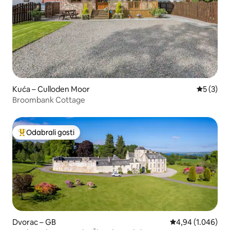
Kuća – Culloden Moor
Prosječna
5 (3)
Broombank Cottage
Odabrali gosti
Među najviše rangiranima s oznakom „Odabrali gosti”
Dvorac – GB
Prosječna ocjena:
4,94 (1.046)