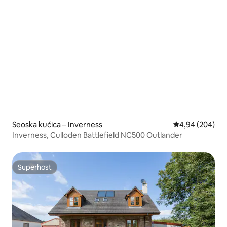
Seoska kućica – Inverness
Prosječna ocjen
4,94 (204)
Inverness, Culloden Battlefield NC500 Outlander
Superhost
Superhost