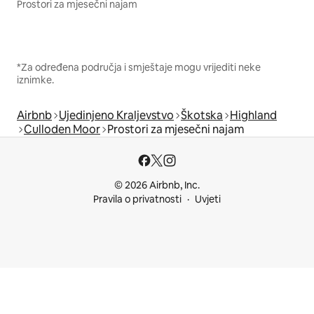
Prostori za mjesečni najam
*Za određena područja i smještaje mogu vrijediti neke
iznimke.
Airbnb
Ujedinjeno Kraljevstvo
Škotska
Highland
Culloden Moor
Prostori za mjesečni najam
© 2026 Airbnb, Inc.
Pravila o privatnosti
Uvjeti