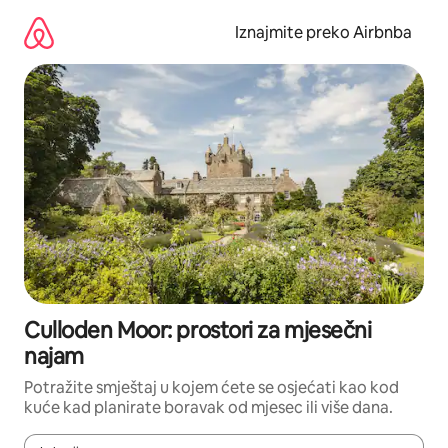
Prijeđi
na
Iznajmite preko Airbnba
sadržaj
Culloden Moor: prostori za mjesečni
najam
Potražite smještaj u kojem ćete se osjećati kao kod
kuće kad planirate boravak od mjesec ili više dana.