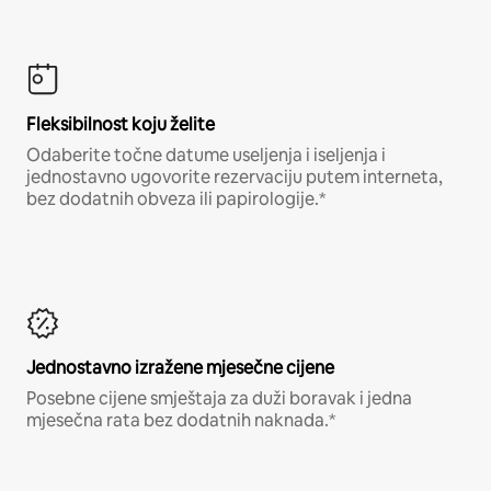
Fleksibilnost koju želite
Odaberite točne datume useljenja i iseljenja i
jednostavno ugovorite rezervaciju putem interneta,
bez dodatnih obveza ili papirologije.*
Jednostavno izražene mjesečne cijene
Posebne cijene smještaja za duži boravak i jedna
mjesečna rata bez dodatnih naknada.*