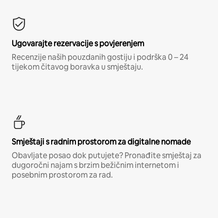
Ugovarajte rezervacije s povjerenjem
Recenzije naših pouzdanih gostiju i podrška 0 – 24
tijekom čitavog boravka u smještaju.
Smještaji s radnim prostorom za digitalne nomade
Obavljate posao dok putujete? Pronađite smještaj za
dugoročni najam s brzim bežičnim internetom i
posebnim prostorom za rad.