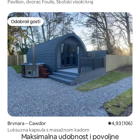
Pavilion, dvorac Foulis, Škotski visoki kraj
Odabrali gosti
Odabrali gosti
Brvnara – Cawdor
Prosječna ocjen
4,93 (106)
Luksuzna kapsula s masažnom kadom
Maksimalna udobnost i povoljne