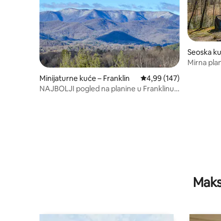
Seoska ku
Mirna pla
Minijaturne kuće – Franklin
Prosječna ocjena: 4,99/5
4,99 (147)
NAJBOLJI pogled na planine u Franklinu!
*Nova minijaturna kuća!*
Maks