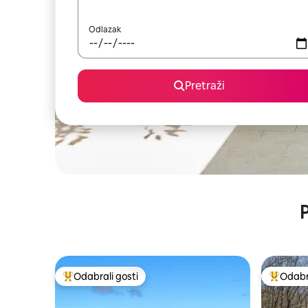
Odlazak
Pretraži
P
Odabrali gosti
Odabra
Među najviše rangiranima s oznakom „Odabrali gosti”
Među naj