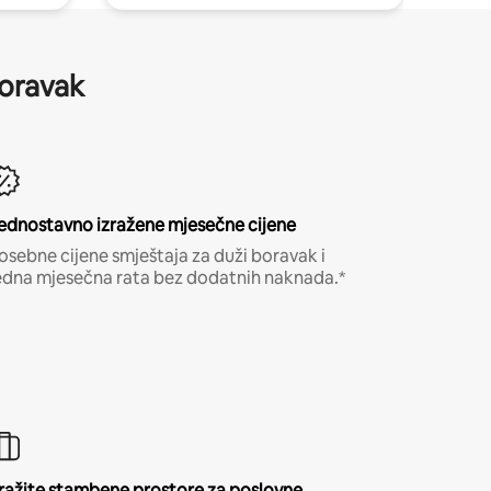
boravak
ednostavno izražene mjesečne cijene
osebne cijene smještaja za duži boravak i
edna mjesečna rata bez dodatnih naknada.*
ražite stambene prostore za poslovne