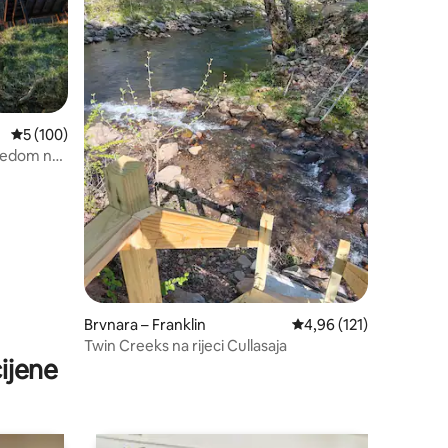
Prosječna ocjena: 5/5, recenzija: 100
5 (100)
gledom na
Brvnara – Franklin
Prosječna ocjena: 4,96/
4,96 (121)
Twin Creeks na rijeci Cullasaja
ijene