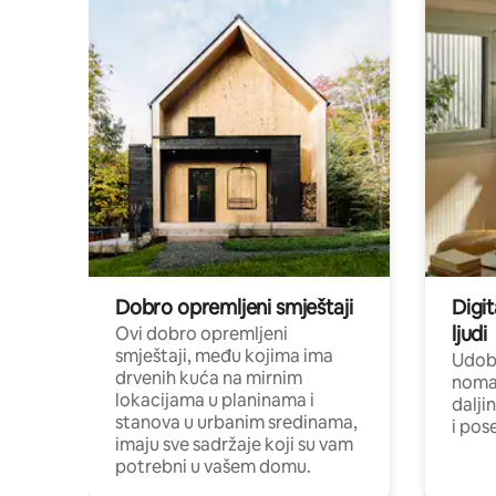
Dobro opremljeni smještaji
Digit
ljudi
Ovi dobro opremljeni
smještaji, među kojima ima
Udobn
drvenih kuća na mirnim
nomad
lokacijama u planinama i
dalji
stanova u urbanim sredinama,
i pos
imaju sve sadržaje koji su vam
potrebni u vašem domu.