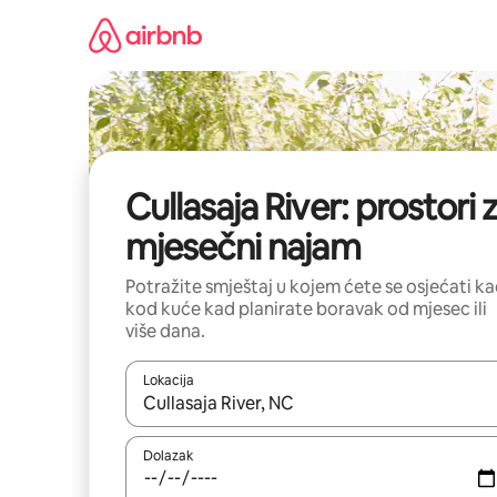
Prijeđi
na
sadržaj
Cullasaja River: prostori 
mjesečni najam
Potražite smještaj u kojem ćete se osjećati k
kod kuće kad planirate boravak od mjesec ili
više dana.
Lokacija
Kada budu dostupni rezultati, moći ćete ih pregle
Dolazak