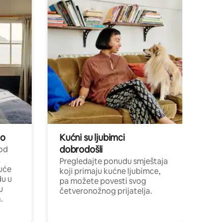
no
Kućni su ljubimci
dobrodošli
 od
,
Pregledajte ponudu smještaja
uće
koji primaju kućne ljubimce,
du u
pa možete povesti svog
u
četveronožnog prijatelja.
.