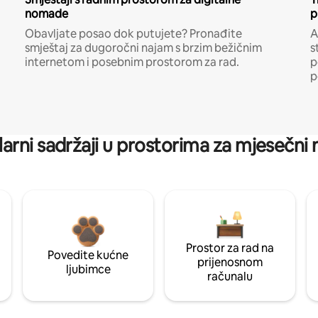
nomade
p
Obavljate posao dok putujete? Pronađite
A
smještaj za dugoročni najam s brzim bežičnim
s
internetom i posebnim prostorom za rad.
p
p
arni sadržaji u prostorima za mjesečni
Prostor za rad na
Povedite kućne
prijenosnom
ljubimce
računalu