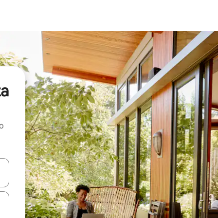
za
ao
dati koristeći se strelicama prema gore i prema dolje, kao i dodirom i