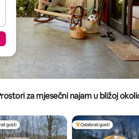
rostori za mjesečni najam u bližoj okoli
li gosti
Odabrali gosti
više rangiranima s oznakom „Odabrali gosti”
Među najviše rangiranima s oz