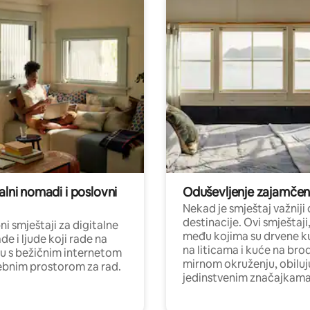
alni nomadi i poslovni
Oduševljenje zajamče
Nekad je smještaj važniji
destinacije. Ovi smještaji
i smještaji za digitalne
među kojima su drvene k
e i ljude koji rade na
na liticama i kuće na bro
nu s bežičnim internetom
mirnom okruženju, obiluj
ebnim prostorom za rad.
jedinstvenim značajkama