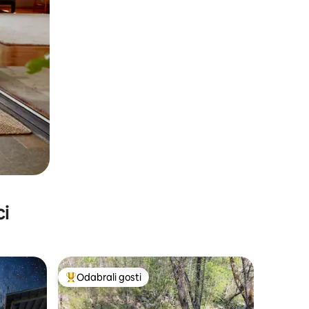
ci
Odabrali gosti
nakom „Odabrali gosti”
Među najviše rangiranima s oznakom „Odabrali gosti”