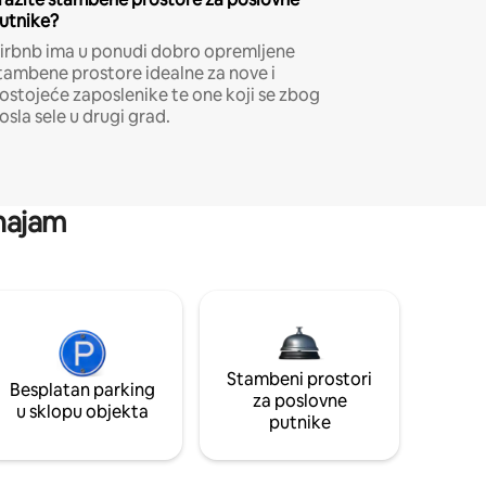
utnike?
irbnb ima u ponudi dobro opremljene
tambene prostore idealne za nove i
ostojeće zaposlenike te one koji se zbog
osla sele u drugi grad.
 najam
Stambeni prostori
Besplatan parking
za poslovne
u sklopu objekta
putnike