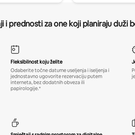
ji i prednosti za one koji planiraju duži 
Fleksibilnost koju želite
J
Odaberite točne datume useljenja i iseljenja i
P
jednostavno ugovorite rezervaciju putem
j
interneta, bez dodatnih obveza ili
papirologije.*
Smještaji s radnim prostorom za digitalne
T