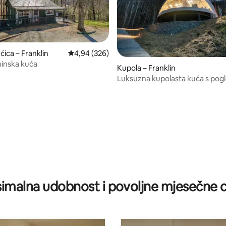
ćica – Franklin
Prosječna ocjena: 4,94/5, recenzija: 326
4,94 (326)
ninska kuća
Kupola – Franklin
Luksuzna kupolasta kuća s po
, recenzija: 147
planine
imalna udobnost i povoljne mjesečne c