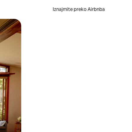
Iznajmite preko Airbnba
li prelaskom prstom po zaslonu.