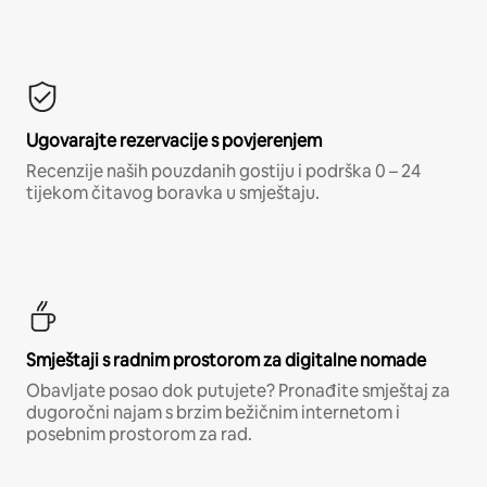
Ugovarajte rezervacije s povjerenjem
Recenzije naših pouzdanih gostiju i podrška 0 – 24
tijekom čitavog boravka u smještaju.
Smještaji s radnim prostorom za digitalne nomade
Obavljate posao dok putujete? Pronađite smještaj za
dugoročni najam s brzim bežičnim internetom i
posebnim prostorom za rad.