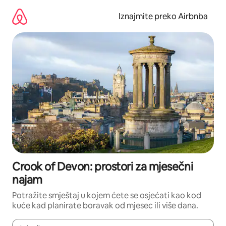
Prijeđi
na
Iznajmite preko Airbnba
sadržaj
Crook of Devon: prostori za mjesečni
najam
Potražite smještaj u kojem ćete se osjećati kao kod
kuće kad planirate boravak od mjesec ili više dana.