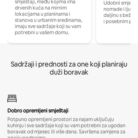
smještaji, među kojima ima
Udobni smještaj
drvenih kuća na mirnim
nomade i ljude 
lokacijama u planinama i
daljinu s bežič
stanova u urbanim sredinama,
i posebnim pro
imaju sve sadržaje koji su vam
potrebni u vašem domu.
Sadržaji i prednosti za one koji planiraju
duži boravak
Dobro opremljeni smještaji
Potpuno opremljeni prostori za najam uključuju
kuhinju i sve sadržaje koji su vam potrebni za ugodan
boravak od mjesec ili više dana. Savršena zamjena za
opciju podnajma.