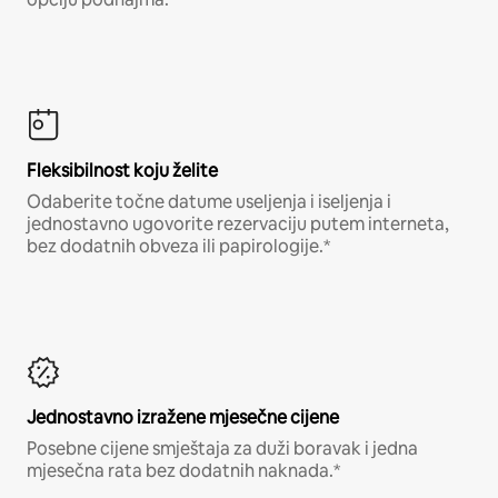
Fleksibilnost koju želite
Odaberite točne datume useljenja i iseljenja i
jednostavno ugovorite rezervaciju putem interneta,
bez dodatnih obveza ili papirologije.*
Jednostavno izražene mjesečne cijene
Posebne cijene smještaja za duži boravak i jedna
mjesečna rata bez dodatnih naknada.*