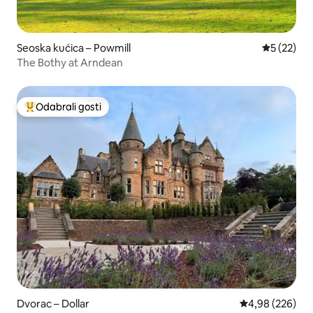
Seoska kućica – Powmill
Prosječna 
5 (22)
The Bothy at Arndean
Odabrali gosti
Među najviše rangiranima s oznakom „Odabrali gosti”
Dvorac – Dollar
Prosječna ocjen
4,98 (226)