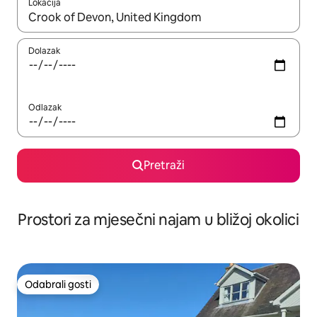
Lokacija
Kada budu dostupni rezultati, moći ćete ih pregledati koristeći
Dolazak
Odlazak
Pretraži
Prostori za mjesečni najam u bližoj okolici
Odabrali gosti
Odabrali gosti