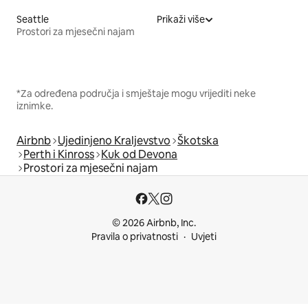
Seattle
Prikaži više
Prostori za mjesečni najam
*Za određena područja i smještaje mogu vrijediti neke
iznimke.
Airbnb
Ujedinjeno Kraljevstvo
Škotska
Perth i Kinross
Kuk od Devona
Prostori za mjesečni najam
© 2026 Airbnb, Inc.
Pravila o privatnosti
Uvjeti