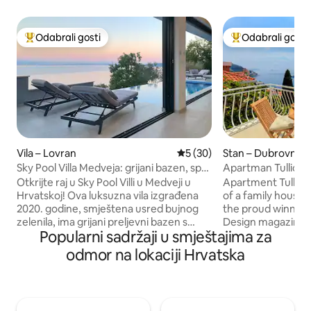
Odabrali gosti
Odabrali gosti
Među najviše rangiranima s oznakom „Odabrali gosti”
Među najviše ran
Vila – Lovran
Prosječna ocjena: 5/5, recen
5 (30)
Stan – Dubrovnik
Sky Pool Villa Medveja: grijani bazen, spa,
Apartman Tullio
pogled na more
Otkrijte raj u Sky Pool Villi u Medveji u
Apartment Tullio, 
Hrvatskoj! Ova luksuzna vila izgrađena
of a family house 
2020. godine, smještena usred bujnog
the proud winner
zelenila, ima grijani preljevni bazen s
Design magazine 's award 
Popularni sadržaji u smještajima za
prekrasnim pogledom na zaljev
Attic Apartment in
Quarnaro. Uživajte u masažnoj kadi,
Iznimno smo ponos
odmor na lokaciji Hrvatska
sauni i roštilju na otvorenom na
postignuće jer se 
prostranoj terasi i privatnom vrtu.
(ad)pothvatu u ko
Unutra uživajte u najsuvremenijoj kuhinji,
svoje vizije i deko
udobnom dnevnom boravku s HD
ikakve stručne pom