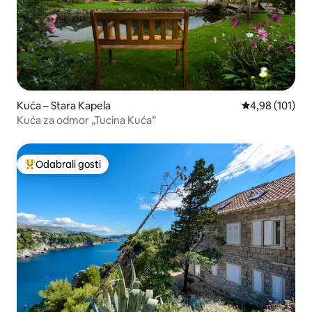
Kuća – Stara Kapela
Prosječna ocjen
4,98 (101)
Kuća za odmor „Tucina Kuća”
Odabrali gosti
Među najviše rangiranima s oznakom „Odabrali gosti”