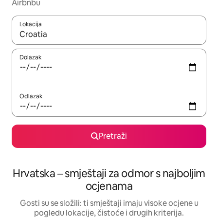
Airbnbu
Lokacija
Kada budu dostupni rezultati, moći ćete ih pregledati koristeći
Dolazak
Odlazak
Pretraži
Hrvatska – smještaji za odmor s najboljim
ocjenama
Gosti su se složili: ti smještaji imaju visoke ocjene u
pogledu lokacije, čistoće i drugih kriterija.