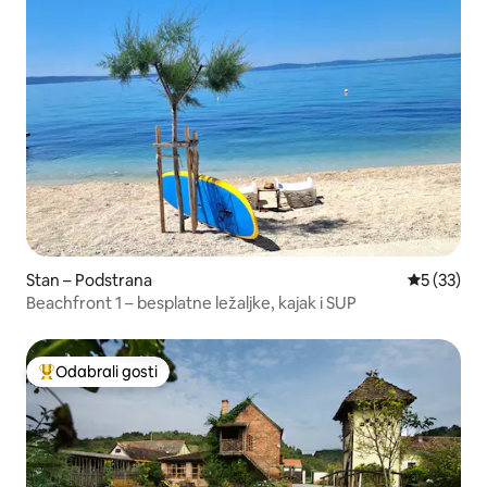
Stan – Podstrana
Prosječna 
5 (33)
Beachfront 1 – besplatne ležaljke, kajak i SUP
Odabrali gosti
Među najviše rangiranima s oznakom „Odabrali gosti”