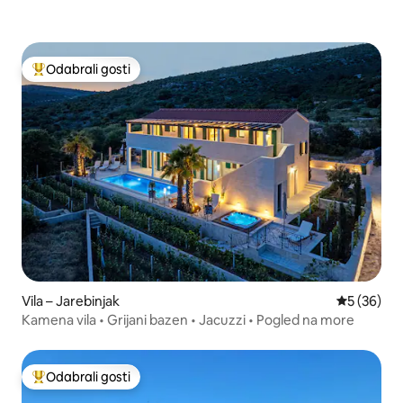
Odabrali gosti
Među najviše rangiranima s oznakom „Odabrali gosti”
Vila – Jarebinjak
Prosječna o
5 (36)
Kamena vila • Grijani bazen • Jacuzzi • Pogled na more
Odabrali gosti
Među najviše rangiranima s oznakom „Odabrali gosti”