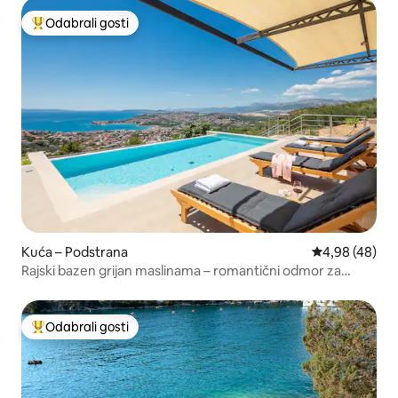
Odabrali gosti
Među najviše rangiranima s oznakom „Odabrali gosti”
Kuća – Podstrana
Prosječna ocje
4,98 (48)
Rajski bazen grijan maslinama – romantični odmor za
dvoje
Odabrali gosti
Među najviše rangiranima s oznakom „Odabrali gosti”