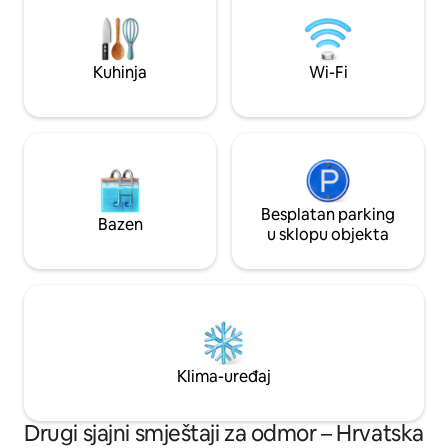
televizorom od 70 inča i dvije elegantne
našeg prostora. Uživajte u svom drugom
spavaće sobe. Svaki trenutak ovdje
domu, a mi smo t
obećava mir i nezaboravne uspomene.
srdačno gostoprim
Rezervirajte odmah za vrhunski bijeg!
da vaš odmor bud
Kuhinja
Wi-Fi
Besplatan parking
Bazen
u sklopu objekta
Klima-uređaj
Drugi sjajni smještaji za odmor – Hrvatska