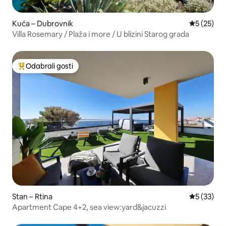
Kuća – Dubrovnik
Prosječna 
5 (25)
Villa Rosemary / Plaža i more / U blizini Starog grada
Odabrali gosti
Među najviše rangiranima s oznakom „Odabrali gosti”
Stan – Rtina
Prosječna 
5 (33)
Apartment Cape 4+2, sea view:yard&jacuzzi