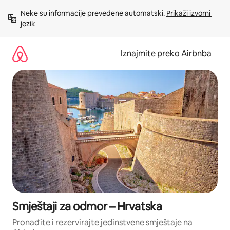
Prijeđi
Neke su informacije prevedene automatski. 
Prikaži izvorni 
na
jezik
sadržaj
Iznajmite preko Airbnba
Smještaji za odmor – Hrvatska
Pronađite i rezervirajte jedinstvene smještaje na