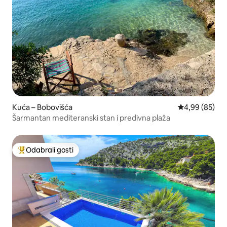
Kuća – Bobovišća
Prosječna ocje
4,99 (85)
Šarmantan mediteranski stan i predivna plaža
Odabrali gosti
Među najviše rangiranima s oznakom „Odabrali gosti”