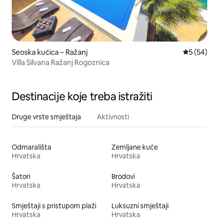
Seoska kućica – Ražanj
Prosječna o
5 (54)
Villa Silvana Ražanj Rogoznica
Destinacije koje treba istražiti
Druge vrste smještaja
Aktivnosti
Odmarališta
Zemljane kuće
Hrvatska
Hrvatska
Šatori
Brodovi
Hrvatska
Hrvatska
Smještaji s pristupom plaži
Luksuzni smještaji
Hrvatska
Hrvatska