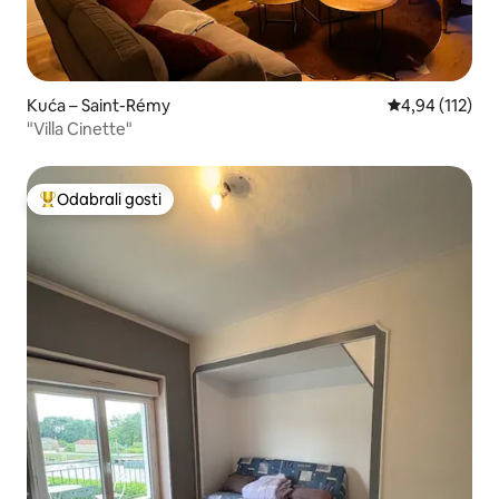
Kuća – Saint-Rémy
Prosječna ocjen
4,94 (112)
"Villa Cinette"
Odabrali gosti
Među najviše rangiranima s oznakom „Odabrali gosti”