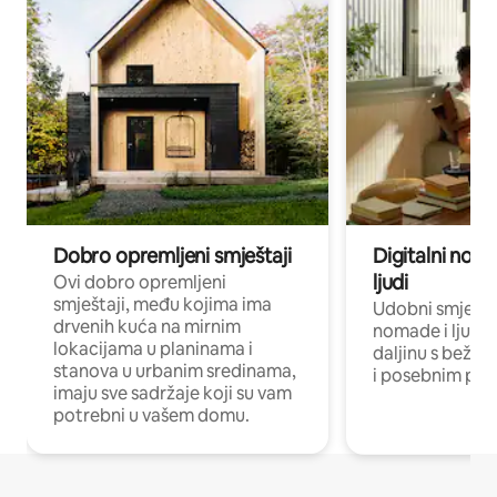
Dobro opremljeni smještaji
Digitalni noma
ljudi
Ovi dobro opremljeni
smještaji, među kojima ima
Udobni smještaj
drvenih kuća na mirnim
nomade i ljude 
lokacijama u planinama i
daljinu s bežič
stanova u urbanim sredinama,
i posebnim pro
imaju sve sadržaje koji su vam
potrebni u vašem domu.