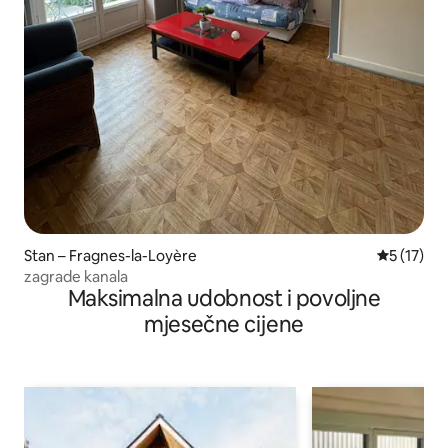
Stan – Fragnes-la-Loyère
Prosječna 
5 (17)
zagrade kanala
Maksimalna udobnost i povoljne
mjesečne cijene