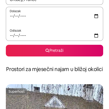
Dolazak
Odlazak
Pretraži
Prostori za mjesečni najam u bližoj okolici
Superhost
Superhost