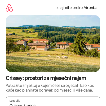
Prijeđi
na
Iznajmite preko Airbnba
sadržaj
Crissey: prostori za mjesečni najam
Potražite smještaj u kojem ćete se osjećati kao kod
kuće kad planirate boravak od mjesec ili više dana.
Lokacija
Kada budu dostupni rezultati, moći ćete ih pregledati koristeći