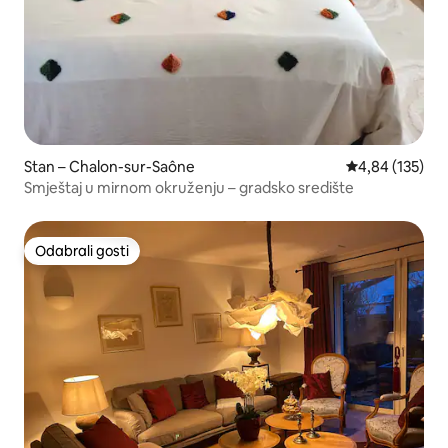
Stan – Chalon-sur-Saône
Prosječna ocjen
4,84 (135)
Smještaj u mirnom okruženju – gradsko središte
Odabrali gosti
Odabrali gosti