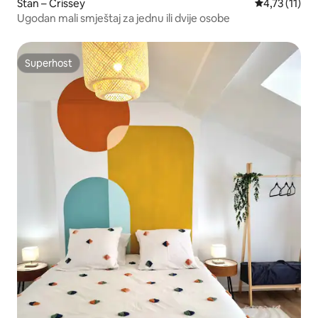
Stan – Crissey
Prosječna ocj
4,73 (11)
Ugodan mali smještaj za jednu ili dvije osobe
Superhost
Superhost