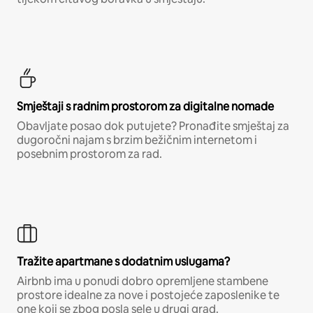
Smještaji s radnim prostorom za digitalne nomade
Obavljate posao dok putujete? Pronađite smještaj za
dugoročni najam s brzim bežičnim internetom i
posebnim prostorom za rad.
Tražite apartmane s dodatnim uslugama?
Airbnb ima u ponudi dobro opremljene stambene
prostore idealne za nove i postojeće zaposlenike te
one koji se zbog posla sele u drugi grad.