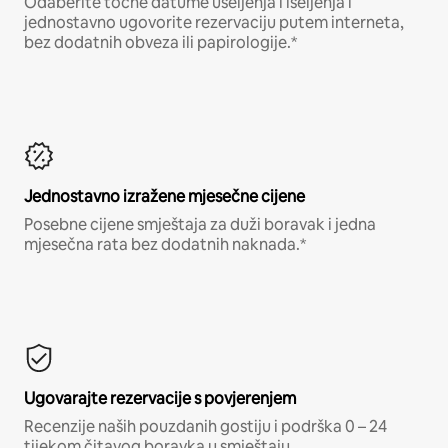
Odaberite točne datume useljenja i iseljenja i
jednostavno ugovorite rezervaciju putem interneta,
bez dodatnih obveza ili papirologije.*
Jednostavno izražene mjesečne cijene
Posebne cijene smještaja za duži boravak i jedna
mjesečna rata bez dodatnih naknada.*
Ugovarajte rezervacije s povjerenjem
Recenzije naših pouzdanih gostiju i podrška 0 – 24
tijekom čitavog boravka u smještaju.