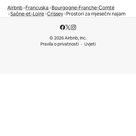
Airbnb
Francuska
Bourgogne-Franche-Comté
Saône-et-Loire
Crissey
Prostori za mjesečni najam
© 2026 Airbnb, Inc.
Pravila o privatnosti
Uvjeti