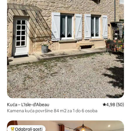
Kuća – L'Isle-d'Abeau
Prosječna ocje
4,98 (50)
Kamena kuća površine 84 m2 za 1 do 6 osoba
Odabrali gosti