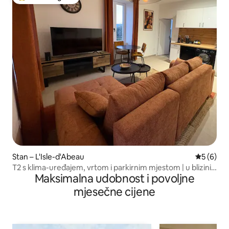
Među najviše rangiranima s oznakom „Odabrali gosti”
Stan – L'Isle-d'Abeau
Prosječna
5 (6)
T2 s klima-uređajem, vrtom i parkirnim mjestom | u blizini
Maksimalna udobnost i povoljne
Lyona
mjesečne cijene