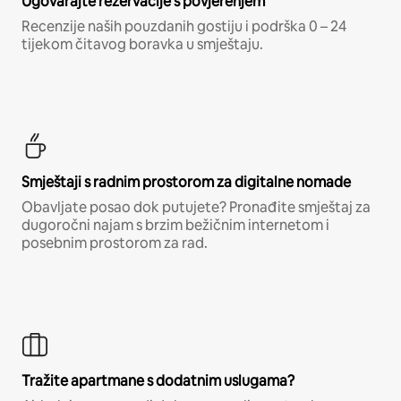
Ugovarajte rezervacije s povjerenjem
Recenzije naših pouzdanih gostiju i podrška 0 – 24
tijekom čitavog boravka u smještaju.
Smještaji s radnim prostorom za digitalne nomade
Obavljate posao dok putujete? Pronađite smještaj za
dugoročni najam s brzim bežičnim internetom i
posebnim prostorom za rad.
Tražite apartmane s dodatnim uslugama?