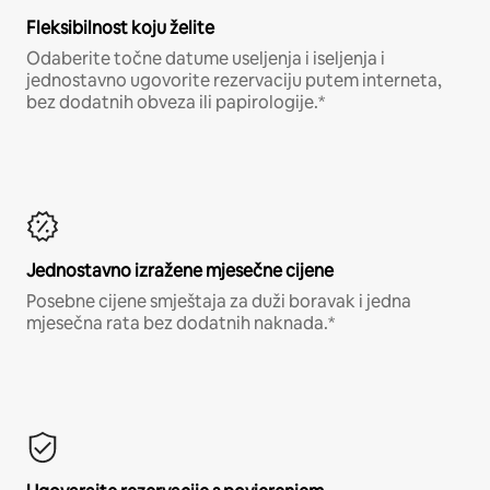
Fleksibilnost koju želite
Odaberite točne datume useljenja i iseljenja i
jednostavno ugovorite rezervaciju putem interneta,
bez dodatnih obveza ili papirologije.*
Jednostavno izražene mjesečne cijene
Posebne cijene smještaja za duži boravak i jedna
mjesečna rata bez dodatnih naknada.*