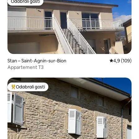
Odabrali gosti
Odabrali gosti
Stan – Saint-Agnin-sur-Bion
Prosječna ocje
4,9 (109)
Appartement T3
Odabrali gosti
Među najviše rangiranima s oznakom „Odabrali gosti”