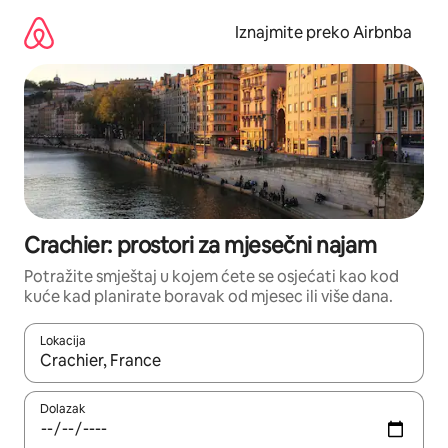
Prijeđi
na
Iznajmite preko Airbnba
sadržaj
Crachier: prostori za mjesečni najam
Potražite smještaj u kojem ćete se osjećati kao kod
kuće kad planirate boravak od mjesec ili više dana.
Lokacija
Kada budu dostupni rezultati, moći ćete ih pregledati koristeći
Dolazak