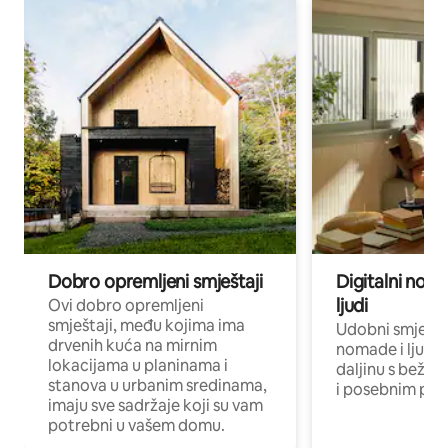
Dobro opremljeni smještaji
Digitalni noma
ljudi
Ovi dobro opremljeni
smještaji, među kojima ima
Udobni smještaj
drvenih kuća na mirnim
nomade i ljude 
lokacijama u planinama i
daljinu s bežič
stanova u urbanim sredinama,
i posebnim pro
imaju sve sadržaje koji su vam
potrebni u vašem domu.