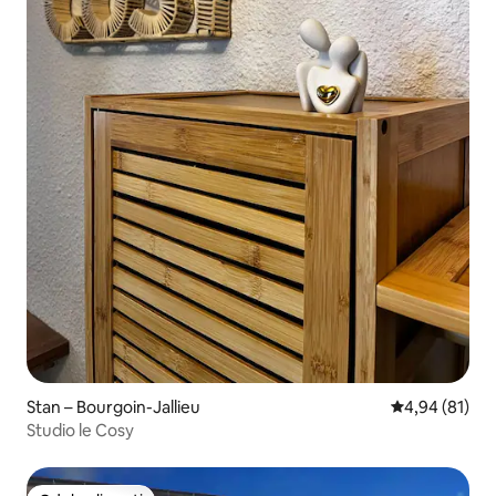
Stan – Bourgoin-Jallieu
Prosječna ocje
4,94 (81)
Studio le Cosy