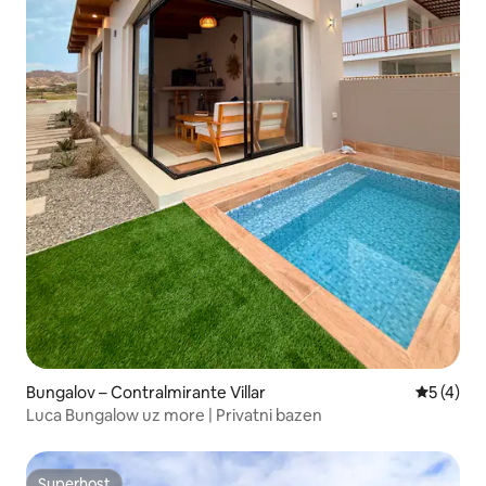
Bungalov – Contralmirante Villar
Prosječna
5 (4)
Luca Bungalow uz more | Privatni bazen
Superhost