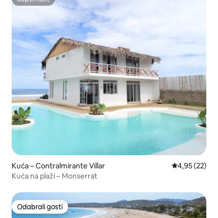
Superhost
Kuća – Contralmirante Villar
Prosječna ocje
4,95 (22)
Kuća na plaži – Monserrat
Odabrali gosti
Odabrali gosti