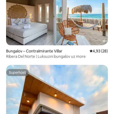
Bungalov – Contralmirante Villar
Prosječna ocje
4,93 (28)
Ribera Del Norte | Luksuzni bungalov uz more
Superhost
Superhost