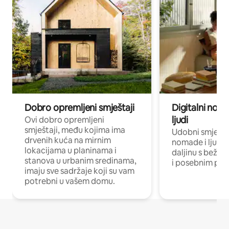
Dobro opremljeni smještaji
Digitalni noma
ljudi
Ovi dobro opremljeni
smještaji, među kojima ima
Udobni smještaj
drvenih kuća na mirnim
nomade i ljude 
lokacijama u planinama i
daljinu s bežič
stanova u urbanim sredinama,
i posebnim pro
imaju sve sadržaje koji su vam
potrebni u vašem domu.