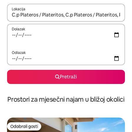
Lokacija
Kada budu dostupni rezultati, moći ćete ih pregledati koristeći
Dolazak
Odlazak
Pretraži
Prostori za mjesečni najam u bližoj okolici
Odabrali gosti
Odabrali gosti