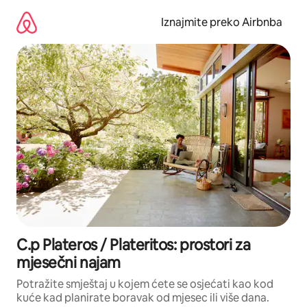
Prijeđi
na
Iznajmite preko Airbnba
sadržaj
C.p Plateros / Plateritos: prostori za
mjesečni najam
Potražite smještaj u kojem ćete se osjećati kao kod
kuće kad planirate boravak od mjesec ili više dana.