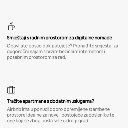
Smještaji s radnim prostorom za digitalne nomade
Obavljate posao dok putujete? Pronađite smještaj za
dugoročni najam s brzim bežičnim internetom i
posebnim prostorom za rad.
Tražite apartmane s dodatnim uslugama?
Airbnb ima u ponudi dobro opremljene stambene
prostore idealne za nove i postojeće zaposlenike te
one koji se zbog posla sele u drugi grad.