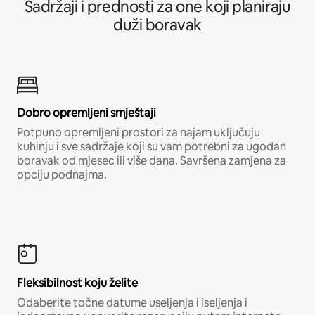
Sadržaji i prednosti za one koji planiraju
duži boravak
Dobro opremljeni smještaji
Potpuno opremljeni prostori za najam uključuju
kuhinju i sve sadržaje koji su vam potrebni za ugodan
boravak od mjesec ili više dana. Savršena zamjena za
opciju podnajma.
Fleksibilnost koju želite
Odaberite točne datume useljenja i iseljenja i