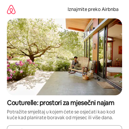
Prijeđi
na
Iznajmite preko Airbnba
sadržaj
Couturelle: prostori za mjesečni najam
Potražite smještaj u kojem ćete se osjećati kao kod
kuće kad planirate boravak od mjesec ili više dana.