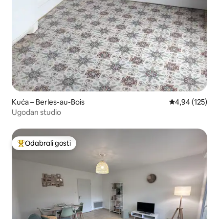
Kuća – Berles-au-Bois
Prosječna ocjen
4,94 (125)
Ugodan studio
Odabrali gosti
Među najviše rangiranima s oznakom „Odabrali gosti”