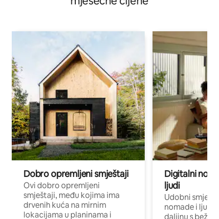
mjesečne cijene
Dobro opremljeni smještaji
Digitalni noma
ljudi
Ovi dobro opremljeni
smještaji, među kojima ima
Udobni smještaj
drvenih kuća na mirnim
nomade i ljude 
lokacijama u planinama i
daljinu s bežič