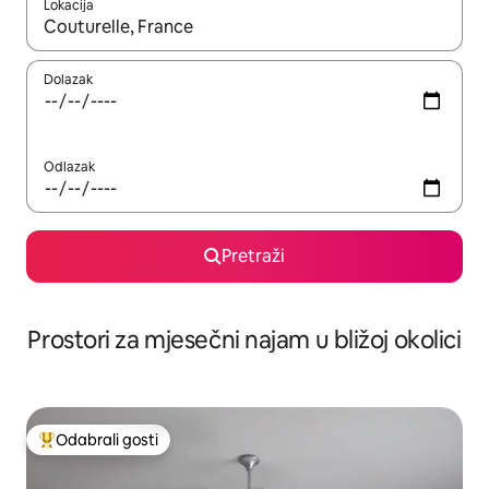
Lokacija
Kada budu dostupni rezultati, moći ćete ih pregledati koristeći
Dolazak
Odlazak
Pretraži
Prostori za mjesečni najam u bližoj okolici
Odabrali gosti
Među najviše rangiranima s oznakom „Odabrali gosti”