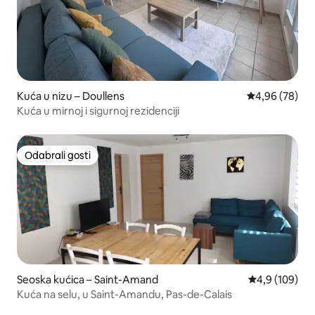
Kuća u nizu – Doullens
Prosječna ocje
4,96 (78)
Kuća u mirnoj i sigurnoj rezidenciji
Odabrali gosti
Odabrali gosti
Seoska kućica – Saint-Amand
Prosječna ocje
4,9 (109)
Kuća na selu, u Saint-Amandu, Pas-de-Calais