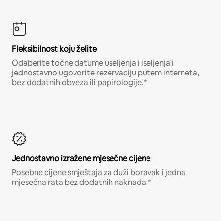
Fleksibilnost koju želite
Odaberite točne datume useljenja i iseljenja i
jednostavno ugovorite rezervaciju putem interneta,
bez dodatnih obveza ili papirologije.*
Jednostavno izražene mjesečne cijene
Posebne cijene smještaja za duži boravak i jedna
mjesečna rata bez dodatnih naknada.*