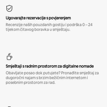
Ugovarajte rezervacije s povjerenjem
Recenzije naših pouzdanih gostiju i podrška 0 – 24
tijekom čitavog boravka u smještaju.
Smještaji s radnim prostorom za digitalne nomade
Obavljate posao dok putujete? Pronađite smještaj za
dugoročni najam s brzim bežičnim internetom i
posebnim prostorom za rad.