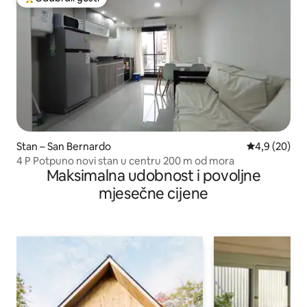
Među najviše rangiranima s oznakom „Odabrali gosti”
Stan – San Bernardo
Prosječna ocj
4,9 (20)
4 P Potpuno novi stan u centru 200 m od mora
Maksimalna udobnost i povoljne
mjesečne cijene