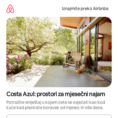
Prijeđi
na
Iznajmite preko Airbnba
sadržaj
Costa Azul: prostori za mjesečni najam
Potražite smještaj u kojem ćete se osjećati kao kod
kuće kad planirate boravak od mjesec ili više dana.