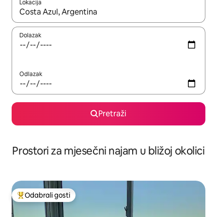
Lokacija
Kada budu dostupni rezultati, moći ćete ih pregledati koristeći
Dolazak
Odlazak
Pretraži
Prostori za mjesečni najam u bližoj okolici
Odabrali gosti
Među najviše rangiranima s oznakom „Odabrali gosti”