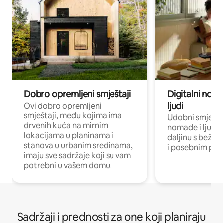
Dobro opremljeni smještaji
Digitalni noma
ljudi
Ovi dobro opremljeni
smještaji, među kojima ima
Udobni smještaj
drvenih kuća na mirnim
nomade i ljude 
lokacijama u planinama i
daljinu s bežič
stanova u urbanim sredinama,
i posebnim pro
imaju sve sadržaje koji su vam
potrebni u vašem domu.
Sadržaji i prednosti za one koji planiraju