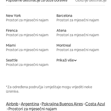
Popularne destinacije za duže boravke
Obližnje destinacije
New York
Barcelona
Prostori za mjesečni najam
Prostori za mjesečni najam
Firenca
Atena
Prostori za mjesečni najam
Prostori za mjesečni najam
Miami
Montreal
Prostori za mjesečni najam
Prostori za mjesečni najam
Seattle
Prikaži više
Prostori za mjesečni najam
*Za određena područja i smještaje mogu vrijediti neke
iznimke.
Airbnb
Argentina
Pokrajina Buenos Aires
Costa Azul
Prostori za mjesečni najam