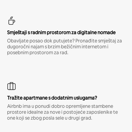
Smještaji s radnim prostorom za digitalne nomade
Obavljate posao dok putujete? Pronađite smještaj za
dugoročni najam s brzim bežičnim internetom i
posebnim prostorom za rad.
Tražite apartmane s dodatnim uslugama?
Airbnb ima u ponudi dobro opremljene stambene
prostore idealne za nove i postojeće zaposlenike te
one koji se zbog posla sele u drugi grad.