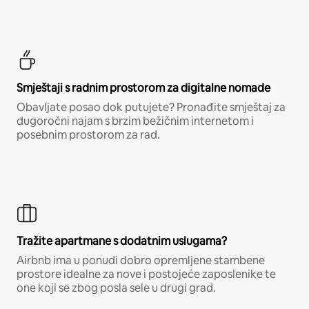
Smještaji s radnim prostorom za digitalne nomade
Obavljate posao dok putujete? Pronađite smještaj za
dugoročni najam s brzim bežičnim internetom i
posebnim prostorom za rad.
Tražite apartmane s dodatnim uslugama?
Airbnb ima u ponudi dobro opremljene stambene
prostore idealne za nove i postojeće zaposlenike te
one koji se zbog posla sele u drugi grad.