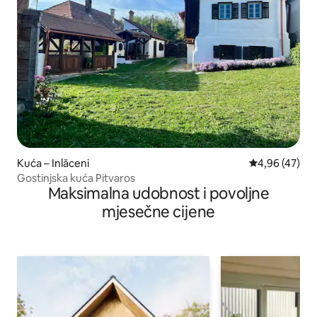
Kuća – Inlăceni
Prosječna ocje
4,96 (47)
Gostinjska kuća Pitvaros
Maksimalna udobnost i povoljne
mjesečne cijene