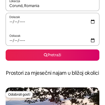
Lokacija
Kada budu dostupni rezultati, moći ćete ih pregledati koristeći
Dolazak
Odlazak
Pretraži
Prostori za mjesečni najam u bližoj okolici
Odabrali gosti
Odabrali gosti