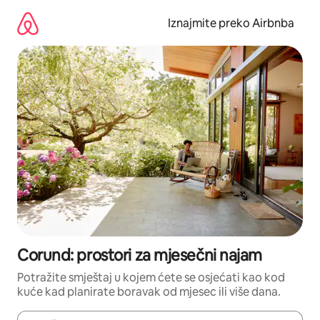
Prijeđi
na
Iznajmite preko Airbnba
sadržaj
Corund: prostori za mjesečni najam
Potražite smještaj u kojem ćete se osjećati kao kod
kuće kad planirate boravak od mjesec ili više dana.