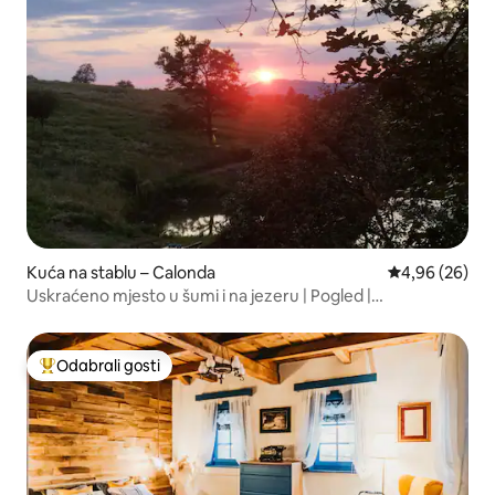
Kuća na stablu – Calonda
Prosječna ocje
4,96 (26)
Uskraćeno mjesto u šumi i na jezeru | Pogled |
Hidromasažna kada
Odabrali gosti
Među najviše rangiranima s oznakom „Odabrali gosti”