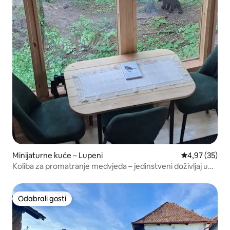
Minijaturne kuće – Lupeni
Prosječna ocje
4,97 (35)
Koliba za promatranje medvjeda – jedinstveni doživljaj u
divljini
Odabrali gosti
Odabrali gosti