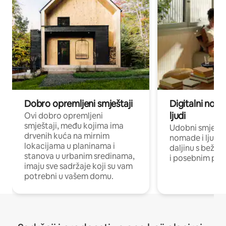
Dobro opremljeni smještaji
Digitalni noma
ljudi
Ovi dobro opremljeni
smještaji, među kojima ima
Udobni smještaj
drvenih kuća na mirnim
nomade i ljude 
lokacijama u planinama i
daljinu s bežič
stanova u urbanim sredinama,
i posebnim pro
imaju sve sadržaje koji su vam
potrebni u vašem domu.