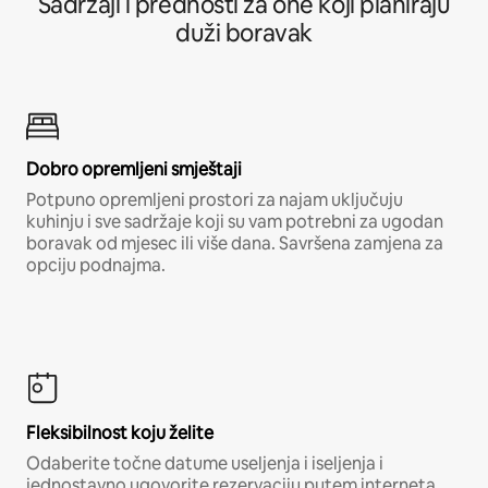
Sadržaji i prednosti za one koji planiraju
duži boravak
Dobro opremljeni smještaji
Potpuno opremljeni prostori za najam uključuju
kuhinju i sve sadržaje koji su vam potrebni za ugodan
boravak od mjesec ili više dana. Savršena zamjena za
opciju podnajma.
Fleksibilnost koju želite
Odaberite točne datume useljenja i iseljenja i
jednostavno ugovorite rezervaciju putem interneta,