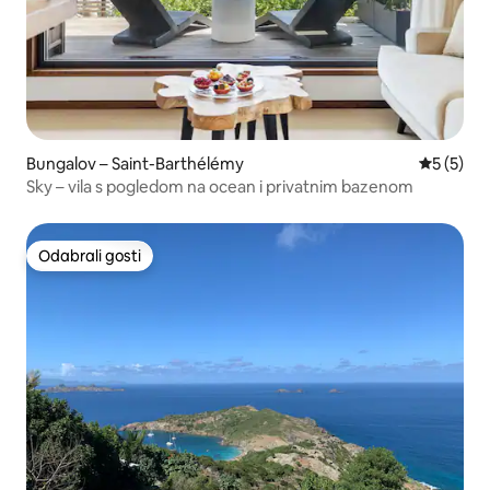
Bungalov – Saint-Barthélémy
Prosječna
5 (5)
Sky – vila s pogledom na ocean i privatnim bazenom
Odabrali gosti
Odabrali gosti