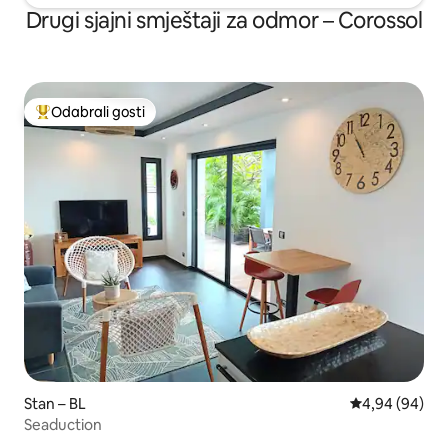
Drugi sjajni smještaji za odmor – Corossol
Odabrali gosti
Među najviše rangiranima s oznakom „Odabrali gosti”
Stan – BL
Prosječna ocje
4,94 (94)
Seaduction