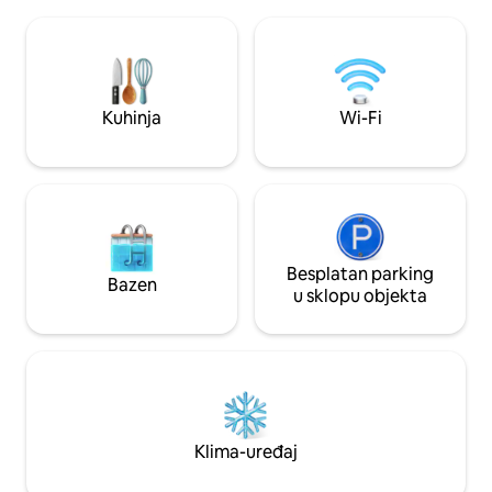
Fi, TV i Apple TV. Talijanska kupaonica s
ljudima koji vole animaciju
tuš kabinom i pogledom na more,
jedno parkirališno
umivaonik, 10 M2. Odvojeni WC. Praonica
privatnog parkirali
rublja, sušilica, daska za glačanje i daska
za glačanje nisu teški, nitko nije težak.
Garderoba . Električni automobil u
Kuhinja
Wi-Fi
garaži.
Besplatan parking
Bazen
u sklopu objekta
Klima-uređaj