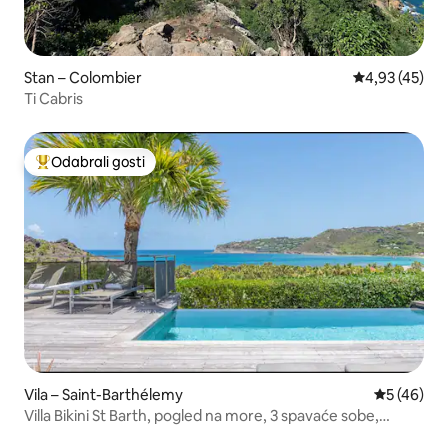
Stan – Colombier
Prosječna ocje
4,93 (45)
Ti Cabris
Odabrali gosti
Među najviše rangiranima s oznakom „Odabrali gosti”
Vila – Saint-Barthélemy
Prosječna o
5 (46)
Villa Bikini St Barth, pogled na more, 3 spavaće sobe,
teretana