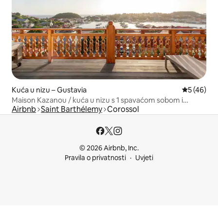
Kuća u nizu – Gustavia
Prosječna o
5 (46)
Maison Kazanou / kuća u nizu s 1 spavaćom sobom i
Airbnb
Saint Barthélemy
Corossol
pogledom na luku
© 2026 Airbnb, Inc.
Pravila o privatnosti
Uvjeti