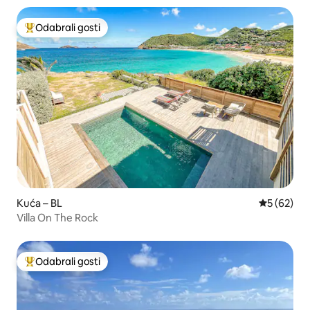
Odabrali gosti
Među najviše rangiranima s oznakom „Odabrali gosti”
Kuća – BL
Prosječna o
5 (62)
Villa On The Rock
Odabrali gosti
Među najviše rangiranima s oznakom „Odabrali gosti”