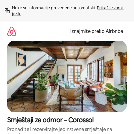
Prijeđi
Neke su informacije prevedene automatski. 
Prikaži izvorni 
na
jezik
sadržaj
Iznajmite preko Airbnba
Smještaji za odmor – Corossol
Pronađite i rezervirajte jedinstvene smještaje na