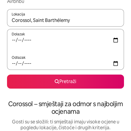
Airbnbu
Lokacija
Kada budu dostupni rezultati, moći ćete ih pregledati koristeći
Dolazak
Odlazak
Pretraži
Corossol – smještaji za odmor s najboljim
ocjenama
Gosti su se složili: ti smještaji imaju visoke ocjene u
pogledu lokacije, čistoće i drugih kriterija.