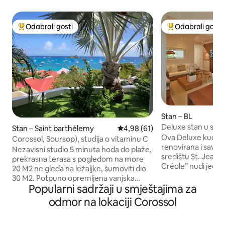
Odabrali gosti
Odabrali gosti
Među najviše rangiranima s oznakom „Odabrali gosti”
Među najviše ran
Stan – BL
Deluxe stan u sam
Stan – Saint barthélemy
Prosječna ocjena: 4,98/5, recen
4,98 (61)
Ova Deluxe kuća u
Corossol, Soursop), studija o vitaminu C
renovirana i savr
Nezavisni studio 5 minuta hoda do plaže,
središtu St. Jeana u
prekrasna terasa s pogledom na more
Créole” nudi jedn
20 M2 ne gleda na ležaljke, šumoviti dio
lokacijama i sadrž
30 M2. Potpuno opremljena vanjska
Nikki Beacha, La Gu
Popularni sadržaji u smještajima za
kuhinja s indukcijskom pločom za
hotela Eden Rock. Okružena
kuhanje, hladnjakom , perilicom posuđa,
odmor na lokaciji Corossol
trgovinama, barov
tosterom itd. Klimatizirana soba s
rezidencija je živ
pogledom na more površine 20 m2, Wi-
biti bučna. Ovaj je stan namijenjen