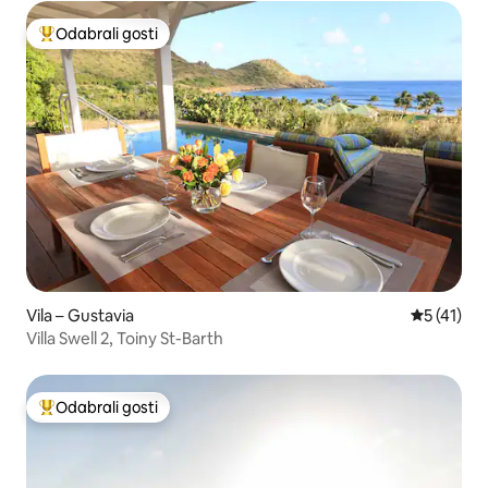
Odabrali gosti
Među najviše rangiranima s oznakom „Odabrali gosti”
Vila – Gustavia
Prosječna 
5 (41)
Villa Swell 2, Toiny St-Barth
Odabrali gosti
Među najviše rangiranima s oznakom „Odabrali gosti”