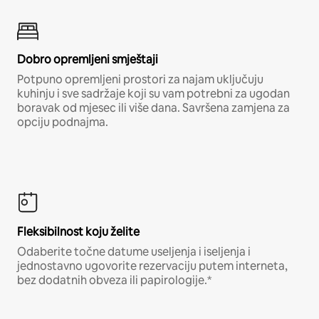
Dobro opremljeni smještaji
Potpuno opremljeni prostori za najam uključuju
kuhinju i sve sadržaje koji su vam potrebni za ugodan
boravak od mjesec ili više dana. Savršena zamjena za
opciju podnajma.
Fleksibilnost koju želite
Odaberite točne datume useljenja i iseljenja i
jednostavno ugovorite rezervaciju putem interneta,
bez dodatnih obveza ili papirologije.*