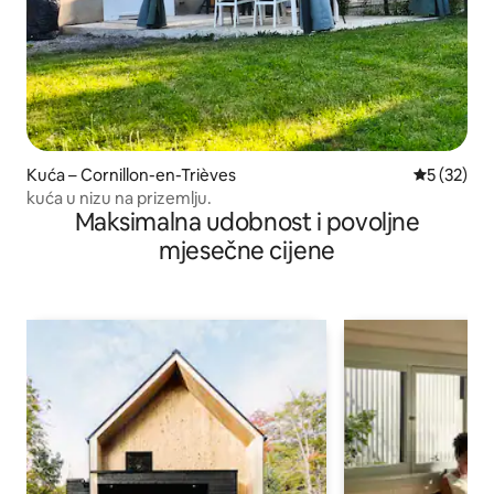
Kuća – Cornillon-en-Trièves
Prosječna 
5 (32)
kuća u nizu na prizemlju.
Maksimalna udobnost i povoljne
mjesečne cijene