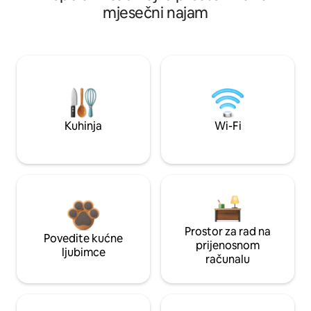
mjesečni najam
Kuhinja
Wi-Fi
Prostor za rad na
Povedite kućne
prijenosnom
ljubimce
računalu