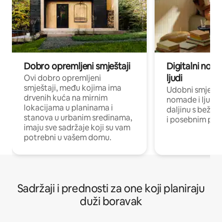
Dobro opremljeni smještaji
Digitalni noma
ljudi
Ovi dobro opremljeni
smještaji, među kojima ima
Udobni smještaj
drvenih kuća na mirnim
nomade i ljude 
lokacijama u planinama i
daljinu s bežič
stanova u urbanim sredinama,
i posebnim pro
imaju sve sadržaje koji su vam
potrebni u vašem domu.
Sadržaji i prednosti za one koji planiraju
duži boravak