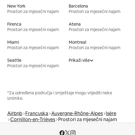
New York
Barcelona
Prostori za mjesečni najam
Prostori za mjesečni najam
Firenca
Atena
Prostori za mjesečni najam
Prostori za mjesečni najam
Miami
Montreal
Prostori za mjesečni najam
Prostori za mjesečni najam
Seattle
Prikaži više
Prostori za mjesečni najam
*Za određena područja i smještaje mogu vrijediti neke
iznimke.
Airbnb
Francuska
Auvergne-Rhône-Alpes
Isère
Cornillon-en-Trièves
Prostori za mjesečni najam