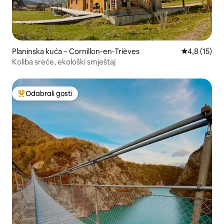
Planinska kuća – Cornillon-en-Trièves
Prosječna oc
4,8 (15)
Koliba sreće, ekološki smještaj
Odabrali gosti
Među najviše rangiranima s oznakom „Odabrali gosti”