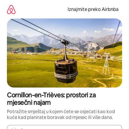
Prijeđi
na
Iznajmite preko Airbnba
sadržaj
Cornillon-en-Trièves: prostori za
mjesečni najam
Potražite smještaj u kojem ćete se osjećati kao kod
kuće kad planirate boravak od mjesec ili više dana.