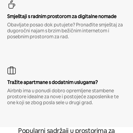
Smještaji s radnim prostorom za digitalne nomade
Obavljate posao dok putujete? Pronađite smještaj za
dugoročni najam s brzim bežičnim internetom i
posebnim prostorom za rad.
Tražite apartmane s dodatnim uslugama?
Airbnb ima u ponudi dobro opremljene stambene
prostore idealne za nove i postojeće zaposlenike te
one koji se zbog posla sele u drugi grad.
Popularni sadržaji u prostorima za