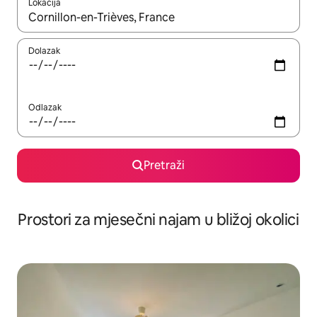
Lokacija
Kada budu dostupni rezultati, moći ćete ih pregledati koristeći
Dolazak
Odlazak
Pretraži
Prostori za mjesečni najam u bližoj okolici