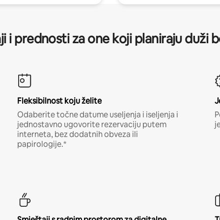
ji i prednosti za one koji planiraju duži 
Fleksibilnost koju želite
J
Odaberite točne datume useljenja i iseljenja i
P
jednostavno ugovorite rezervaciju putem
j
interneta, bez dodatnih obveza ili
papirologije.*
Smještaji s radnim prostorom za digitalne
T