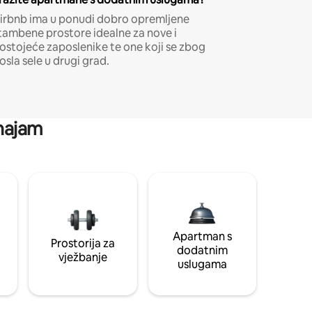
irbnb ima u ponudi dobro opremljene
tambene prostore idealne za nove i
ostojeće zaposlenike te one koji se zbog
osla sele u drugi grad.
 najam
Apartman s
Prostorija za
dodatnim
vježbanje
uslugama