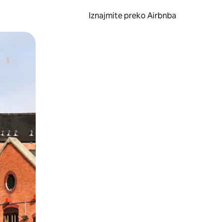
Iznajmite preko Airbnba
li prelaskom prstom po zaslonu.