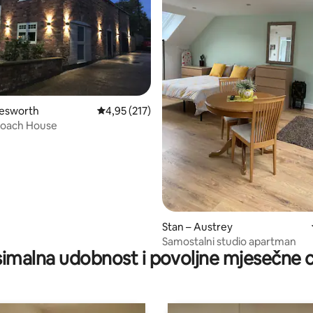
, recenzija: 222
lesworth
Prosječna ocjena: 4,95/5, recenzija: 217
4,95 (217)
Coach House
Stan – Austrey
Samostalni studio apartman
imalna udobnost i povoljne mjesečne c