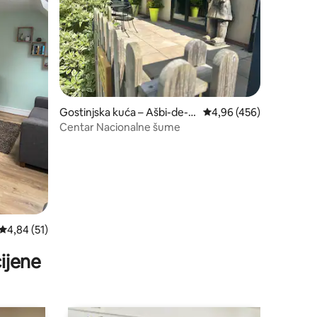
Gostinjska kuća – Ašbi-de-la
Prosječna ocjena: 4,96/
4,96 (456)
-Zuč
Centar Nacionalne šume
Prosječna ocjena: 4,84/5, recenzija: 51
4,84 (51)
ijene