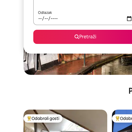
Odlazak
Pretraži
P
Odabrali gosti
Odabra
Među najviše rangiranima s oznakom „Odabrali gosti”
Među naj