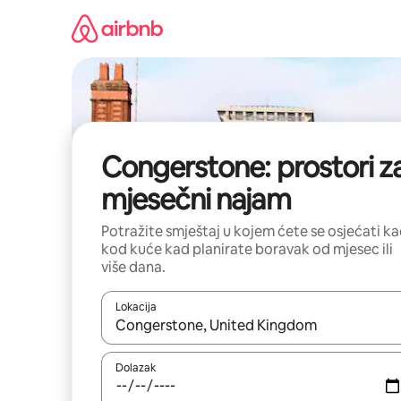
Prijeđi
na
sadržaj
Congerstone: prostori z
mjesečni najam
Potražite smještaj u kojem ćete se osjećati k
kod kuće kad planirate boravak od mjesec ili
više dana.
Lokacija
Kada budu dostupni rezultati, moći ćete ih pregle
Dolazak