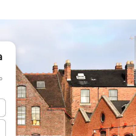
a
ao
dati koristeći se strelicama prema gore i prema dolje, kao i dodirom i