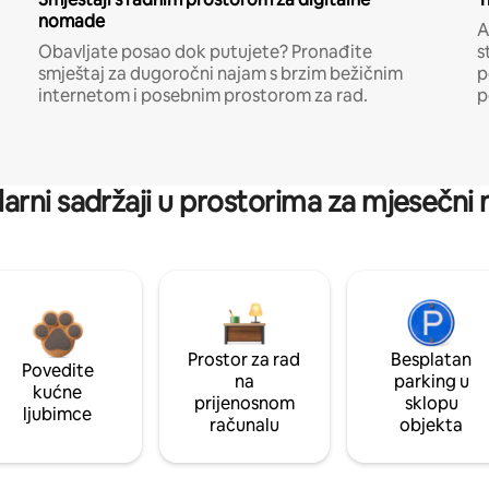
nomade
A
Obavljate posao dok putujete? Pronađite
s
smještaj za dugoročni najam s brzim bežičnim
p
internetom i posebnim prostorom za rad.
p
arni sadržaji u prostorima za mjesečni
Prostor za rad
Besplatan
Povedite
na
parking u
kućne
prijenosnom
sklopu
ljubimce
računalu
objekta