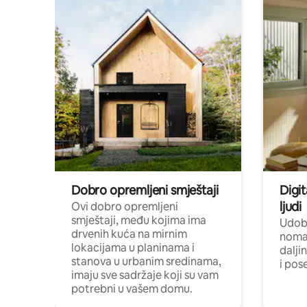
Dobro opremljeni smještaji
Digit
ljudi
Ovi dobro opremljeni
smještaji, među kojima ima
Udobn
drvenih kuća na mirnim
nomad
lokacijama u planinama i
dalji
stanova u urbanim sredinama,
i pos
imaju sve sadržaje koji su vam
potrebni u vašem domu.