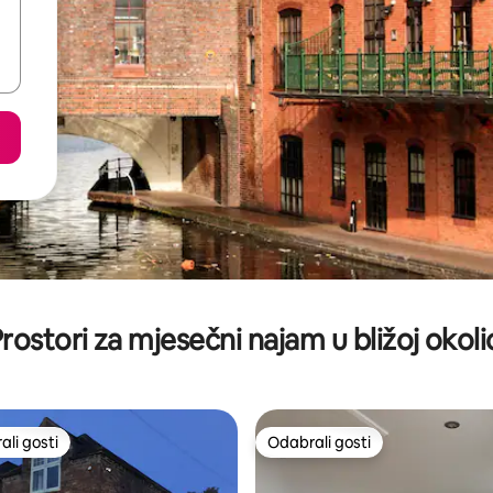
rostori za mjesečni najam u bližoj okoli
li gosti
Odabrali gosti
više rangiranima s oznakom „Odabrali gosti”
Odabrali gosti