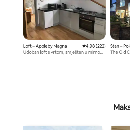
Loft – Appleby Magna
Prosječna ocjena: 4,98/5
4,98 (222)
Stan – Po
Udoban loft s vrtom, smješten u mirnom
The Old 
selu
Maks