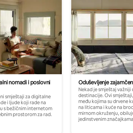
alni nomadi i poslovni
Oduševljenje zajamče
Nekad je smještaj važniji
destinacije. Ovi smještaji
i smještaji za digitalne
među kojima su drvene k
e i ljude koji rade na
na liticama i kuće na bro
nu s bežičnim internetom
mirnom okruženju, obiluj
ebnim prostorom za rad.
jedinstvenim značajkama