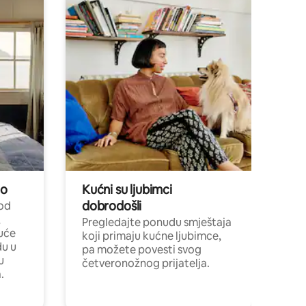
no
Kućni su ljubimci
dobrodošli
 od
,
Pregledajte ponudu smještaja
uće
koji primaju kućne ljubimce,
du u
pa možete povesti svog
u
četveronožnog prijatelja.
.