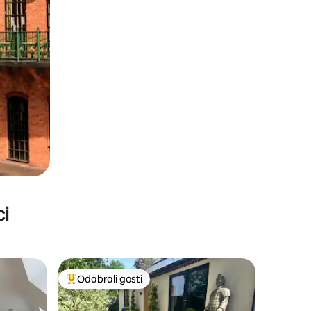
ci
Odabrali gosti
Među najviše rangiranima s oznakom „Odabrali gosti”