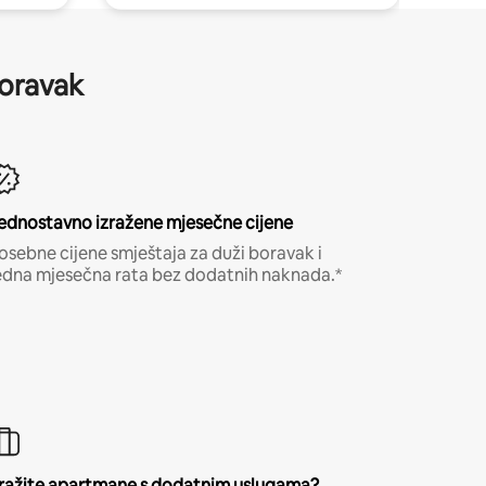
boravak
ednostavno izražene mjesečne cijene
osebne cijene smještaja za duži boravak i
edna mjesečna rata bez dodatnih naknada.*
ražite apartmane s dodatnim uslugama?